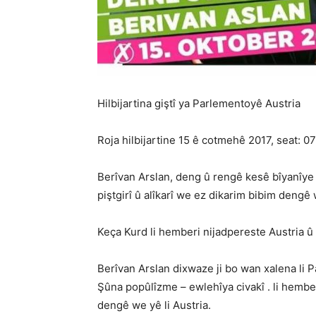
Hilbijartina giştî ya Parlementoyê Austria
Roja hilbijartine 15 ê cotmehê 2017, seat: 07
Berîvan Arslan, deng û rengê kesê bîyanîye k
piştgirî û alîkarî we ez dikarim bibim dengê
Keça Kurd li hemberi nijadpereste Austria û
Berîvan Arslan dixwaze ji bo wan xalena li
Şûna popûlîzme – ewlehîya civakî . li hemberî
dengê we yê li Austria.