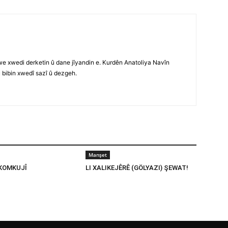
e xwedi derketin û dane jîyandin e. Kurdên Anatoliya Navîn
û bibin xwedî sazî û dezgeh.
Manşet
 KOMKUJÎ
LI XALIKEJÊRÊ (GÖLYAZI) ŞEWAT!