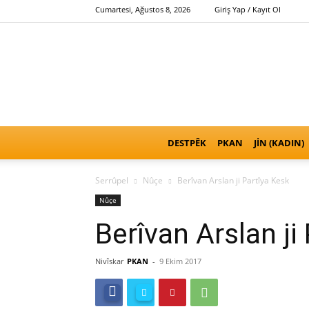
Cumartesi, Ağustos 8, 2026
Giriş Yap / Kayıt Ol
DESTPÊK
PKAN
JİN (KADIN)
Serrûpel
Nûçe
Berîvan Arslan ji Partîya Kesk
Nûçe
Berîvan Arslan ji
Nivîskar
PKAN
-
9 Ekim 2017