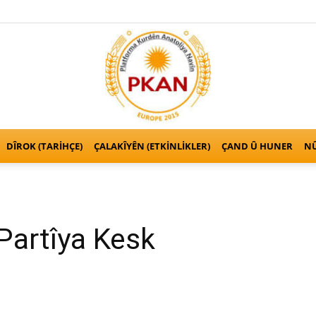
DÎROK (TARİHÇE)
ÇALAKÎYÊN (ETKINLIKLER)
ÇAND Û HUNER
NÛ
Kurden
 Partîya Kesk
Anatolien