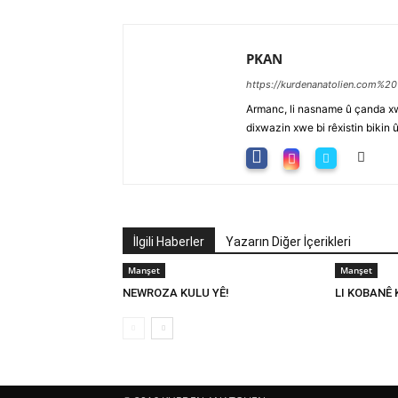
PKAN
https://kurdenanatolien.com%20
Armanc, li nasname û çanda xw
dixwazin xwe bi rêxistin bikin 
İlgili Haberler
Yazarın Diğer İçerikleri
Manşet
Manşet
NEWROZA KULU YÊ!
LI KOBANÊ