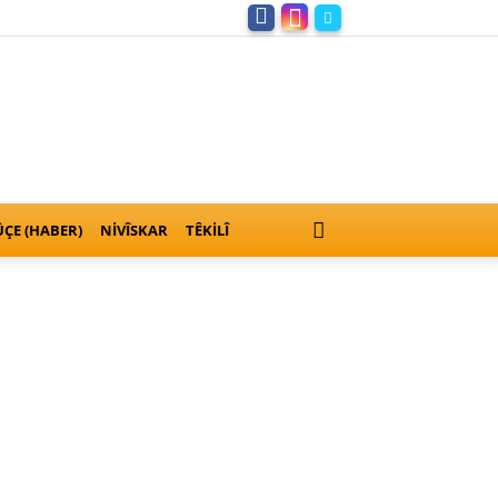
ÇE (HABER)
NIVÎSKAR
TÊKILÎ