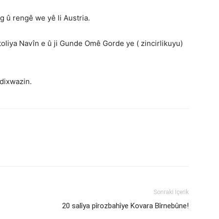
 û rengê we yê li Austria.
toliya Navîn e û ji Gunde Omê Gorde ye ( zincirlikuyu)
 dixwazin.
Sonraki İçerik
!
20 salîya pîrozbahîye Kovara Bîrnebûne!