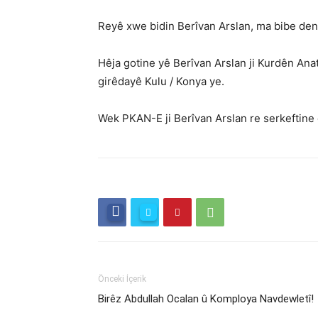
Reyê xwe bidin Berîvan Arslan, ma bibe deng
Hêja gotine yê Berîvan Arslan ji Kurdên Ana
girêdayê Kulu / Konya ye.
Wek PKAN-E ji Berîvan Arslan re serkeftine
Önceki İçerik
Birêz Abdullah Ocalan û Komploya Navdewletî