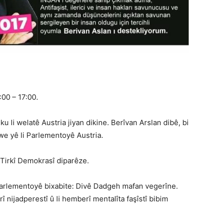
:00 – 17:00.
u li welatê Austria jiyan dikine. Berîvan Arslan dibê, bi
 we yê li Parlementoyê Austria.
 Tirkî Demokrasî diparêze.
 Parlementoyê bixabite: Divê Dadgeh mafan vegerîne.
 nijadperestî û li hemberî mentalîta faşîstî bibim