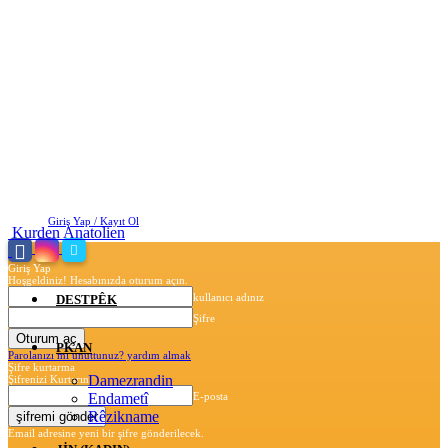
Pazar, Ağustos 9, 2026
Giriş Yap / Kayıt Ol
Kurden Anatolien
Giriş Yap
Hoşgeldiniz! Hesabınızda oturum açın.
kullanıcı adınız
DESTPÊK
Şifre
PKAN
Parolanızı mı unuttunuz? yardım almak
Şifre kurtarma
Damezrandin
Şifrenizi Kurtarın
Endametî
E-posta
Rêzikname
Email adresine yeni bir şifre gönderilecek.