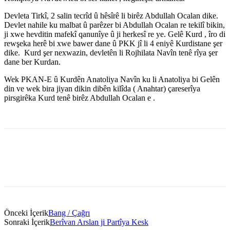
Devleta Tirkî, 2 salin tecrîd û hêsîrê li birêz Abdullah Ocalan dike.
Devlet nahile ku malbat û parêzer bi Abdullah Ocalan re tekilî bikin,
ji xwe hevditin mafekî qanunîye û ji herkesî re ye. Gelê Kurd , îro di
rewşeka herê bi xwe bawer dane û PKK jî li 4 eniyê Kurdistane şer
dike. Kurd şer nexwazin, devletên li Rojhilata Navîn tenê rîya şer
dane ber Kurdan.
Wek PKAN-E û Kurdên Anatoliya Navîn ku li Anatoliya bi Gelên
din ve wek bira jiyan dikin dibên kilîda ( Anahtar) çareserîya
pirsgirêka Kurd tenê birêz Abdullah Ocalan e .
Önceki İçerik
Bang / Çağrı
Sonraki İçerik
Berîvan Arslan ji Partîya Kesk