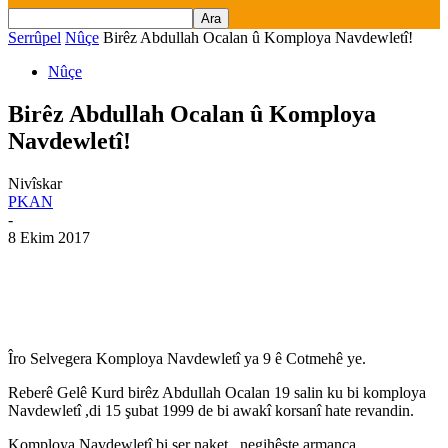
Serrûpel
Nûçe
Birêz Abdullah Ocalan û Komploya Navdewletî!
Nûçe
Birêz Abdullah Ocalan û Komploya
Navdewletî!
Nivîskar
PKAN
-
8 Ekim 2017
Îro Selvegera Komploya Navdewletî ya 9 ê Cotmehê ye.
Reberê Gelê Kurd birêz Abdullah Ocalan 19 salin ku bi komploya
Navdewletî ,di 15 şubat 1999 de bi awakî korsanî hate revandin.
Komploya Navdewletî bi ser naket , negihêşte armanca.