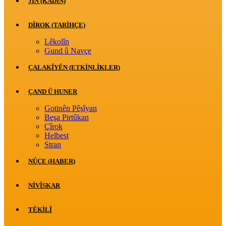
JİN (KADIN)
DÎROK (TARİHÇE)
Lêkolîn
Gund û Navçe
ÇALAKÎYÊN (ETKINLIKLER)
ÇAND Û HUNER
Gotinên Pêşîyan
Beşa Pirtûkan
Çîrok
Helbest
Stran
NÛÇE (HABER)
NIVÎSKAR
TÊKILÎ