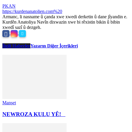
PKAN
https://kurdenanatolien.com%20
Armanc, li nasname û çanda xwe xwedi derketin û dane jîyandin e.
Kurdên Anatoliya Navîn dixwazin xwe bi rêxistin bikin û bibin
xwedî sazî û dezgeh.
İlgili Haberler
Yazarın Diğer İçerikleri
Manşet
NEWROZA KULU YÊ!