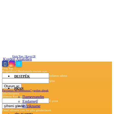
Cumartesi, Ağustos 8, 2026
Giriş Yap / Kayıt Ol
Kurden Anatolien
Giriş Yap
Hoşgeldiniz! Hesabınızda oturum açın.
kullanıcı adınız
DESTPÊK
Şifre
PKAN
Parolanızı mı unuttunuz? yardım almak
Şifre kurtarma
Damezrandin
Şifrenizi Kurtarın
Endametî
E-posta
Rêzikname
Email adresine yeni bir şifre gönderilecek.