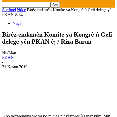
Serrûpel
Nûçe
Birêz endamên Komîte ya Kongrê û Gelî delege yên
PKAN ê; /...
Nûçe
Birêz endamên Komîte ya Kongrê û Gelî
delege yên PKAN ê; / Riza Baran
Nivîskar
PKAN
-
21 Kasım 2019
Ji bo vexwendina we ya bo min ez pir kêfxweş û şanaz bûm. Min