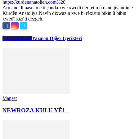
https://kurdenanatolien.com%20
Armanc, li nasname û çanda xwe xwedi derketin û dane jîyandin e.
Kurdên Anatoliya Navîn dixwazin xwe bi rêxistin bikin û bibin
xwedî sazî û dezgeh.
İlgili Haberler
Yazarın Diğer İçerikleri
Manşet
NEWROZA KULU YÊ!