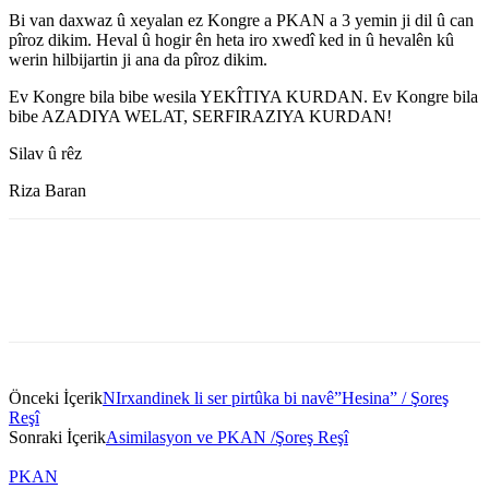
Bi van daxwaz û xeyalan ez Kongre a PKAN a 3 yemin ji dil û can
pîroz dikim. Heval û hogir ên heta iro xwedî ked in û hevalên kû
werin hilbijartin ji ana da pîroz dikim.
Ev Kongre bila bibe wesila YEKÎTIYA KURDAN. Ev Kongre bila
bibe AZADIYA WELAT, SERFIRAZIYA KURDAN!
Silav û rêz
Riza Baran
Önceki İçerik
NIrxandinek li ser pirtûka bi navê”Hesina” / Şoreş
Reşî
Sonraki İçerik
Asimilasyon ve PKAN /Şoreş Reşî
PKAN