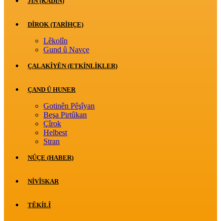
JİN (KADIN)
DÎROK (TARİHÇE)
Lêkolîn
Gund û Navçe
ÇALAKÎYÊN (ETKINLIKLER)
ÇAND Û HUNER
Gotinên Pêşîyan
Beşa Pirtûkan
Çîrok
Helbest
Stran
NÛÇE (HABER)
NIVÎSKAR
TÊKILÎ