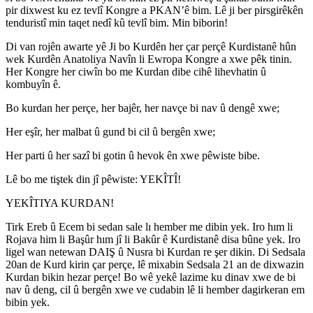
pir dixwest ku ez tevlî Kongre a PKAN’ê bim. Lê ji ber pirsgirêkên
tenduristî min taqet nedî kû tevlî bim. Min biborin!
Di van rojên awarte yê Ji bo Kurdên her çar perçê Kurdistanê hûn
wek Kurdên Anatoliya Navîn li Ewropa Kongre a xwe pêk tinin.
Her Kongre her ciwîn bo me Kurdan dibe cihê lihevhatin û
kombuyîn ê.
Bo kurdan her perçe, her bajêr, her navçe bi nav û dengê xwe;
Her eşîr, her malbat û gund bi cil û bergên xwe;
Her parti û her sazî bi gotin û hevok ên xwe pêwiste bibe.
Lê bo me tiştek din jî pêwiste: YEKÎTÎ!
YEKÎTIYA KURDAN!
Tirk Ereb û Ecem bi sedan sale lı hember me dibin yek. Iro hım li
Rojava him li Başûr hım jî li Bakûr ê Kurdistanê disa bûne yek. Iro
ligel wan netewan DAIŞ û Nusra bi Kurdan re şer dikin. Di Sedsala
20an de Kurd kirin çar perçe, lê mixabin Sedsala 21 an de dixwazin
Kurdan bikin hezar perçe! Bo wê yekê lazime ku dinav xwe de bi
nav û deng, cil û bergên xwe ve cudabin lê li hember dagirkeran em
bibin yek.