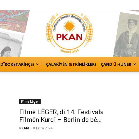
DÎROK (TARİHÇE)
ÇALAKÎYÊN (ETKINLIKLER)
ÇAND Û HUNER
Kurden
Fîlme Lêger
Fîlmê LÊGER, di 14. Festivala
Anatolien
Fîlmên Kurdî – Berlîn de bê...
PKAN
-
8 Ekim 2024