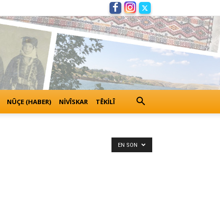
NÛÇE (HABER)
NIVÎSKAR
TÊKILÎ
EN SON