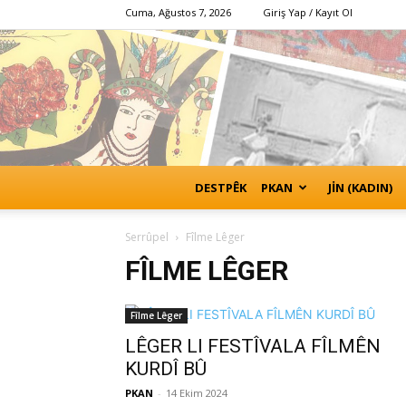
Cuma, Ağustos 7, 2026
Giriş Yap / Kayıt Ol
DESTPÊK
PKAN
JİN (KADIN)
Serrûpel
Fîlme Lêger
FÎLME LÊGER
Fîlme Lêger
LÊGER LI FESTÎVALA FÎLMÊN
KURDÎ BÛ
PKAN
-
14 Ekim 2024