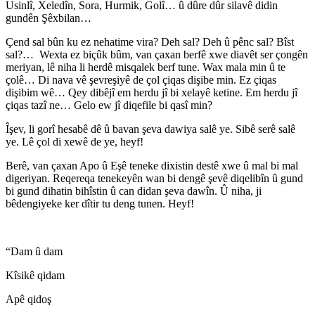
Usinlî, Xeledîn, Sora, Hurmik, Golî… û dûre dûr silavê didin
gundên Şêxbilan…
Çend sal bûn ku ez nehatime vira? Deh sal? Deh û pênc sal? Bîst
sal?… Wexta ez biçûk bûm, van çaxan berfê xwe diavêt ser çongên
meriyan, lê niha li herdê misqalek berf tune. Wax mala min û te
çolê… Di nava vê şevreşiyê de çol çiqas dişibe min. Ez çiqas
dişibim wê… Qey dibêjî em herdu jî bi xelayê ketine. Em herdu jî
çiqas tazî ne… Gelo ew jî diqefile bi qasî min?
Îşev, li gorî hesabê dê û bavan şeva dawiya salê ye. Sibê serê salê
ye. Lê çol di xewê de ye, heyf!
Berê, van çaxan Apo û Eşê teneke dixistin destê xwe û mal bi mal
digeriyan. Reqereqa tenekeyên wan bi dengê şevê diqelibîn û gund
bi gund dihatin bihîstin û can didan şeva dawîn. Û niha, ji
bêdengiyeke ker dîtir tu deng tunen. Heyf!
“Dam û dam
Kîsikê qidam
Apê qidoş