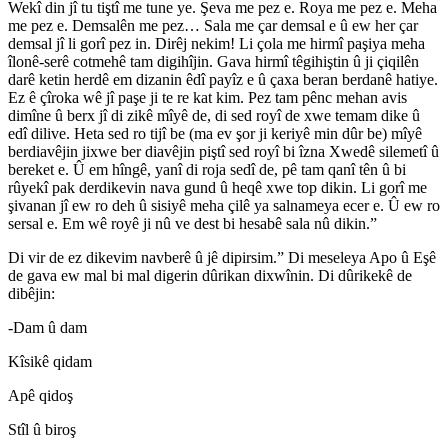
Wekî din jî tu tiştî me tune ye. Şeva me pez e. Roya me pez e. Meha
me pez e. Demsalên me pez… Sala me çar demsal e û ew her çar
demsal jî li gorî pez in. Dirêj nekim! Li çola me hirmî paşiya meha
îlonê-serê cotmehê tam digihîjin. Gava hirmî têgihiştin û ji çiqilên
darê ketin herdê em dizanin êdî payîz e û çaxa beran berdanê hatiye.
Ez ê çîroka wê jî paşe ji te re kat kim. Pez tam pênc mehan avis
dimîne û berx jî di zikê mîyê de, di sed royî de xwe temam dike û
edî dilive. Heta sed ro tijî be (ma ev şor ji keriyê min dûr be) mîyê
berdiavêjin jixwe ber diavêjin piştî sed royî bi îzna Xwedê silemetî û
bereket e. Û em hîngê, yanî di roja sedî de, pê tam qanî tên û bi
rûyekî pak derdikevin nava gund û heqê xwe top dikin. Li gorî me
şivanan jî ew ro deh û sisiyê meha çilê ya salnameya ecer e. Û ew ro
sersal e. Em wê royê ji nû ve dest bi hesabê sala nû dikin.”
Di vir de ez dikevim navberê û jê dipirsim.” Di meseleya Apo û Eşê
de gava ew mal bi mal digerin dûrikan dixwînin. Di dûrikekê de
dibêjin:
-Dam û dam
Kîsikê qidam
Apê qidoş
Stîl û biroş