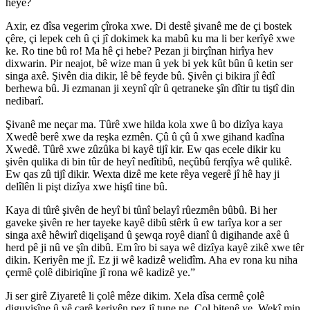
heye?
Axir, ez dîsa vegerim çîroka xwe. Di destê şivanê me de çi bostek
çêre, çi lepek ceh û çi jî dokimek ka mabû ku ma li ber kerîyê xwe
ke. Ro tine bû ro! Ma hê çi hebe? Pezan ji birçînan hirîya hev
dixwarin. Pir neajot, bê wize man û yek bi yek kût bûn û ketin ser
singa axê. Şivên dia dikir, lê bê feyde bû. Şivên çi bikira jî êdî
berhewa bû. Ji ezmanan ji xeynî qîr û qetraneke şîn dîtir tu tiştî din
nedibarî.
Şivanê me neçar ma. Tûrê xwe hilda kola xwe û bo dizîya kaya
Xwedê berê xwe da reşka ezmên. Çû û çû û xwe gihand kadîna
Xwedê. Tûrê xwe zûzûka bi kayê tijî kir. Ew qas ecele dikir ku
şivên qulika di bin tûr de heyî nedîtibû, neçûbû ferqîya wê qulikê.
Ew qas zû tijî dikir. Wexta dizê me kete rêya vegerê jî hê hay ji
delîlên li pişt dizîya xwe hiştî tine bû.
Kaya di tûrê şivên de heyî bi tûnî belayî rûezmên bûbû. Bi her
gaveke şivên re her tayeke kayê dibû stêrk û ew tarîya kor a ser
singa axê hêwirî diqelişand û şewqa royê dianî û digihande axê û
herd pê ji nû ve şîn dibû. Em îro bi saya wê dizîya kayê zikê xwe têr
dikin. Keriyên me jî. Ez ji wê kadizê welidîm. Aha ev rona ku niha
çermê çolê dibiriqîne jî rona wê kadizê ye.”
Ji ser girê Ziyaretê li çolê mêze dikim. Xela dîsa cermê çolê
diguvişîne û vê carê keriyên pez jî tune ne. Çol bitenê ye. Wekî min.