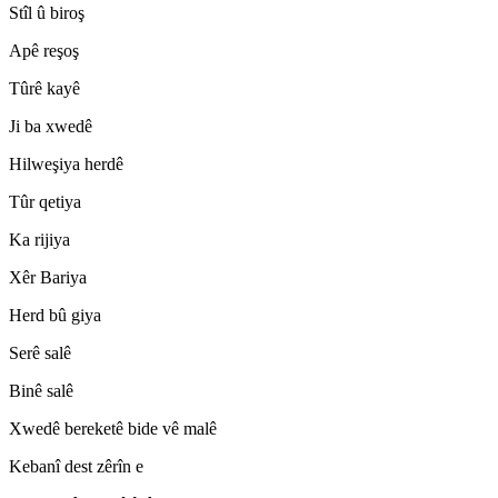
Stîl û biroş
Apê reşoş
Tûrê kayê
Ji ba xwedê
Hilweşiya herdê
Tûr qetiya
Ka rijiya
Xêr Bariya
Herd bû giya
Serê salê
Binê salê
Xwedê bereketê bide vê malê
Kebanî dest zêrîn e