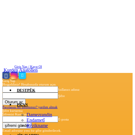
Cumartesi, Ağustos 8, 2026
Giriş Yap / Kayıt Ol
Kurden Anatolien
Giriş Yap
Hoşgeldiniz! Hesabınızda oturum açın.
kullanıcı adınız
DESTPÊK
Şifre
PKAN
Parolanızı mı unuttunuz? yardım almak
Şifre kurtarma
Damezrandin
Şifrenizi Kurtarın
Endametî
E-posta
Rêzikname
Email adresine yeni bir şifre gönderilecek.