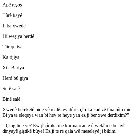
Apê reşoş
Tûrê kayê
Ji ba xwedê
Hilweşiya herdê
Tûr qetiya
Ka rijiya
Xêr Bariya
Herd bû giya
Serê salê
Binê salê
Xwedê bereketê bide vê malê- ev dûrik çîroka kadizê tîna bîra min.
Bi ya te eleqeya wan bi hev re heye yan ez ji ber xwe derdixim?”
“ Çing tine ye? Ew jî çîroka me kurmancan e û wekî me belavî
dinyayê giştikê bûye! Ez ji te re qala wê meseleyê jî bikim.