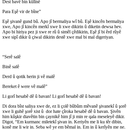
Dest bavê bin kûlînê
Para Eşê vir de bîne”
Eşê şivanê gund bû. Apo jî bermaliya wî bû. Eşê kincên bermaliya
xwe, Apo jî kincên merkî xwe li xwe dikirin û diketin dewsa hev.
Apo bi hiriya pez ji xwe re rû û simêl çêdikirin, Eşê jî bi êrd rûyê
xwe sipî dikir û çiwal dikirin destê xwe mal bi mal digeriyan.
“Serê salê
Binê salê
Derd û qotik herin ji vê malê
Bereket ê were vê malê”
Li gorî hesabê dê û bavan! Li gorî hesabê dê û bavan!
Di dora bîst saliya xwe de, ez li çolê bûbûm mêvanê şivanekî û şorê
xwe li guhê şorê xist û dor hate çîroka hesabê dê û bavan. Şivên
him kûşkir diavêtin bin çaynikê him jî ji min re qala meseleyê dikir.
Digot, “Em kurmanc miletekî şivan in. Keriyên me li ku têr dibin,
konê me li wir in. Seba wê ye em bêmal in. Em in û kerîyên me ne.