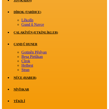
JİN (KADIN)
DÎROK (TARİHÇE)
Lêkolîn
Gund û Navçe
ÇALAKÎYÊN (ETKINLIKLER)
ÇAND Û HUNER
Gotinên Pêşîyan
Beşa Pirtûkan
Çîrok
Helbest
Stran
NÛÇE (HABER)
NIVÎSKAR
TÊKILÎ