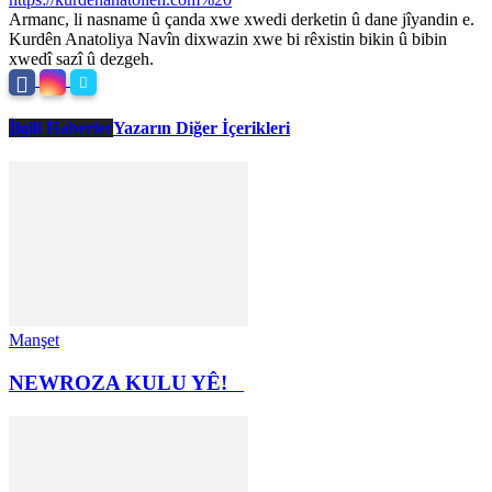
Armanc, li nasname û çanda xwe xwedi derketin û dane jîyandin e.
Kurdên Anatoliya Navîn dixwazin xwe bi rêxistin bikin û bibin
xwedî sazî û dezgeh.
İlgili Haberler
Yazarın Diğer İçerikleri
Manşet
NEWROZA KULU YÊ!