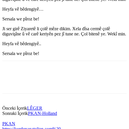
Heyfa vê bêdengiyê…
Sersala we pîroz be!
Ji ser girê Ziyaretê li çolê mêze dikim. Xela dîsa cermê çolê
diguvişîne û vê carê keriyên pez jî tune ne. Çol bitenê ye. Wekî min.
Heyfa vê bêdengiyê..
Sersala we pîroz be!
Önceki İçerik
LÊGER
Sonraki İçerik
PKAN-Holland
PKAN
https://kurdenanatolien.com%20