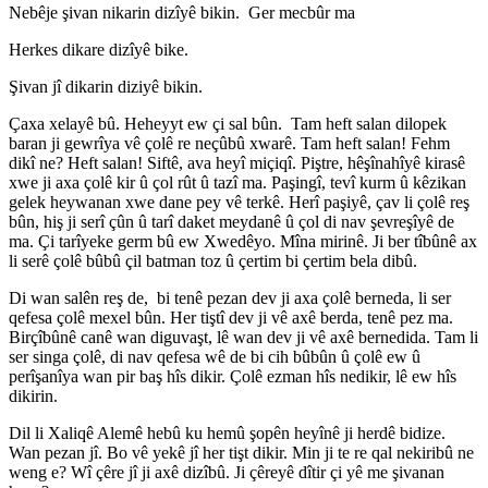
Nebêje şivan nikarin dizîyê bikin. Ger mecbûr ma
Herkes dikare dizîyê bike.
Şivan jî dikarin diziyê bikin.
Çaxa xelayê bû. Heheyyt ew çi sal bûn. Tam heft salan dilopek
baran ji gewrîya vê çolê re neçûbû xwarê. Tam heft salan! Fehm
dikî ne? Heft salan! Siftê, ava heyî miçiqî. Piştre, hêşînahîyê kirasê
xwe ji axa çolê kir û çol rût û tazî ma. Paşingî, tevî kurm û kêzikan
gelek heywanan xwe dane pey vê terkê. Herî paşiyê, çav li çolê reş
bûn, hiş ji serî çûn û tarî daket meydanê û çol di nav şevreşîyê de
ma. Çi tarîyeke germ bû ew Xwedêyo. Mîna mirinê. Ji ber tîbûnê ax
li serê çolê bûbû çil batman toz û çertim bi çertim bela dibû.
Di wan salên reş de, bi tenê pezan dev ji axa çolê berneda, li ser
qefesa çolê mexel bûn. Her tiştî dev ji vê axê berda, tenê pez ma.
Birçîbûnê canê wan diguvaşt, lê wan dev ji vê axê bernedida. Tam li
ser singa çolê, di nav qefesa wê de bi cih bûbûn û çolê ew û
perîşanîya wan pir baş hîs dikir. Çolê ezman hîs nedikir, lê ew hîs
dikirin.
Dil li Xaliqê Alemê hebû ku hemû şopên heyînê ji herdê bidize.
Wan pezan jî. Bo vê yekê jî her tişt dikir. Min ji te re qal nekiribû ne
weng e? Wî çêre jî ji axê dizîbû. Ji çêreyê dîtir çi yê me şivanan