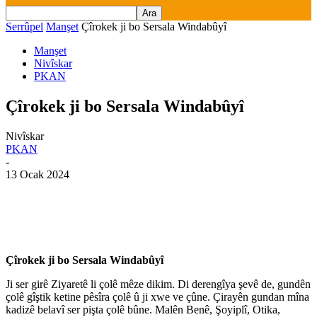
Serrûpel
Manşet
Çîrokek ji bo Sersala Windabûyî
Manşet
Nivîskar
PKAN
Çîrokek ji bo Sersala Windabûyî
Nivîskar
PKAN
-
13 Ocak 2024
Çîrokek ji bo Sersala Windabûyî
Ji ser girê Ziyaretê li çolê mêze dikim. Di derengîya şevê de, gundên
çolê gîştik ketine pêsîra çolê û ji xwe ve çûne. Çirayên gundan mîna
kadizê belavî ser pişta çolê bûne. Malên Benê, Şoyiplî, Otika,