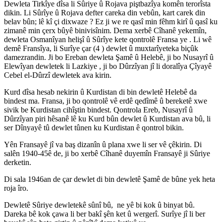
Dewleta Tirkîye dîsa li Sûriye û Rojava piştbazîya komên terorîsta
dikin. Li Sûrîye û Rojava defter careka din vebûn, kart carek din
belav bûn; lê kî çi dixwaze ? Ez ji we re qasî min fêhm kirî û qasî ku
zimanê min çerx bûyê binivisînim. Dema xerbê Cîhanê yekemîn,
dewleta Osmanîyan helişî û Sûrîye kete qontrolê Fransa ye . Li wê
demê Fransîya, li Surîye çar (4 ) dewlet û muxtarîyeteka biçûk
damezrandin. Ji bo Ereban dewleta Şamê û Helebê, ji bo Nusayrî û
Elewîyan dewletek li Lazkiye , ji bo Dûrzîyan jî li doralîya Çîyayê
Cebel el-Dûrzî dewletek ava kirin.
Kurd dîsa hesab nekirin û Kurdistan di bin dewletê Helebê da
bindest ma. Fransa, ji bo qontrolê vê erdê qedîmê û bereketê xwe
sivik be Kurdistan cihîştin bindest. Qontrola Ereb, Nusayrî û
Dûrzîyan piri hêsanê lê ku Kurd bûn dewlet û Kurdistan ava bû, li
ser Dînyayê tû dewlet tûnen ku Kurdistan ê qontrol bikin.
Yên Fransayê jî va baş dizanîn û plana xwe li ser vê çêkirin. Di
salên 1940-45ê de, ji bo xerbê Cîhanê duyemîn Fransayê ji Sûriye
derketin.
Di sala 1946an de çar dewlet di bin dewletê Şamê de bûne yek heta
roja îro.
Dewletê Sûriye dewletekê sûnî bû, ne yê bi kok û binyat bû.
Dareka bê kok çawa li ber bakî şên ket û wergerî. Surîye jî li ber