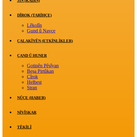
JİN (KADIN)
DÎROK (TARİHÇE)
Lêkolîn
Gund û Navçe
ÇALAKÎYÊN (ETKINLIKLER)
ÇAND Û HUNER
Gotinên Pêşîyan
Beşa Pirtûkan
Çîrok
Helbest
Stran
NÛÇE (HABER)
NIVÎSKAR
TÊKILÎ