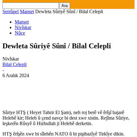
Serrûpel
Manşet
Dewleta Sûriyê Sûnî / Bilal Celepli
Manşet
Nivîskar
Nûçe
Dewleta Sûriyê Sûnî / Bilal Celepli
Nivîskar
Bilal Celepli
-
6 Aralık 2024
Sûriye HTŞ ( Heyet Tahrir El Şam), neh roj berê vê êrîşî bajarê
Helebê kir; Heleb û çend navçe bi dest xwe xistin. Rejîma Sûriye,
leşkerên Rûsyê û Hizbullah ji Helebê derketin.
HTŞ êrîşên xwe bi sîlehên NATO û bi piştbazîyê Tirkîye dikin.