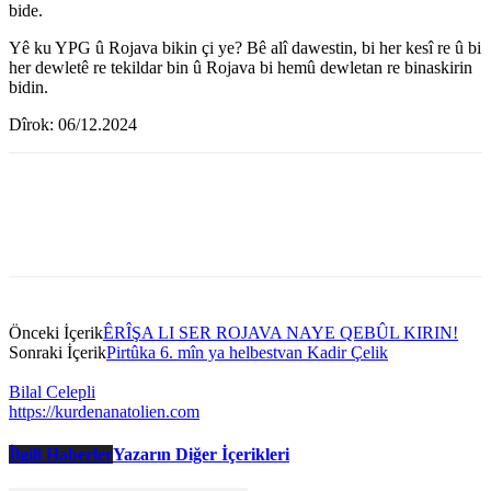
bide.
Yê ku YPG û Rojava bikin çi ye? Bê alî dawestin, bi her kesî re û bi
her dewletê re tekildar bin û Rojava bi hemû dewletan re binaskirin
bidin.
Dîrok: 06/12.2024
Önceki İçerik
ÊRÎŞA LI SER ROJAVA NAYE QEBÛL KIRIN!
Sonraki İçerik
Pirtûka 6. mîn ya helbestvan Kadir Çelik
Bilal Celepli
https://kurdenanatolien.com
İlgili Haberler
Yazarın Diğer İçerikleri