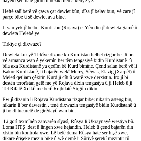
bayekî şên hate girtin û nêzîkî dema ketiyê ye.
Heftê salî berê vê çawa çar dewlet bûn, dîsa jî belav bun, vê care jî
parçe bibe û sê dewlet ava bine.
Ji van yek jî helbet Kurdistan (Rojava) e. Yên din jî dewleta Şamê û
dewleta Helebê ye.
Tirkîye çi dixwaze?
Dewleta kur yê Tirkîye dizane ku Kurdistan helbet rizgar be. Ji bo
vê armanca wan ê yekemîn her têm tengasiyê bidin Kurdistanê û
bila axa Kurdistanê ya qedîm bê Kurd bimîne. Çend salan berê vê li
Bakur Kurdistanê, li bajarên wekî Mereş, Sêwas, Elazig (Xarpêt) û
Meletî qetliam çêkirin Kurd ji cîh û warê xwe derxistin. Îro jî bi
destên terorîstan gelê me yê Rojava dixin tengasîya û ji Heleb û ji
Tel Rifatê Xelkê me berê Rojhilatê Sirgûn dikin.
Ew jî dizanin li Rojava Kurdistana rizgar bibe; nikarin asteng bin,
nikarin li ber dawestin , tenê dixwazin tengasîyê bidin Kurdistanê û
ji bo di tucaretê de girêdayê wan bin.
Li gorî texmînên zanyarên sîyasî, Rûsya li Ukraynayê westiya bû.
Loma HTŞ ,dest û lingen xwe hejandin, Heleb û çend bajarên din
xistin bin kontrola xwe. Lê belê dema Rûsya hate ser hişê xwe,
dikare êrişeke mezin bike û wê demê li Sûriyê şerekî mezintir rû