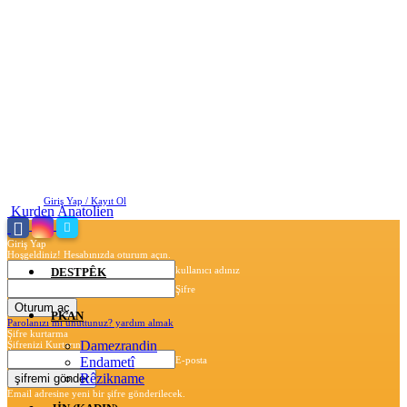
Cuma, Ağustos 7, 2026
Giriş Yap / Kayıt Ol
Kurden Anatolien
Giriş Yap
Hoşgeldiniz! Hesabınızda oturum açın.
kullanıcı adınız
DESTPÊK
Şifre
PKAN
Parolanızı mı unuttunuz? yardım almak
Şifre kurtarma
Damezrandin
Şifrenizi Kurtarın
Endametî
E-posta
Rêzikname
Email adresine yeni bir şifre gönderilecek.