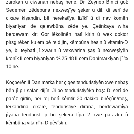
zarokan û ciwanan nebaş hene. Dr. Zeynep Binici got:
Sedemên zêdebûna nexweşîye şeker û dil, di serî de
cixare kişandin, bê herekatîya fizîkî û di nav komên
biyanîyan de qelewbûna zêde ye. Çetînkaya wiha
berdewam kir: Gor lêkolînên hatî kirin û wek doktor
pirsgirêken ku em pê re dijîn, kêmbûna hesin û vitamin-D
ye, bi teybatî jî xwarin û vexwarina şaş û nexweşîyên
kronîk li cem biyanîyan % 25-48 li cem Danimarkîyan jî %
10 ne.
Koçberên li Danimarka her çiqes tenduristiyên xwe nebaş
bên jî pir salan dijîn. Ji bo tenduristiyêka baş: Di serî de
parêz girtin, her roj herî kêmtir 30 dakika birêçûn/meş,
terkandina cixare, tenduristiye dirana, berdewamîya
jîyana tendurist, ji bo şekera tîpa 2 xwe paraztin û
kêmbûna vitamîn- D pêvîstin.