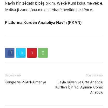
Navîn hîn zêdetir bipêş bixim. Wekê Kurd koka me yek e,
le dîsa jî zanebûna me di derbarê hevûdu de kêm e.
Platforma Kurdên Anatoliya Navîn (PKAN)
Önceki İçerik
Sonraki İçerik
Kongre ye PKAN-Almanya
Leyla Güven ve Orta Anadolu
Kürtleri İçin Yol Ayırımı/ Como
Anadolu