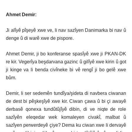
Ahmet Demir:
Ji alîyê pîşeyê xwe ve, li nav sazîyen Danimarka bi nav û
denge û di warê xwe de pispore.
Ahmet Demir, ji bo konferanse spasîyê xwe ji PKAN-DK
re kir. Vegerîya beşdarvana gazinc û gilîyê xwe kirin û got
ji kinge va li benda civîneke bi vê rengî ji bo gelê xwe
bûm.
Demir, li ser sedemên tundîya/şideta di navbera ciwanan
de dest bi pêşkeşîyê xwe kir. Ciwan çawa û bi çi awayê
derbasê qonexa tundûtûjîyê dibin, di ve niqte de role
sazîyên eleqedar wek komaleyen civakî, malbat û
sazîyen perwerdeyê çiye? Dema ku ciwan xwe li dervayê