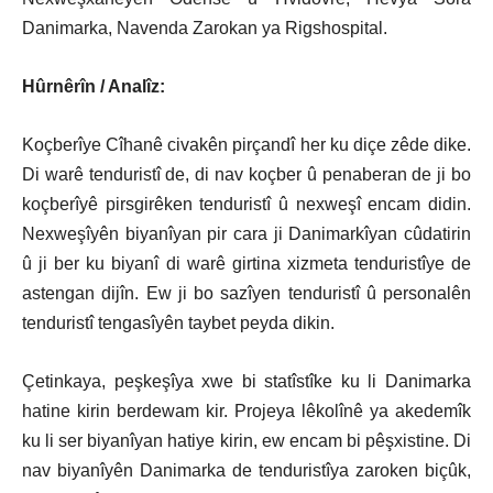
Danimarka, Navenda Zarokan ya Rigshospital.
Hûrnêrîn / Analîz:
Koçberîye Cîhanê civakên pirçandî her ku diçe zêde dike.
Di warê tenduristî de, di nav koçber û penaberan de ji bo
koçberîyê pirsgirêken tenduristî û nexweşî encam didin.
Nexweşîyên biyanîyan pir cara ji Danimarkîyan cûdatirin
û ji ber ku biyanî di warê girtina xizmeta tenduristîye de
astengan dijîn. Ew ji bo sazîyen tenduristî û personalên
tenduristî tengasîyên taybet peyda dikin.
Çetinkaya, peşkeşîya xwe bi statîstîke ku li Danimarka
hatine kirin berdewam kir. Projeya lêkolînê ya akedemîk
ku li ser biyanîyan hatiye kirin, ew encam bi pêşxistine. Di
nav biyanîyên Danimarka de tenduristîya zaroken biçûk,