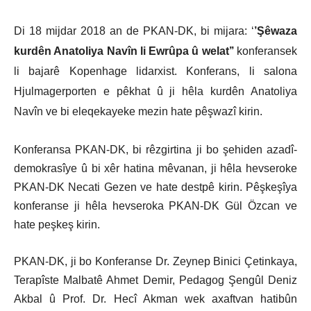
Di 18 mijdar 2018 an de PKAN-DK, bi mijara:
‘
’Şêwaza
kurdên Anatoliya Navîn li Ewrûpa û welat’’
konferansek
li bajarê Kopenhage
lidarxist. Konferans,
li salona
Hjulmagerporten e pêkhat û ji hêla
kurdên Anatoliya
Navîn ve
bi eleqekayeke mezin
hate
pêşwazî kirin
.
Konferansa
PKAN-DK,
bi
rêzgirtina
ji bo şehiden azadî-
demokrasîye
û bi xêr hatina mêvanan, ji h
êla
hevseroke
PKAN-DK Necati Gezen
ve
hat
e
destpê kirin.
Pêşkeşîya
konferanse
ji hêla
hevseroka PKAN-DK
Gül
Ö
zcan
ve
hate peşkeş kirin
.
PKAN-DK, ji bo Konferanse Dr. Zeynep Binici Çetinkaya,
Terapîste Malbatê Ahmet Demir, Pedagog Şengûl Deniz
Akbal û Prof. Dr. Hecî Akman
wek axaftvan hatibûn