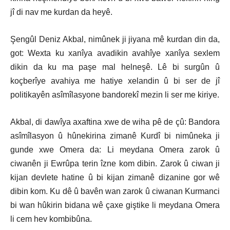
jî di nav me kurdan da heyê.
Şengûl Deniz Akbal, nimûnek ji jiyana mê kurdan din da,
got: Wexta ku xanîya avadikin avahîye xanîya sexlem
dikin da ku ma paşe mal helneşê. Lê bi surgûn û
koçberîye avahiya me hatiye xelandin û bi ser de jî
politikayên asîmîlasyone bandorekî mezin li ser me kiriye.
Akbal, di dawîya axaftina xwe de wiha pê de çû: Bandora
asîmîlasyon û hûnekirina zimanê Kurdî bi nimûneka ji
gunde xwe Omera da: Li meydana Omera zarok û
ciwanên ji Ewrûpa terin îzne kom dibin. Zarok û ciwan ji
kijan devlete hatine û bi kijan zimanê dizanine gor wê
dibin kom. Ku dê û bavên wan zarok û ciwanan Kurmanci
bi wan hûkirin bidana wê çaxe giştike li meydana Omera
li cem hev kombibûna.