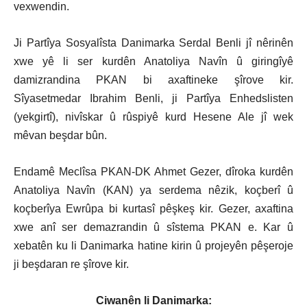
vexwendi
n
.
Ji Partîya Sosyalîsta Danimarka Serdal Benli jî nêrinên
xwe yê li ser kurdên Anatoliya Navîn û giringîyê
damizrandina PKAN bi axaftineke şîrove kir.
Sîyasetmedar Ibrahim Benli, ji Partîya Enhedslisten
(yekgirtî), nivîskar û rûspiyê kurd Hesene Ale jî wek
mêvan beşdar bûn.
Endamê Meclîsa PKAN-DK Ahmet Gezer, dîroka kurdên
Anatoliya Navîn (KAN) ya serdema nêzik, koçberî û
koçberîya Ewrûpa bi
kurtasî pêşkeş kir. Gezer,
axaftina
xwe anî ser demazrandin
û sîstema
PKAN
e
.
K
ar û
xebatên
ku li Danimarka hatine kirin û projeyên pêşeroje
ji beşdaran re şîrove kir.
Ciwanên li Danimarka: