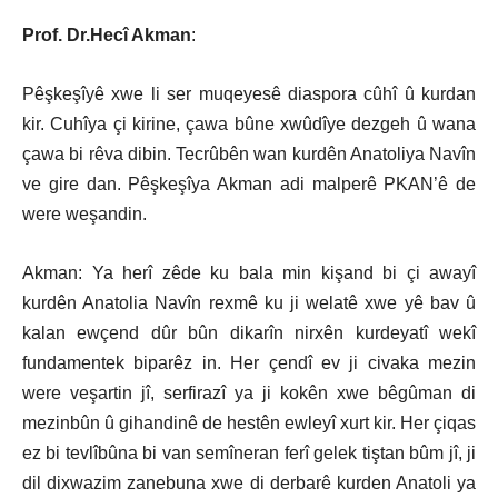
Prof. Dr.Hecî Akman
:
Pêşkeşîyê xwe li ser muqeyesê diaspora cûhî û kurdan
kir. Cuhîya çi kirine, çawa bûne xwûdîye dezgeh û wana
çawa bi rêva dibin. Tecrûbên wan kurdên Anatoliya Navîn
ve gire dan.
Pêşkeşîya Akman a
di malperê PKAN’ê de
were weşandin.
Akman: Ya herî zêde ku bala min kişand bi çi awayî
kurdên Anatolia Navîn rexmê ku ji welatê xwe yê bav û
kalan ewçend dûr bûn dikarîn nirxên kurdeyatî wekî
fundamentek biparêz in. Her çendî ev ji civaka mezin
were veşartin jî, serfirazî ya ji kokên xwe bêgûman di
mezinbûn û gihandinê de hestên ewleyî xurt kir. Her çiqas
ez bi tevlîbûna bi van semîneran ferî gelek tiştan bûm jî, ji
dil dixwazim zanebuna xwe di derbarê kurden Anatoli ya