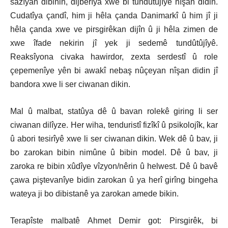
sazîyan dibinin, dijberîya xwe bi tundûtûjîyê nîşan didin.
Cudatîya çandî, him ji hêla çanda Danimarkî û him jî ji
hêla çanda xwe ve pirsgirêkan dijîn û ji hêla zimen de
xwe îfade nekirin jî yek ji sedemê tundûtûjîyê.
Reaksîyona civaka hawirdor, zexta serdestî û role
çepemenîye yên bi awakî nebaş nûçeyan nîşan didin jî
bandora xwe li ser ciwanan dikin.
Mal û malbat, statûya dê û bavan rolekê giring li ser
ciwanan dilîyze. Her wiha, tenduristî fizîkî û psikolojîk, kar
û abori tesirîyê xwe li ser ciwanan dikin. Wek dê û bav, ji
bo zarokan bibin nimûne û bibin model. Dê û bav, ji
zaroka re bibin xûdîye vîzyon/nêrin û helwest. Dê û bavê
çawa piştevanîye bidin zarokan û ya herî girîng bingeha
wateya ji bo dibistanê ya zarokan amede bikin.
Terapîste malbatê Ahmet Demir got: Pirsgirêk, bi