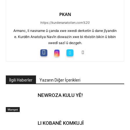
PKAN
https://kurdenanatolien.com%20
Armanc, li nasname û çanda xwe xwedi derketin û dane jîyandin
e. Kurdên Anatoliya Navîn dixwazin xwe bi rêxistin bikin û bibin
xwedî sazî û dezgeh.
İlgili Haberler
Yazarın Diğer İçerikleri
NEWROZA KULU YÊ!
Manşet
LI KOBANÊ KOMKUJÎ