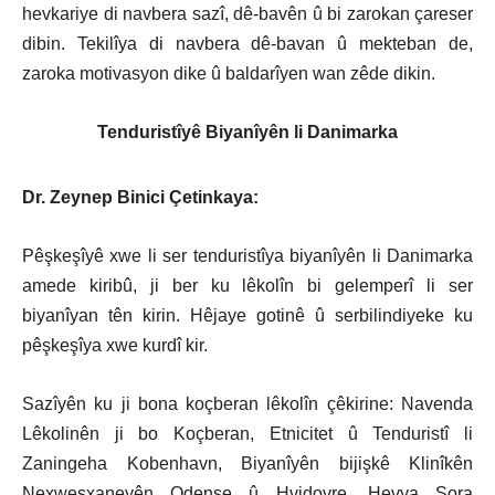
hevkariye di navbera sazî, dê-bavên û bi zarokan çareser
dibin. Tekilîya di navbera dê-bavan û mekteban de,
zaroka motivasyon dike û baldarîyen wan zêde dikin.
Tenduristîyê Biyanîyên li Danimarka
Dr. Zeynep Binici Çetinkaya:
Pêşkeşîyê xwe li ser tenduristîya biyanîyên li Danimarka
amede kiribû, ji ber ku lêkolîn bi gelemperî li ser
biyanîyan tên kirin. Hêjaye gotinê û serbilindiyeke ku
pêşkeşîya xwe kurdî kir.
Sazîyên ku ji bona koçberan lêkolîn çêkirine: Navenda
Lêkolinên ji bo Koçberan, Etnicitet û Tenduristî li
Zaningeha Kobenhavn, Biyanîyên bijişkê Klinîkên
Nexweşxaneyên Odense û Hvidovre, Hevya Sora