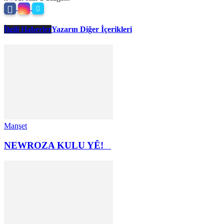
İlgili Haberler
Yazarın Diğer İçerikleri
Manşet
NEWROZA KULU YÊ!