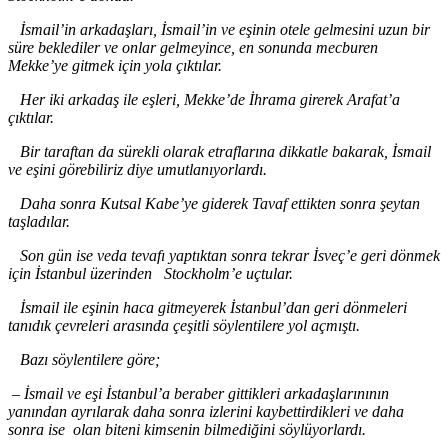
İsmail
’in
arkadaşları, İsmail
’in
ve eşinin otele gelmesini uzun bir
süre beklediler ve onlar gelmeyince, en sonunda mecburen
Mekke
’ye
gitmek için yola çıktılar.
Her iki arkadaş ile eşleri, Mekke
’de
İhrama girerek Arafat
’a
çıktılar.
Bir taraftan da sürekli olarak etraflarına dikkatle bakarak, İsmail
ve eşini görebiliriz diye umutlanıyorlardı.
Daha sonra Kutsal Kabe
’ye
giderek Tavaf ettikten sonra şeytan
taşladılar.
Son gün ise veda tevafı yaptıktan sonra tekrar İsveç
’e
geri dönmek
için İstanbul üzerinden Stockholm
’e
uçtular.
İsmail
ile eşinin haca gitmeyerek İstanbul’dan
geri dönmeleri
tanıdık çevreleri arasında çeşitli söylentilere yol açmıştı.
Bazı söylentilere göre
;
–
İsmail ve eşi İstanbul
’a
beraber gittikleri arkadaşlarınının
yanından ayrılarak daha sonra izlerini kaybettirdikleri ve daha
sonra ise olan biteni kimsenin bilmediğini söylüyorlardı.