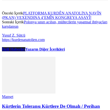
Önceki İçerik
PLATFORMA KURDÊN ANATOLİYA NAVÎN
(PKAN) VEXENDINA 4’EMÎN KONGREYA ASAYÎ!
Sonraki İçerik
Polonya sınırı açılsın, mültecilerin yaşamsal ihtiyaçları
karşılansın
Yusuf Z. Sütcü
https://kurdenanatolien.com
İlgili Haberler
Yazarın Diğer İçerikleri
Manşet
Kürtlerin Toleransı Kürtlere De Olmalı / Perihan