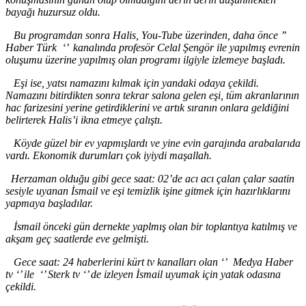
bayağı huzursuz oldu.
Bu programdan sonra Halis, You
-Tube
üzerinden, daha önce
’’
Haber Türk ‘’ kanalında profesör Celal Şengör ile yapılmış evrenin
oluşumu üzerine yapılmış olan programı ilgiyle izlemeye başladı.
Eşi ise, yatsı namazını kılmak için yandaki odaya çekildi.
Namazını bitirdikten sonra tekrar salona gelen eşi, tüm akranlarının
hac farizesini yerine getirdiklerini ve artık sıranın onlara geldiğini
belirterek Halis
’i
ikna etmeye çalıştı.
Köyde güzel bir ev yapmışlardı ve yine evin garajında arabalarıda
vardı. Ekonomik durumları çok iyiydi maşallah.
Herzaman olduğu gibi gece saat
:
02
’de
acı acı çalan çalar saatin
sesiyle uyanan İsmail ve eşi temizlik işine gitmek için hazırlıklarını
yapmaya başladılar.
İsmail önceki gün dernekte yaplmış olan bir toplantıya katılmış ve
akşam geç saatlerde eve gelmişti.
Gece saat
: 24
haberlerini kürt tv kanalları olan ‘’ Medya Haber
tv ‘’ ile ‘’ Sterk tv ‘’ de izleyen İsmail uyumak için yatak odasına
çekildi.