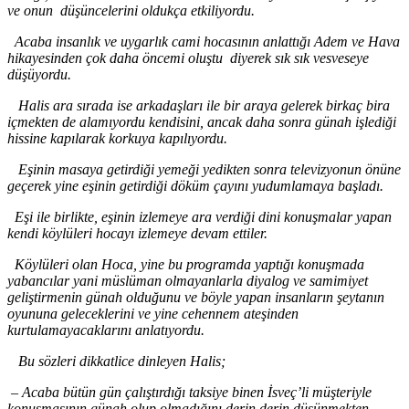
ve onun düşüncelerini oldukça etkiliyordu.
Acaba insanlık ve uygarlık cami hocasının anlattığı Adem
ve Hava
hikayesinden çok daha öncemi oluştu diyerek sık sık vesveseye
düşüyordu.
Halis ara sırada ise arkadaşları ile bir araya gelerek birkaç bira
içmekten de alamıyordu kendisini, ancak daha sonra günah işlediği
hissine kapılarak korkuya kapılıyordu.
Eşinin masaya getirdiği yemeği yedikten sonra televizyonun önüne
geçerek yine eşinin getirdiği döküm çayını yudumlamaya başladı.
Eşi ile birlikte, eşinin izlemeye ara verdiği dini konuşmalar yapan
kendi köylüleri hocayı izlemeye devam ettiler.
Köylüleri olan Hoca, yine bu programda yaptığı konuşmada
yabancılar yani müslüman olmayanlarla diyalog ve samimiyet
geliştirmenin günah olduğunu ve böyle yapan insanların şeytanın
oyununa geleceklerini ve yine cehennem ateşinden
kurtulamayacaklarını anlatıyordu.
Bu sözleri dikkatlice dinleyen Halis
;
–
Acaba bütün gün çalıştırdığı taksiye binen İsveç
’li
müşteriyle
konuşmasının günah olup olmadığını derin derin düşünmekten