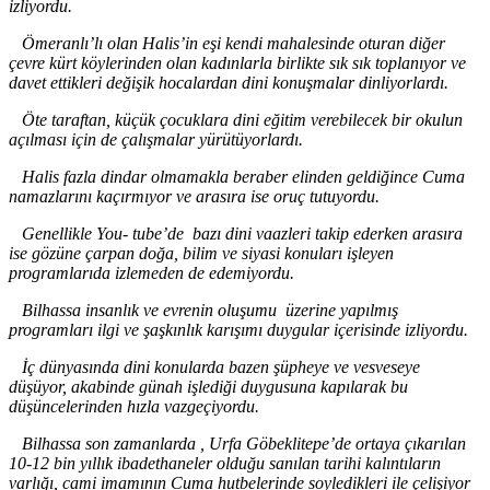
izliyordu.
Ömeranlı
’
lı olan Halis
’
in eşi kendi mahalesinde oturan diğer
çevre kürt köylerinden olan kadınlarla birlikte sık sık toplanıyor ve
davet ettikleri değişik hocalardan dini konuşmalar dinliyorlardı.
Öte taraftan, küçük çocuklara dini eğitim verebilecek bir okulun
açılması için de çalışmalar yürütüyorlardı.
Halis fazla dindar olmamakla beraber elinden geldiğince Cuma
namazlarını kaçırmıyor ve arasıra ise oruç tutuyordu.
Genellikle You- tube
’de
bazı dini vaazleri takip ederken arasıra
ise gözüne çarpan doğa, bilim ve siyasi konuları işleyen
programlarıda izlemeden de edemiyordu.
Bilhassa insanlık ve evrenin oluşumu üzerine yapılmış
programları ilgi ve şaşkınlık karışımı duygular içerisinde izliyordu.
İç dünyasında dini konularda bazen şüpheye ve vesveseye
düşüyor, akabinde günah işlediği duygusuna kapılarak bu
düşüncelerinden hızla vazgeçiyordu.
Bilhassa son zamanlarda , Urfa Göbeklitepe’de ortaya çıkarılan
10-12 bin yıllık ibadethaneler olduğu sanılan tarihi kalıntıların
varlığı, cami imamının Cuma hutbelerinde soyledikleri ile çelişiyor