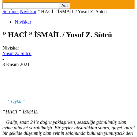
Serrûpel
Nivîskar
” HACİ ” İSMAİL / Yusuf Z. Sütcü
Nivîskar
” HACİ ” İSMAİL / Yusuf Z. Sütcü
Nivîskar
Yusuf Z. Sütcü
-
3 Kasım 2021
‘’ Öykü ’’
’’ HAC
I
’’
İSMAİL
Galip, saat
:
24
’e d
oğru yaklaşırken, sessizliğe gömülmüş olan
evine nihayet varabilmiştı. Bir şeyler atıştırdıktan sonra, gayet güzel
bir şekilde düşenmiş olan evinin salonunda bulunan yumuşacık deri