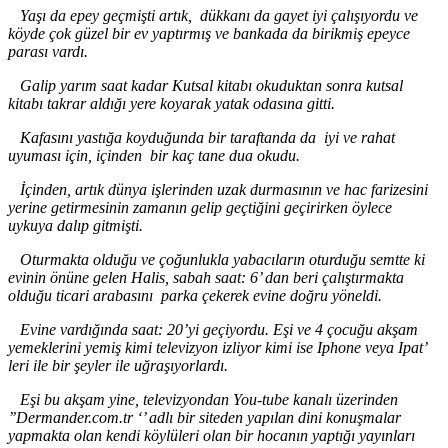
Yaşı da epey geçmişti artık, dükkanı da gayet iyi çalışıyordu ve
köyde çok güzel bir ev yaptırmış ve bankada da birikmiş epeyce
parası vardı.
Galip yarım saat kadar Kutsal kitabı okuduktan sonra kutsal
kitabı takrar aldığı yere koyarak yatak odasına gitti.
Kafasını yastığa koyduğunda bir taraftanda da iyi ve rahat
uyuması için, içinden bir kaç tane dua okudu.
İçinden, artık dünya işlerinden uzak durmasının ve hac farizesini
yerine getirmesinin zamanın gelip geçtiğini geçirirken öylece
uykuya dalıp gitmişti.
Oturmakta olduğu ve çoğunlukla yabacıların oturduğu semtte ki
evinin önüne gelen Halis, sabah
saat: 6’ dan ber
i çalıştırmakta
olduğu ticari arabasını
parka çekerek evine doğru y
ö
neldi.
Evine vardığında saat: 20’yi
geçiyordu. Eşi ve 4 çocuğu akşam
yemeklerini yemiş kimi televizyon izliyor kimi ise Iphone veya Ipat
’
leri
ile bir şeyler ile uğraşıyorlardı.
Eşi bu akşam yine, televizyondan You
-tube
kanalı üzerinden
’’
Dermander.com.tr ‘’ adlı bir siteden yapılan dini konuşmalar
yapmakta olan kendi köylüleri olan bir hocanın yaptığı yayınları