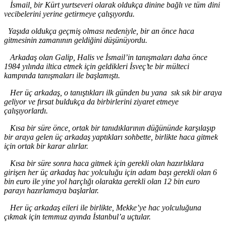
İsmail, bir Kürt yurtseveri olarak oldukça dinine bağlı ve tüm dini
vecibelerini yerine getirmeye çalışıyordu.
Yaşıda oldukça geçmiş olması nedeniyle, bir an önce haca
gitmesinin zamanının geldiğini düşünüyordu.
Arkadaş olan Galip, Halis ve İsmail
’in tanışmaları daha önce
1984 yılında iltica etmek için geldikleri İsveç’te
bir mülteci
kampında tanışmaları ile başlamıştı.
Her üç arkadaş, o tanıştıkları ilk günden bu yana sık sık bir araya
geliyor ve fırsat buldukça da birbirlerini ziyaret etmeye
çalışıyorlardı.
Kısa bir süre önce, ortak bir tanıdıklarının düğününde karşılaşıp
bir araya gelen üç arkadaş yaptıkları sohbette, birlikte haca gitmek
için ortak bir karar alırlar.
Kısa bir süre sonra haca gitmek için gerekli olan hazırlıklara
girişen her üç arkadaş hac yolculuğu için adam başı gerekli olan 6
bin euro ile yine yol harçlığı olarakta gerekli olan 12 bin euro
parayı hazırlamaya başlarlar.
Her üç arkadaş eileri ile birlikte, Mekke’ye hac yolculuğuna
çıkmak için temmuz ayında İstanbul
’a
uçtular.