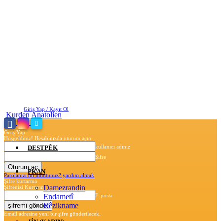
Cuma, Ağustos 7, 2026
Giriş Yap / Kayıt Ol
Kurden Anatolien
Giriş Yap
Hoşgeldiniz! Hesabınızda oturum açın.
kullanıcı adınız
DESTPÊK
Şifre
PKAN
Parolanızı mı unuttunuz? yardım almak
Şifre kurtarma
Damezrandin
Şifrenizi Kurtarın
Endametî
E-posta
Rêzikname
Email adresine yeni bir şifre gönderilecek.