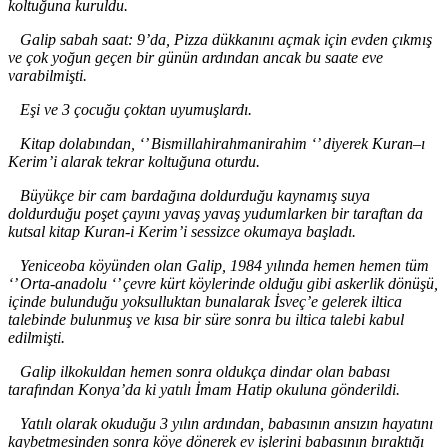
koltuğuna kuruldu.
Galip sabah saat
:
9
’da, Pizza dükkanını açmak için
evden çıkmış
ve çok yoğun geçen bir günün ardından ancak bu saate eve
varabilmişti.
Eşi ve 3 çocuğu çoktan uyumuşlardı.
Kitap dolabından, ‘’ Bismillahirahmanirahim ‘’ diyerek Kuran
–
ı
Kerim
’i
alarak tekrar koltuğuna oturdu.
Büyükçe bir cam bardağına doldurduğu kaynamış suya
doldurduğu poşet çayını yavaş yavaş yudumlarken bir taraftan da
kutsal kitap Kuran-i Kerim
’i
sessizce okumaya başladı.
Yeniceoba köyünden olan Galip, 1984 yılında hemen hemen tüm
‘’ Orta
-ana
dolu ‘’ çevre kürt köylerinde olduğu gibi askerlik dönüşü,
içinde bulunduğu yoksulluktan bunalarak İsveç
’e
gelerek iltica
talebinde bulunmuş ve kısa bir süre sonra bu iltica talebi kabul
edilmişti.
Galip ilkokuldan hemen sonra oldukça dindar olan babası
tarafından Konya
’da k
i yatılı İmam Hatip okuluna gönderildi.
Yatılı olarak okuduğu 3 yılın ardından, babasının ansızın hayatını
kaybetmesinden sonra köye dönerek ev işlerini babasının bıraktığı