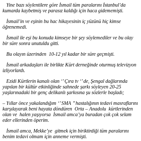
Yine bazı söylentilere göre İsmail tüm paralarını İstanbul
’da
kumarda
kaybetmiş ve parasız kaldığı için haca gidememişti.
İsmail
’in
ve eşinin bu hac hikayesinin iç yüzünü hiç kimse
öğrenemedi.
İsmail ile eşi bu konuda kimseye bir şey söylemediler ve bu olay
bir süre sonra unutuldu gitti.
Bu olayın üzerinden 10
-12 yıl kadar
bir süre geçmişti.
İsmail arkadaşları ile birlikte Kürt derneğinde oturmuş televizyon
izliyorlardı.
Ezidi Kürtlerin kanalı olan ‘’ Çıra tv ‘’ de, Şengal dağlarında
yapılan bir kültür etkinliğinde sahnede şarkı söyleyen 20
-25
yaşlarınadaki bir genç delikanlı şarkısına şu sözlerle başladı
;
–
Yıllar önce yakalandığım ‘’ SMA
’’
hastalığının tedavi masraflarını
karşılayarak beni hayata döndüren Orta
– Anadolu
kürtlerinden
olan ve
halen yaşıyorsa İsmail amca’ya
buradan çok çok selam
eder ellerinden öperim.
İsmail amca, Mekke
’ye
gitmek için biriktirdiği tüm paralarını
benim tedavi olmam için anneme vermişti.