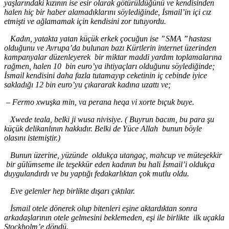
yaşlarındaki kızının ise esir olarak götürüldüğünü ve kendisinden
halen hiç bir haber alamadıklarını söylediğinde, İsmail
’in
içi cız
etmişti ve ağlamamak için kendisini zor tutuyordu.
Kadın, yatakta yatan küçük erkek çocuğun ise
’’ SMA ’’
hastası
olduğunu ve Avrupa
’da
bulunan bazı Kürtlerin internet üzerinden
kampanyalar düzenleyerek bir miktar maddi yardım toplamalarına
rağmen, halen 10 bin euro
’ya
ihtiyaçları olduğunu söylediğinde
;
İsmail kendisini daha fazla tutamayıp ceketinin iç cebinde iyice
sakladığı 12 bin euro’yu
çıkararak kadına uzattı ve
;
–
Fermo xwuşka min, va perana heqa vi xorte bıçuk buye.
Xwede teala, belki ji wusa nivisiye. ( Buyrun bacım, bu para şu
küçük delikanlının hakkıdır. Belki de Yüce Allah bunun böyle
olasını istemiştir.)
Bunun üzerine, yüzünde oldukça utangaç, mahcup ve müteşekkir
bir gülümseme ile teşekkür eden kadının bu hali İsmail
’
i oldukça
duygulandırdı ve bu yaptığı fedakarlıktan çok mutlu oldu.
Eve gelenler hep birlikte dışarı çıktılar.
İsmail otele dönerek olup bitenleri eşine aktardıktan sonra
arkadaşlarının otele gelmesini beklemeden, eşi ile birlikte ilk uçakla
Stockholm
’e d
öndü.