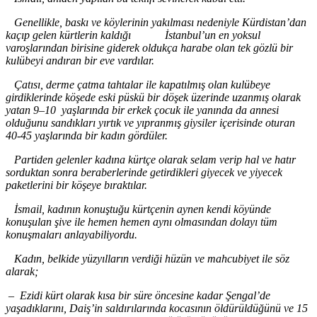
Genellikle, baskı ve köylerinin yakılması nedeniyle Kürdistan
’dan
kaçıp gelen kürtlerin kaldığı İstanbul
’un
en yoksul
varoşlarından birisine giderek oldukça harabe olan tek gözlü bir
kulübeyi andıran bir eve vardılar.
Çatısı, derme çatma tahtalar ile kapatılmış olan kulübeye
girdiklerinde köşede eski püskü bir döşek üzerinde uzanmış olarak
yatan 9
–
10 yaşlarında bir erkek çocuk ile yanında da annesi
olduğunu sandıkları yırtık ve yıpranmış giysiler içerisinde oturan
40
-45
yaşlarında bir kadın gördüler.
Partiden gelenler kadına kürtçe olarak selam verip hal ve hatır
sorduktan sonra beraberlerinde getirdikleri giyecek ve yiyecek
paketlerini bir köşeye bıraktılar.
İsmail, kadının konuştuğu kürtçenin aynen kendi köyünde
konuşulan şive ile hemen hemen aynı olmasından dolayı tüm
konuşmaları anlayabiliyordu.
Kadın, belkide yüzyılların verdiği hüzün ve mahcubiyet ile söz
alarak;
– Ezidi kürt olarak kısa bir süre öncesine kadar Şengal
’de
yaşadıklarını, Daiş’in
saldırılarında kocasının öldürüldüğünü ve 15