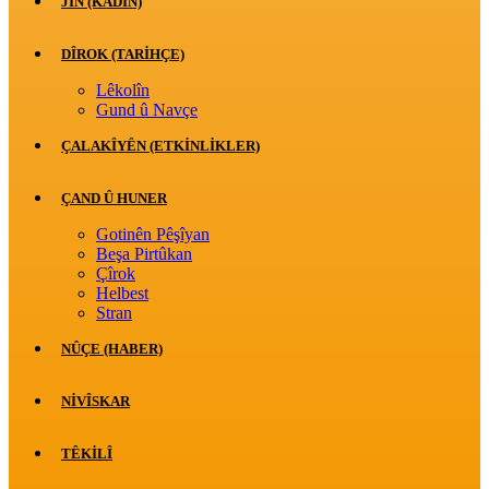
JİN (KADIN)
DÎROK (TARİHÇE)
Lêkolîn
Gund û Navçe
ÇALAKÎYÊN (ETKINLIKLER)
ÇAND Û HUNER
Gotinên Pêşîyan
Beşa Pirtûkan
Çîrok
Helbest
Stran
NÛÇE (HABER)
NIVÎSKAR
TÊKILÎ