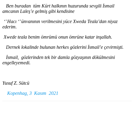
Ben buradan tüm Kürt halkının huzurunda
sevg
ili İsmail
amcanın Laleş
’e
gelmiş gibi kendisine
‘’ Hacı ‘’ ünvanının verilmesini yüce Xweda Teala
’dan
niyaz
ederim.
Xwede teala benim ömrümü onun ömrüne katar inşallah.
Dernek lokalinde bulunan herkes gözlerini İsmail
’e
çevirmişti.
İsmail
,
gözlerinden tek bir damla gözyaşının dökülmesini
engelleyemedi.
Yusuf Z. Sütcü
Kopenhag, 3 Kasım 2021