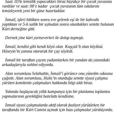
Saat
. 03’te
temizlik yapacakları biraz büyükçe bir çocuk yuvasına
vardılar ve saat
: 08’e kadar
çocuk yuvasının tüm odalarını
temizleyerek yeni bir güne hazırladılar.
İsmail, işleri bittikten sonra eve gelerek eşi ile bir kahvaltı
yaptıktan ve 5
-6
satlik bir uykudan sonra oturdukları semtte bulunan
Kürt derneğine gitti.
Dernek yine kürt yurtseverleri ile dolup taşmıştı.
İsmail, kendisi gibi kendi köyü olan Kuşça
l
ı
’l
ı olan köylüsü
Hüseyin
’in
yanına oturarak bir çay söyledi.
İsmail bir taraftan çayını yudumlarken bir yandan da yanındaki
arkadaşlarıyla sohbet ediyordu.
Alan sorumlusu Selahattin, İsmail
’i
görünce onu yünetim odasına
çağırdı. Alan sorumlusu, Halis
’in
oturduğu semtte siyasi çalışma
yürüten komitenin çalışmaları hakkında bilgi aldı biraz.
Yakında başlayacak yıllık kampanya için bir planlama toplantısı
yapmalarının gerektiğini hatırlattı kendisine.
İsmail siyasi çalışmalarda aktif olarak faaliyet yürütürken bir
taraftanda bir Kürt Camisi açmak için bazı çalışmalar yürütüyordu.