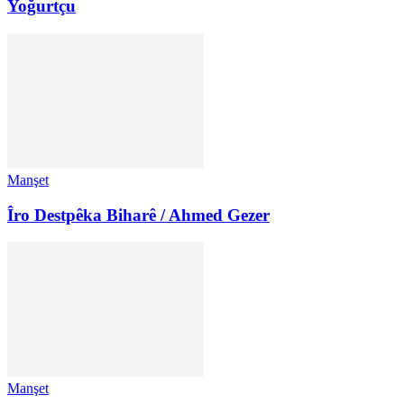
Yoğurtçu
Manşet
Îro Destpêka Biharê / Ahmed Gezer
Manşet