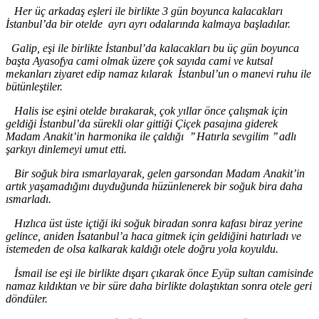
Her üç arkadaş eşleri ile birlikte 3 gün boyunca kalacakları
İstanbul
’da
bir otelde ayrı ayrı odalarında kalmaya başladılar.
Galip, eşi ile birlikte İstanbul’da
kalacakları bu üç gün boyunca
başta Ayasofya cami olmak üzere çok sayıda cami ve kutsal
mekanları ziyaret edip namaz kılarak İstanbul
’un o
manevi ruhu ile
bütünleştiler.
Halis ise eşini otelde bırakarak, çok yıllar önce çalışmak için
geldiği İstanbul
’da
sürekli olar gittiği Çiçek pasajına giderek
Madam Anakit
’i
n harmonika ile çaldığı
’’
Hatırla sevgilim
’’ adl
ı
şarkıyı dinlemeyi umut etti.
Bir soğuk bira ısmarlayarak, gelen garsondan Madam Anakit
’
in
artık yaşamadığını duyduğunda hüzünlenerek bir soğuk bira daha
ısmarladı.
Hızlıca üst üste içtiği iki soğuk biradan sonra kafası biraz yerine
gelince, aniden İsatanbul
’a
haca gitmek için geldiğini hatırladı ve
istemeden de olsa kalkarak kaldığı otele doğru yola koyuldu.
İsmail ise eşi ile birlikte dışarı çıkarak önce Eyüp sultan camisinde
namaz kıldıktan ve bir süre daha birlikte dolaştıktan sonra otele geri
döndüler.