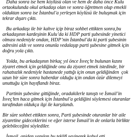
Daha sonra ise hem köylüsü olan ve hem de daha önce Kulu
ortaokulunda okul arkadaşı olan ve sonra öğretmen olup emekli
olduktan sonra ise İstanbul
’a
yerleşen köylüsü ile buluşmak için
tekrar dışarı çıktı.
Bu arkadaşı ile bir kahve içip biraz sohbet ettikten sonra,bu
arkadaşının kardeşinin Kulu
’da ki HDP parti
şubesinde yinetici
olması nedeniyle ondan, HDP
’nin
İstanbul
’da ki par
ti şubesinin
adresini aldı ve sonra onunla vedalaşıp parti şubesine gitmek için
doğru yola çıktı.
Yolda, bu arkadaşının birkaç yıl önce İsveç
’te
bulunan kızını
ziyaret etmek için geldiğinde onu da ziyaret etmek istedinde, bir
rahatsızlık nedeniyle hastanede yattığı için onun geldiğinden çok
uzun bir süre sonra haberdar olduğu için ondan özür dilemeyi
unuttuğu için hayıflandı biraz.
Partinin şubesine gittiğinde, oradakilerle tanıştı ve İsmail
’in
İsveç
’ten
haca gitmek için İstanbul’a geldiğini söylemesi oturanlar
tarafından oldukça ilgi ile karşılandı.
Bir süre sohbet ettikten sonra, Parti şubesinde oturanlar bir aile
ziyaretine gideceklerini ve eğer isterse İsmail
’in de
onlarla birlikte
gelebileceğini söylediler.
İsmail, aniden yapılan bu teklifi sevinerek kabul etti.