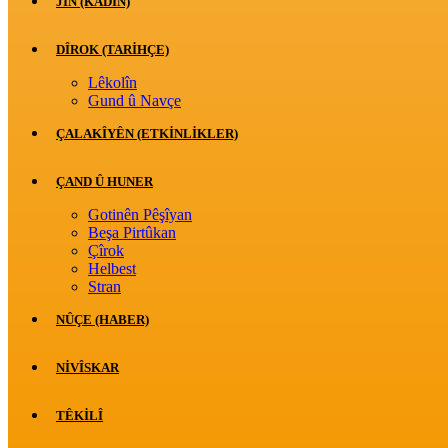
JİN (KADIN)
DÎROK (TARİHÇE)
Lêkolîn
Gund û Navçe
ÇALAKÎYÊN (ETKINLIKLER)
ÇAND Û HUNER
Gotinên Pêşîyan
Beşa Pirtûkan
Çîrok
Helbest
Stran
NÛÇE (HABER)
NIVÎSKAR
TÊKILÎ