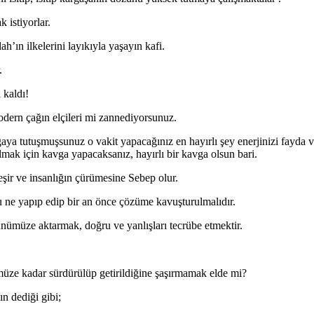
 istiyorlar.
ah’ın ilkelerini layıkıyla yaşayın kafi.
.
 kaldı!
 modern çağın elçileri mi zannediyorsunuz.
aya tutuşmuşsunuz o vakit yapacağınız en hayırlı şey enerjinizi fayda
lmak için kavga yapacaksanız, hayırlı bir kavga olsun bari.
şir ve insanlığın çürümesine Sebep olur.
u ne yapıp edip bir an önce çözüme kavuşturulmalıdır.
günümüze aktarmak, doğru ve yanlışları tecrübe etmektir.
ümüze kadar sürdürülüp getirildiğine şaşırmamak elde mi?
n dediği gibi;