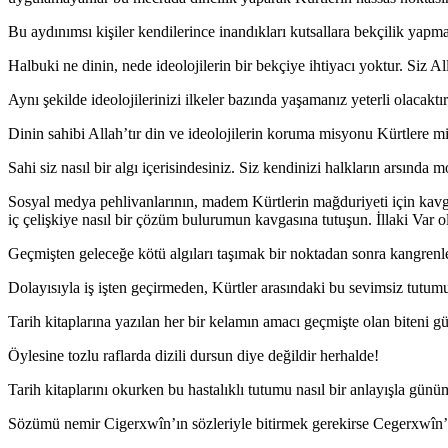
Bu aydınımsı kişiler kendilerince inandıkları kutsallara bekçilik yapmak
Halbuki ne dinin, nede ideolojilerin bir bekçiye ihtiyacı yoktur. Siz All
Aynı şekilde ideolojilerinizi ilkeler bazında yaşamanız yeterli olacaktır
Dinin sahibi Allah’tır din ve ideolojilerin koruma misyonu Kürtlere mi
Sahi siz nasıl bir algı içerisindesiniz. Siz kendinizi halkların arsında
Sosyal medya pehlivanlarının, madem Kürtlerin mağduriyeti için kavg
iç çelişkiye nasıl bir çözüm bulurumun kavgasına tutuşun. İllaki Var o
Geçmişten geleceğe kötü algıları taşımak bir noktadan sonra kangrenle
Dolayısıyla iş işten geçirmeden, Kürtler arasındaki bu sevimsiz tutum
Tarih kitaplarına yazılan her bir kelamın amacı geçmişte olan biteni 
Öylesine tozlu raflarda dizili dursun diye değildir herhalde!
Tarih kitaplarını okurken bu hastalıklı tutumu nasıl bir anlayışla gün
Sözümü nemir Cigerxwîn’ın sözleriyle bitirmek gerekirse Cegerxwîn’ı