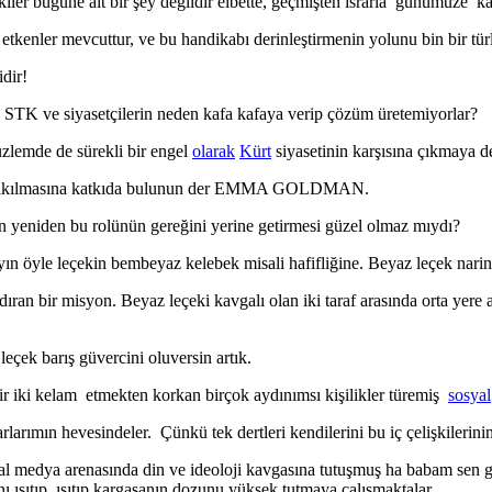
lişkiler bugüne ait bir şey değildir elbette, geçmişten ısrarla günümüze k
ş etkenler mevcuttur, ve bu handikabı derinleştirmenin yolunu bin bir t
dir!
 STK ve siyasetçilerin neden kafa kafaya verip çözüm üretemiyorlar?
üzlemde de sürekli bir engel
olarak
Kürt
siyasetinin karşısına çıkmaya d
ışın yıkılmasına katkıda bulunun der EMMA GOLDMAN.
in yeniden bu rolünün gereğini yerine getirmesi güzel olmaz mıydı?
yın öyle leçekin bembeyaz kelebek misali hafifliğine. Beyaz leçek narin 
ıran bir misyon. Beyaz leçeki kavgalı olan iki taraf arasında orta yere at
eçek barış güvercini oluversin artık.
air iki kelam etmekten korkan birçok aydınımsı kişilikler türemiş
sosyal
arımın hevesindeler. Çünkü tek dertleri kendilerini bu iç çelişkilerinin
al medya arenasında din ve ideoloji kavgasına tutuşmuş ha babam sen ge
 ısıtıp, ısıtıp kargaşanın dozunu yüksek tutmaya çalışmaktalar .