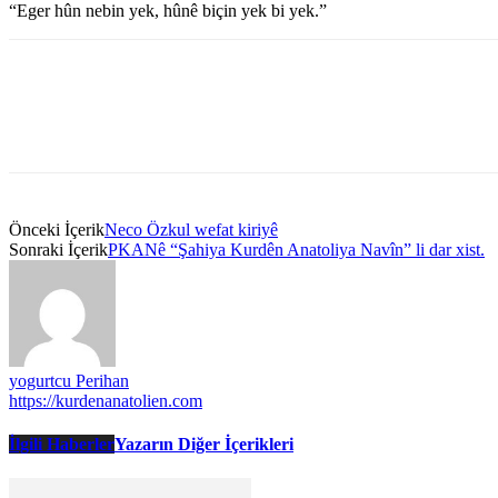
“Eger hûn nebin yek, hûnê biçin yek bi yek.”
Önceki İçerik
Neco Özkul wefat kiriyê
Sonraki İçerik
PKANê “Şahiya Kurdên Anatoliya Navîn” li dar xist.
yogurtcu Perihan
https://kurdenanatolien.com
İlgili Haberler
Yazarın Diğer İçerikleri