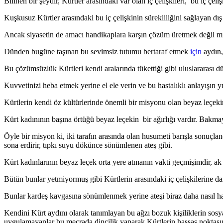
Bilinen bir şeydir, Kürtler arasındaki var olan iç çelişkileri, bu iç çe
Kuşkusuz Kürtler arasındaki bu iç çelişkinin sürekliliğini sağlayan dı
Ancak siyasetin de amacı handikaplara karşın çözüm üretmek değil mi
Dünden bugüne taşınan bu sevimsiz tutumu bertaraf etmek
için
aydın,
Bu çözümsüzlük Kürtleri kendi aralarında tükettiği gibi uluslararası d
Kuvvetinizi heba etmek yerine el ele verin ve bu hastalıklı anlay
Kürtlerin kendi öz kültürlerinde önemli bir misyonu olan beyaz leçek
Kürt kadınının başına örtüğü beyaz leçekin bir ağırlığı vardır. Bakma
Öyle bir misyon ki, iki tarafın arasında olan husumeti barışla sonuçland
sona erdirir, tıpkı suyu dökünce sönümlenen ateş gibi.
Kürt kadınlarının beyaz leçek orta yere atmanın vakti geçmişimdir, ak l
Bütün bunlar yetmiyormuş gibi Kürtlerin arasındaki iç çelişkilerine d
Bunlar kardeş kavgasına sönümlenmek yerine ateşi biraz daha nasıl harl
Kendini Kürt aydını olarak tanımlayan bu ağzı bozuk kişiliklerin sosy
uygulamayanlar bu mecrada dincilik yaparak Kürtlerin hassas noktasını