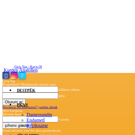
Cuma, Ağustos 7, 2026
Giriş Yap / Kayıt Ol
Kurden Anatolien
Giriş Yap
Hoşgeldiniz! Hesabınızda oturum açın.
kullanıcı adınız
DESTPÊK
Şifre
PKAN
Parolanızı mı unuttunuz? yardım almak
Şifre kurtarma
Damezrandin
Şifrenizi Kurtarın
Endametî
E-posta
Rêzikname
Email adresine yeni bir şifre gönderilecek.