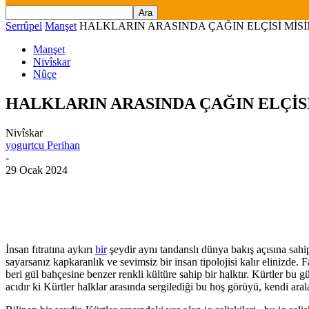
Serrûpel
Manşet
HALKLARIN ARASINDA ÇAĞIN ELÇİSİ MİSİNİZ 
Manşet
Nivîskar
Nûçe
HALKLARIN ARASINDA ÇAĞIN ELÇİSİ Mİ
Nivîskar
yogurtcu Perihan
-
29 Ocak 2024
İnsan fıtratına aykırı
bir
şeydir aynı tandanslı dünya bakış açısına sahi
sayarsanız kapkaranlık ve sevimsiz bir insan tipolojisi kalır elinizde.
beri gül bahçesine benzer renkli kültüre sahip bir halktır. Kürtler bu 
acıdır ki Kürtler halklar arasında sergilediği bu hoş görüyü, kendi aral