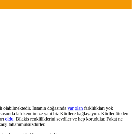
lı olabilmektedir. İnsanın doğasında
var
olan
farklılıkları yok
 hususunda lafı kendimize yani biz Kürtlere bağlayayım. Kürtler öteden
arı
oldu
. Bilakis renkliliklerini sevdiler ve hep korudular. Fakat ne
 karşı tahammülsüzdürler.