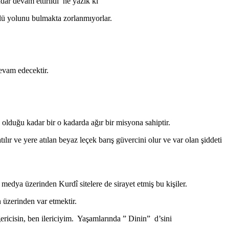
adar devam ettirildi ne yazık ki
ürlü yolunu bulmakta zorlanmıyorlar.
evam edecektir.
olduğu kadar bir o kadarda ağır bir misyona sahiptir.
ılır ve yere atılan beyaz leçek barış güvercini olur ve var olan şiddeti
medya üzerinden Kurdî sitelere de sirayet etmiş bu kişiler.
 üzerinden var etmektir.
ricisin, ben ilericiyim. Yaşamlarında ” Dinin” d’sini