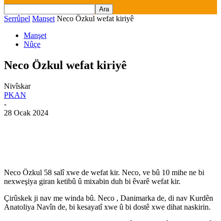
Serrûpel
Manşet
Neco Özkul wefat kiriyê
Manşet
Nûçe
Neco Özkul wefat kiriyê
Nivîskar
PKAN
-
28 Ocak 2024
Neco Özkul 58 salî xwe de wefat kir. Neco, ve bû 10 mihe ne bi
nexweşiya giran ketibû û mixabin duh bi êvarê wefat kir.
Çirûskek ji nav me winda bû. Neco , Danimarka de, di nav Kurdên
Anatoliya Navîn de, bi kesayatî xwe û bi dostê xwe dihat naskirin.