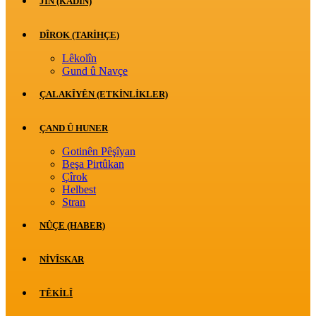
JİN (KADIN)
DÎROK (TARİHÇE)
Lêkolîn
Gund û Navçe
ÇALAKÎYÊN (ETKINLIKLER)
ÇAND Û HUNER
Gotinên Pêşîyan
Beşa Pirtûkan
Çîrok
Helbest
Stran
NÛÇE (HABER)
NIVÎSKAR
TÊKILÎ