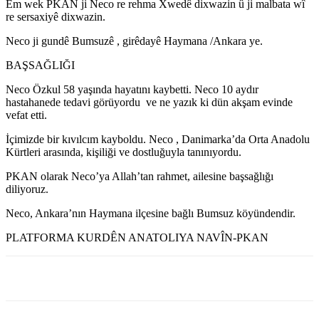
Em wek PKAN ji Neco re rehma Xwedê dixwazin û ji malbata wî
re sersaxiyê dixwazin.
Neco ji gundê Bumsuzê , girêdayê Haymana /Ankara ye.
BAŞSAĞLIĞI
Neco Özkul 58 yaşında hayatını kaybetti. Neco 10 aydır
hastahanede tedavi görüyordu ve ne yazık ki dün akşam evinde
vefat etti.
İçimizde bir kıvılcım kayboldu. Neco , Danimarka’da Orta Anadolu
Kürtleri arasında, kişiliği ve dostluğuyla tanınıyordu.
PKAN olarak Neco’ya Allah’tan rahmet, ailesine başsağlığı
diliyoruz.
Neco, Ankara’nın Haymana ilçesine bağlı Bumsuz köyündendir.
PLATFORMA KURDÊN ANATOLIYA NAVÎN-PKAN