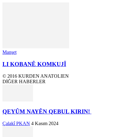
Manşet
LI KOBANÊ KOMKUJÎ
© 2016 KURDEN ANATOLIEN
DİĞER HABERLER
QEYÛM NAYÊN QEBUL KIRIN!
Çalakî PKAN
4 Kasım 2024