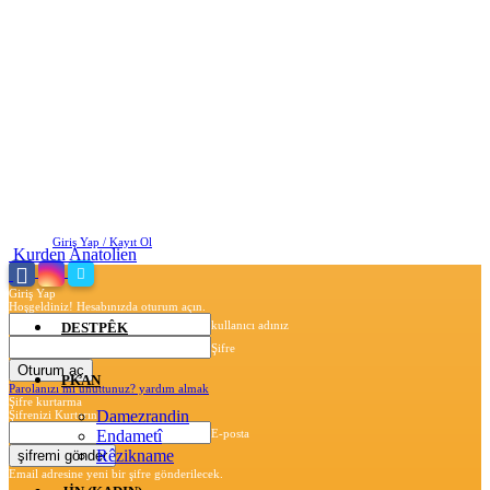
Cumartesi, Ağustos 8, 2026
Giriş Yap / Kayıt Ol
Kurden Anatolien
Giriş Yap
Hoşgeldiniz! Hesabınızda oturum açın.
kullanıcı adınız
DESTPÊK
Şifre
PKAN
Parolanızı mı unuttunuz? yardım almak
Şifre kurtarma
Damezrandin
Şifrenizi Kurtarın
Endametî
E-posta
Rêzikname
Email adresine yeni bir şifre gönderilecek.