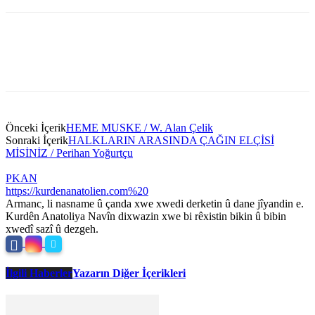
Önceki İçerik
HEME MUSKE / W. Alan Çelik
Sonraki İçerik
HALKLARIN ARASINDA ÇAĞIN ELÇİSİ
MİSİNİZ / Perihan Yoğurtçu
PKAN
https://kurdenanatolien.com%20
Armanc, li nasname û çanda xwe xwedi derketin û dane jîyandin e.
Kurdên Anatoliya Navîn dixwazin xwe bi rêxistin bikin û bibin
xwedî sazî û dezgeh.
İlgili Haberler
Yazarın Diğer İçerikleri