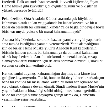
isterlerdi. Halk arasında bazı cesaretli, kuvvetli kişilere de, “aynı
Heme Muske gibi kuvvetli” gibi övgüler düzülür ve o kişiler en
yüksek derecede övülürdü!
Peki, özellikle Orta Anadolu Kürtleri arasında çok büyük bir
kahraman olarak anılan ve giyabında bu kadar kuvvetli ve bir o
kadar da cesaretli bu kahraman kimdi? Ya da başka bir deyişle böyle
birisi var mıydı, yoksa o bir masal kahramanı mıydı?
Ara sıra büyüklerimize sorardık, bazıları yanıt verir gibi yaparlardı
ama tam da istediğimiz yanıtını veremezlerdi. Yanıt alamadığımız
için de bizler; Heme Muske’yi Orta Anadolu Kürt kabilelerinin
birisinin içinden çıkmış bir kahraman ya da bir masal kahramanı
olarak hayal ederdik. Ama bu tür konulara meraklılar da, cevap
alamayacaklarını bildikleri için de artık soramaz olmuştu. Çünkü bu
sorunun cevabı tam verilmiyordu.
Herkes ismini duymuş, kahramanlığını duymuş ama kimse taşı
gediğine koyamıyordu. Taa ki, bundan iki-üç yıl önce bir arkadaşım
bana bu konuda bir mesaj atana kadar, bu konu hep içimizde bir
soru olarak kalmaya devam etmişti. Şimdi madem Heme Muske’nin
yaşamı hakkında biraz bilgi sahibi olduğumuza kanaat getirdik, o
halde bu konuyu sizinle paylaşma gereği olarak da, Heme’nin
yaşam hikayesine geçebiliriz.