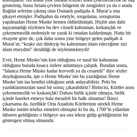
göstermiş, bunu fırsata çeviren bölgenin de zenginleri ya da o arada
Bağdat seferine çıkmış olan Osmanlı padişahı 4. Murat’a onu
şikayet etmişler. Padişahın da emriyle, sorgulama, soruşturma
yapılmadan Heme Muske hemen öldürülmüştü. Hiçbir atın dahi
taşıyamadığı söylenen bu dev cüsseli kahraman, kıskançlık ve
çekememezlik nedeniyle ne yazık ki ortadan kaldırılmıştı. Hatta bir
rivayete göre de, çok daha sonra yine bölgeye gelen padişah 4.
Murat’ın; “keşke sizi dinleyip bu kahramanı idam edeceğime sizi
idam etseydim” denildiği de söylenmekteydi!
Evet, Heme Muske’nin kim olduğunu ve nasıl bir kahraman
olduğunu burada kısaca sizlere anlatmaya çalıştık. Bundan sonra,
“falanca Heme Muske kadar kuvvetli ya da cesaretli” diye sözler
duyduğunuzda, işte o Heme Muske’nin bu yazdığımız Heme
Muske’nin taa kendisi olduğunu artık anlayabiliriz. Peki bu
yazdıklarımızdan nasıl bir sonuç çıkarabiliriz? Birincisi, Kürtler arası
çekememezlik ve kıskançlık! Dahası birlik içinde olmaya, birlik
içinde hareket etmeye hala mesafeli bir halk olmamız! İkinci
çıkarsama da, özellikle Orta Anadolu Kürtlerinin sürekli Heme
Muske ismini telafuz etmeleri olmuştur ki bu da, 1700’lü yıllardan
itibaren geldiğimiz o bölgeye ara sıra tekrar gidip geldiğimizin bir
göstergesi olmuş olmasıdır.