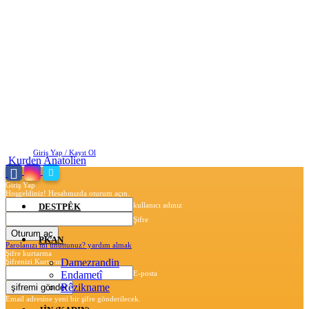
Cuma, Ağustos 7, 2026
Giriş Yap / Kayıt Ol
Kurden Anatolien
Giriş Yap
Hoşgeldiniz! Hesabınızda oturum açın.
kullanıcı adınız
DESTPÊK
Şifre
PKAN
Parolanızı mı unuttunuz? yardım almak
Şifre kurtarma
Damezrandin
Şifrenizi Kurtarın
Endametî
E-posta
Rêzikname
Email adresine yeni bir şifre gönderilecek.