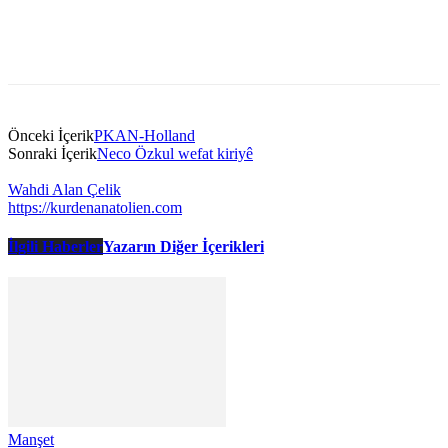
Önceki İçerik
PKAN-Holland
Sonraki İçerik
Neco Özkul wefat kiriyê
Wahdi Alan Çelik
https://kurdenanatolien.com
İlgili Haberler
Yazarın Diğer İçerikleri
Manşet