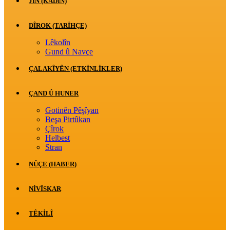
JİN (KADIN)
DÎROK (TARİHÇE)
Lêkolîn
Gund û Navçe
ÇALAKÎYÊN (ETKINLIKLER)
ÇAND Û HUNER
Gotinên Pêşîyan
Beşa Pirtûkan
Çîrok
Helbest
Stran
NÛÇE (HABER)
NIVÎSKAR
TÊKILÎ