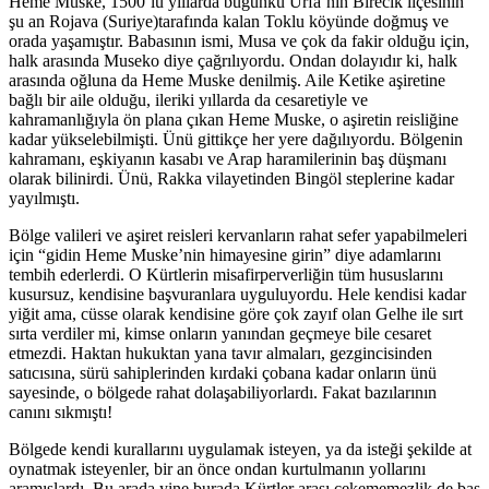
Heme Muske, 1500’lü yıllarda bugünkü Urfa’nın Birecik ilçesinin
şu an Rojava (Suriye)tarafında kalan Toklu köyünde doğmuş ve
orada yaşamıştır. Babasının ismi, Musa ve çok da fakir olduğu için,
halk arasında Museko diye çağrılıyordu. Ondan dolayıdır ki, halk
arasında oğluna da Heme Muske denilmiş. Aile Ketike aşiretine
bağlı bir aile olduğu, ileriki yıllarda da cesaretiyle ve
kahramanlığıyla ön plana çıkan Heme Muske, o aşiretin reisliğine
kadar yükselebilmişti. Ünü gittikçe her yere dağılıyordu. Bölgenin
kahramanı, eşkiyanın kasabı ve Arap haramilerinin baş düşmanı
olarak bilinirdi. Ünü, Rakka vilayetinden Bingöl steplerine kadar
yayılmıştı.
Bölge valileri ve aşiret reisleri kervanların rahat sefer yapabilmeleri
için “gidin Heme Muske’nin himayesine girin” diye adamlarını
tembih ederlerdi. O Kürtlerin misafirperverliğin tüm hususlarını
kusursuz, kendisine başvuranlara uyguluyordu. Hele kendisi kadar
yiğit ama, cüsse olarak kendisine göre çok zayıf olan Gelhe ile sırt
sırta verdiler mi, kimse onların yanından geçmeye bile cesaret
etmezdi. Haktan hukuktan yana tavır almaları, gezgincisinden
satıcısına, sürü sahiplerinden kırdaki çobana kadar onların ünü
sayesinde, o bölgede rahat dolaşabiliyorlardı. Fakat bazılarının
canını sıkmıştı!
Bölgede kendi kurallarını uygulamak isteyen, ya da isteği şekilde at
oynatmak isteyenler, bir an önce ondan kurtulmanın yollarını
aramışlardı. Bu arada yine burada Kürtler arası çekememezlik de baş