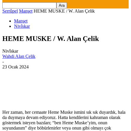
Serrûpel
Manşet
HEME MUSKE / W. Alan Çelik
Manşet
Nivîskar
HEME MUSKE / W. Alan Çelik
Nivîskar
Wahdi Alan Çelik
-
23 Ocak 2024
Her zaman, her cemaate Heme Muske ismini sık sık duyardık, hala
da duymaya devam ediyoruz. Hatta kendilerini kahraman olarak
göstermek isteyen bazıları; “ben Heme Muske’yim, onun
soyundanım” diye böbürlenirler veya onun gibi olmayı çok