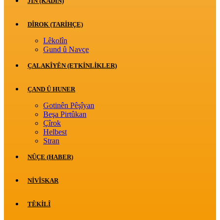
JİN (KADIN)
DÎROK (TARİHÇE)
Lêkolîn
Gund û Navçe
ÇALAKÎYÊN (ETKINLIKLER)
ÇAND Û HUNER
Gotinên Pêşîyan
Beşa Pirtûkan
Çîrok
Helbest
Stran
NÛÇE (HABER)
NIVÎSKAR
TÊKILÎ