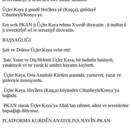
Ûçler Kaya ji gundê Hecîlera yê (Kuşça), girêdayê
Cihanbeyli/Konya ye.
Em wek PKAN ji Ûçler Kaya rehma Xwedê dixwazin , ji malbat û
ji xwezkirîyê wî re sersaxiyê dixwazin.
BAŞSAĞLIĞI
Şair ve Doktor Üçler Kaya vefat etti!
Şair, Yazar ve Diş Hekimi Üçler Kaya, bir haftadır hastaydı,
yataktaydı ve ne yazık ki aniden hayatını kaybetti.
Üçler Kaya, Orta Anadolu Kürtleri arasında, yurtsever, yazar ve
şiirleriyle tanınıyordu.
Üçler Kaya, Hecîlera (Kuşça) köyünden Cihanbeyli/Konya’ya
bağlıdır.
PKAN olarak Üçler Kaya’ya Allah’tan rahmet, ailesi ve sevenlerine
başsağlığı diliyoruz.
PLATFORMA KURDÊN ANATOLIYA NAVÎN-PKAN