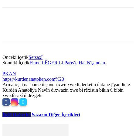
Önceki İçerik
Sersaxî
Sonraki İçerik
Filme LÊGER Li Parîs’ê Hat Nîşandan
PKAN
https://kurdenanatolien.com%20
Armanc, li nasname û çanda xwe xwedi derketin û dane jîyandin e.
Kurdên Anatoliya Navîn dixwazin xwe bi rêxistin bikin û bibin
xwedî sazî û dezgeh.
İlgili Haberler
Yazarın Diğer İçerikleri