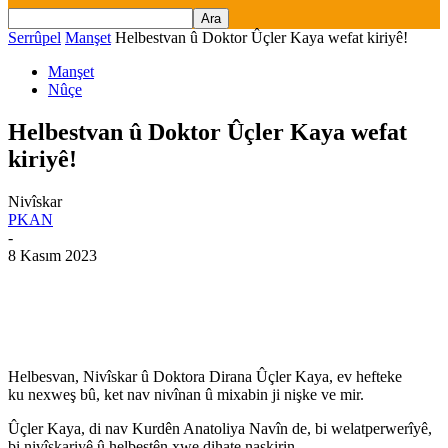
Serrûpel
Manşet
Helbestvan û Doktor Ûçler Kaya wefat kiriyê!
Manşet
Nûçe
Helbestvan û Doktor Ûçler Kaya wefat
kiriyê!
Nivîskar
PKAN
-
8 Kasım 2023
Helbesvan, Nivîskar û Doktora Dirana Ûçler Kaya, ev hefteke
ku nexweş bû, ket nav nivînan û mixabin ji nişke ve mir.
Ûçler Kaya, di nav Kurdên Anatoliya Navîn de, bi welatperwerîyê,
bi nivîskariyê û helbestên xwe dihate naskirin.