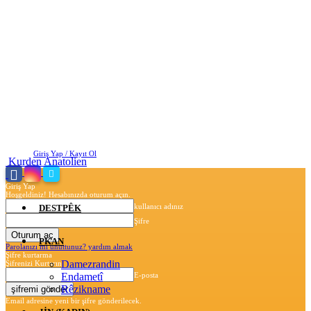
Pazartesi, Ağustos 10, 2026
Giriş Yap / Kayıt Ol
Kurden Anatolien
Giriş Yap
Hoşgeldiniz! Hesabınızda oturum açın.
kullanıcı adınız
DESTPÊK
Şifre
PKAN
Parolanızı mı unuttunuz? yardım almak
Şifre kurtarma
Damezrandin
Şifrenizi Kurtarın
Endametî
E-posta
Rêzikname
Email adresine yeni bir şifre gönderilecek.