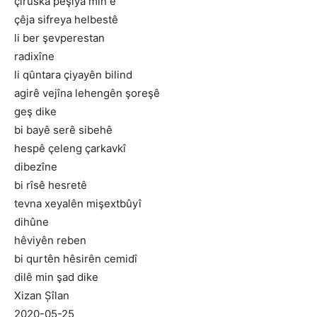
çirûska pêşiya min e
çêja sifreya helbestê
li ber şevperestan
radixîne
li qûntara çiyayên bilind
agirê vejîna lehengên şoreşê
geş dike
bi bayê serê sibehê
hespê çeleng çarkavkî
dibezîne
bi rîsê hesretê
tevna xeyalên mişextbûyî
dihûne
hêviyên reben
bi qurtên hêsirên cemidî
dilê min şad dike
Xizan Șîlan
2020-05-25