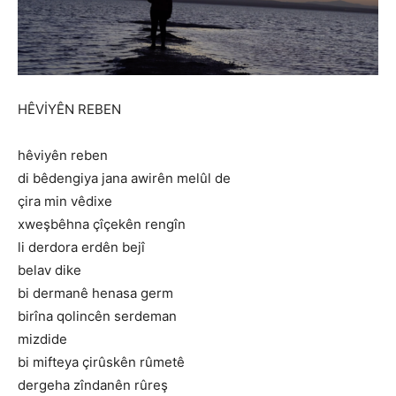
HÊVİYÊN REBEN
hêviyên reben
di bêdengiya jana awirên melûl de
çira min vêdixe
xweşbêhna çîçekên rengîn
li derdora erdên bejî
belav dike
bi dermanê henasa germ
birîna qolincên serdeman
mizdide
bi mifteya çirûskên rûmetê
dergeha zîndanên rûreş