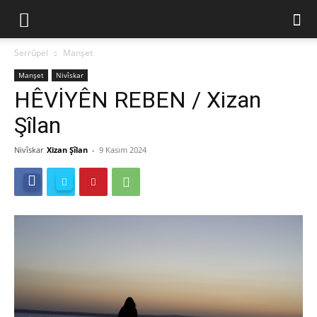
Serrûpel
Manşet
Manşet
Nivîskar
HÊVİYÊN REBEN / Xizan
Şîlan
Nivîskar
Xizan Şîlan
-
9 Kasım 2024