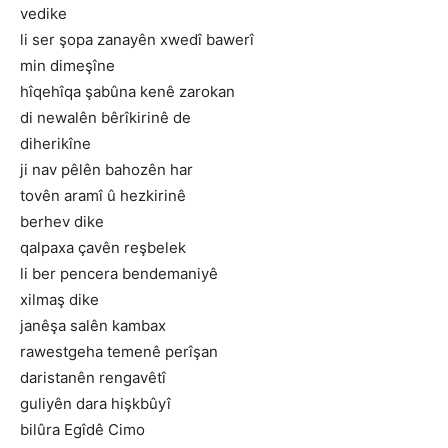
vedike
li ser şopa zanayên xwedî bawerî
min dimeşîne
hîqehîqa şabûna kenê zarokan
di newalên bêrîkirinê de
diherikîne
ji nav pêlên bahozên har
tovên aramî û hezkirinê
berhev dike
qalpaxa çavên reşbelek
li ber pencera bendemaniyê
xilmaş dike
janêşa salên kambax
rawestgeha temenê perîşan
daristanên rengavêtî
guliyên dara hişkbûyî
bilûra Egîdê Cimo