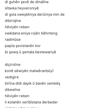
di guhên şevê de dinalîne
sîtavka heyveroniyê
di gola xweşbîniya derûniya min de
dibiriqîne
hêviyên reben
xwêdana eniya rojên bêhnteng
radimûse
paşila şevistanên kor
bi şewq û şemala bextewariyê
diçirisîne
konê sêwiyên malwêranbûyî
vedigire
birîna dilê dayik û bavên xemkêş
dikewîne
hêviyên reben
li kolanên xerîbîstana derbeder