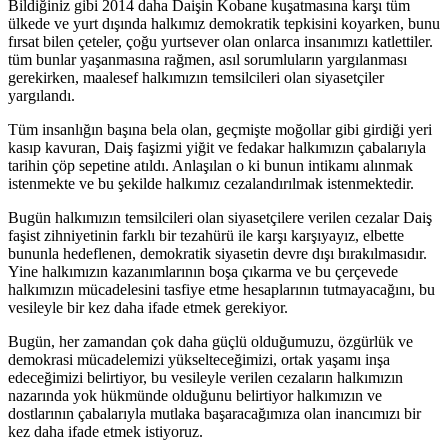
Bildiğiniz gibi 2014 daha Daişin Kobane kuşatmasına karşı tüm
ülkede ve yurt dışında halkımız demokratik tepkisini koyarken, bunu
fırsat bilen çeteler, çoğu yurtsever olan onlarca insanımızı katlettiler.
tüm bunlar yaşanmasına rağmen, asıl sorumluların yargılanması
gerekirken, maalesef halkımızın temsilcileri olan siyasetçiler
yargılandı.
Tüm insanlığın başına bela olan, geçmişte moğollar gibi girdiği yeri
kasıp kavuran, Daiş faşizmi yiğit ve fedakar halkımızın çabalarıyla
tarihin çöp sepetine atıldı. Anlaşılan o ki bunun intikamı alınmak
istenmekte ve bu şekilde halkımız cezalandırılmak istenmektedir.
Bugün halkımızın temsilcileri olan siyasetçilere verilen cezalar Daiş
faşist zihniyetinin farklı bir tezahürü ile karşı karşıyayız, elbette
bununla hedeflenen, demokratik siyasetin devre dışı bırakılmasıdır.
Yine halkımızın kazanımlarının boşa çıkarma ve bu çerçevede
halkımızın mücadelesini tasfiye etme hesaplarının tutmayacağını, bu
vesileyle bir kez daha ifade etmek gerekiyor.
Bugün, her zamandan çok daha güçlü olduğumuzu, özgürlük ve
demokrasi mücadelemizi yükselteceğimizi, ortak yaşamı inşa
edeceğimizi belirtiyor, bu vesileyle verilen cezaların halkımızın
nazarında yok hükmünde olduğunu belirtiyor halkımızın ve
dostlarının çabalarıyla mutlaka başaracağımıza olan inancımızı bir
kez daha ifade etmek istiyoruz.