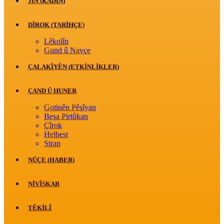
JİN (KADIN)
DÎROK (TARİHÇE)
Lêkolîn
Gund û Navçe
ÇALAKÎYÊN (ETKINLIKLER)
ÇAND Û HUNER
Gotinên Pêşîyan
Beşa Pirtûkan
Çîrok
Helbest
Stran
NÛÇE (HABER)
NIVÎSKAR
TÊKILÎ