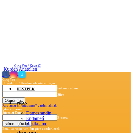
Cuma, Ağustos 7, 2026
Giriş Yap / Kayıt Ol
Kurden Anatolien
Giriş Yap
Hoşgeldiniz! Hesabınızda oturum açın.
kullanıcı adınız
DESTPÊK
Şifre
PKAN
Parolanızı mı unuttunuz? yardım almak
Şifre kurtarma
Damezrandin
Şifrenizi Kurtarın
Endametî
E-posta
Rêzikname
Email adresine yeni bir şifre gönderilecek.