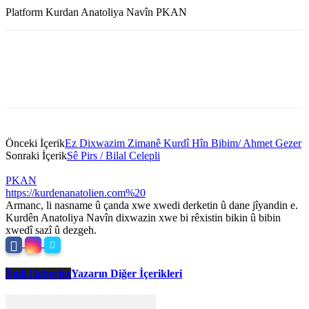
Platform Kurdan Anatoliya Navîn PKAN
Önceki İçerik
Ez Dixwazim Zimanê Kurdî Hîn Bibim/ Ahmet Gezer
Sonraki İçerik
Sê Pirs / Bilal Celepli
PKAN
https://kurdenanatolien.com%20
Armanc, li nasname û çanda xwe xwedi derketin û dane jîyandin e.
Kurdên Anatoliya Navîn dixwazin xwe bi rêxistin bikin û bibin
xwedî sazî û dezgeh.
İlgili Haberler
Yazarın Diğer İçerikleri