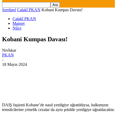
Serrûpel
Çalakî PKAN
Kobani Kumpas Davası!
Çalakî PKAN
Manşet
Nûçe
Kobani Kumpas Davası!
Nivîskar
PKAN
-
18 Mayıs 2024
DAIŞ faşizmi Kobane’de nasıl yenilgiye uğratıldıysa, halkımızın
temsilcilerine yönelik cezalar da aynı şekilde yenilgiye uğratılacaktır.