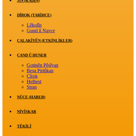
JİN (KADIN)
DÎROK (TARİHÇE)
Lêkolîn
Gund û Navçe
ÇALAKÎYÊN (ETKINLIKLER)
ÇAND Û HUNER
Gotinên Pêşîyan
Beşa Pirtûkan
Çîrok
Helbest
Stran
NÛÇE (HABER)
NIVÎSKAR
TÊKILÎ