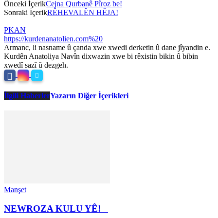
Önceki İçerik
Cejna Qurbanê Pîroz be!
Sonraki İçerik
RÊHEVALÊN HÊJA!
PKAN
https://kurdenanatolien.com%20
Armanc, li nasname û çanda xwe xwedi derketin û dane jîyandin e.
Kurdên Anatoliya Navîn dixwazin xwe bi rêxistin bikin û bibin
xwedî sazî û dezgeh.
İlgili Haberler
Yazarın Diğer İçerikleri
Manşet
NEWROZA KULU YÊ!