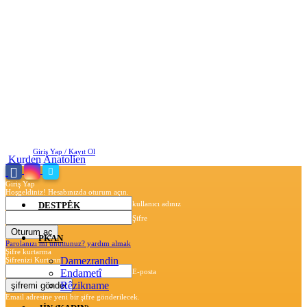
Cumartesi, Ağustos 8, 2026
Giriş Yap / Kayıt Ol
Kurden Anatolien
Giriş Yap
Hoşgeldiniz! Hesabınızda oturum açın.
kullanıcı adınız
DESTPÊK
Şifre
PKAN
Parolanızı mı unuttunuz? yardım almak
Şifre kurtarma
Damezrandin
Şifrenizi Kurtarın
Endametî
E-posta
Rêzikname
Email adresine yeni bir şifre gönderilecek.