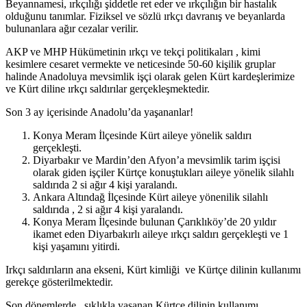
Beyannamesi, ırkçılığı şiddetle ret eder ve ırkçılığın bir hastalık
olduğunu tanımlar. Fiziksel ve sözlü ırkçı davranış ve beyanlarda
bulunanlara ağır cezalar verilir.
AKP ve MHP Hükümetinin ırkçı ve tekçi politikaları , kimi
kesimlere cesaret vermekte ve neticesinde 50-60 kişilik gruplar
halinde Anadoluya mevsimlik işçi olarak gelen Kürt kardeşlerimize
ve Kürt diline ırkçı saldırılar gerçekleşmektedir.
Son 3 ay içerisinde Anadolu’da yaşananlar!
Konya Meram İlçesinde Kürt aileye yönelik saldırı
gerçekleşti.
Diyarbakır ve Mardin’den Afyon’a mevsimlik tarim işçisi
olarak giden işçiler Kürtçe konuştukları aileye yönelik silahlı
saldırıda 2 si ağır 4 kişi yaralandı.
Ankara Altındağ İlçesinde Kürt aileye yönenilik silahlı
saldırıda , 2 si ağır 4 kişi yaralandı.
Konya Meram İlçesinde bulunan Çarıklıköy’de 20 yıldır
ikamet eden Diyarbakırlı aileye ırkçı saldırı gerçekleşti ve 1
kişi yaşamını yitirdi.
Irkçı saldırıların ana ekseni, Kürt kimliği ve Kürtçe dilinin kullanımı
gerekçe gösterilmektedir.
Son dönemlerde , sıklıkla yaşanan Kürtçe dilinin kullanımı