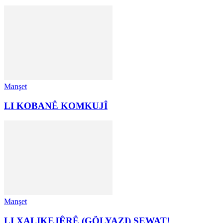
Manşet
LI KOBANÊ KOMKUJÎ
Manşet
LI XALIKEJÊRÊ (GÖLYAZI) ŞEWAT!