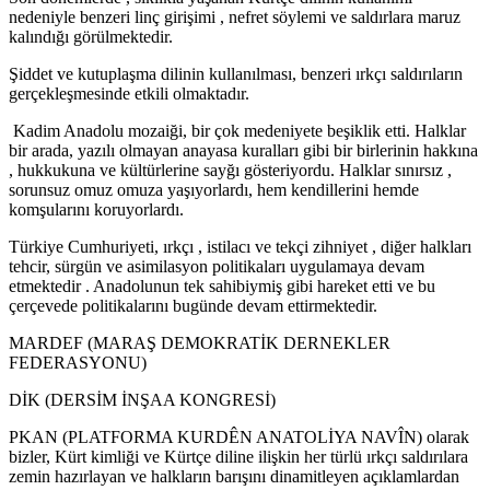
nedeniyle benzeri linç girişimi , nefret söylemi ve saldırlara maruz
kalındığı görülmektedir.
Şiddet ve kutuplaşma dilinin kullanılması, benzeri ırkçı saldırıların
gerçekleşmesinde etkili olmaktadır.
Kadim Anadolu mozaiği, bir çok medeniyete beşiklik etti. Halklar
bir arada, yazılı olmayan anayasa kuralları gibi bir birlerinin hakkına
, hukkukuna ve kültürlerine sayğı gösteriyordu. Halklar sınırsız ,
sorunsuz omuz omuza yaşıyorlardı, hem kendillerini hemde
komşularını koruyorlardı.
Türkiye Cumhuriyeti, ırkçı , istilacı ve tekçi zihniyet , diğer halkları
tehcir, sürgün ve asimilasyon politikaları uygulamaya devam
etmektedir . Anadolunun tek sahibiymiş gibi hareket etti ve bu
çerçevede politikalarını bugünde devam ettirmektedir.
MARDEF (MARAŞ DEMOKRATİK DERNEKLER
FEDERASYONU)
DİK (DERSİM İNŞAA KONGRESİ)
PKAN (PLATFORMA KURDÊN ANATOLİYA NAVÎN) olarak
bizler, Kürt kimliği ve Kürtçe diline ilişkin her türlü ırkçı saldırılara
zemin hazırlayan ve halkların barışını dinamitleyen açıklamlardan