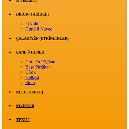
JİN (KADIN)
DÎROK (TARİHÇE)
Lêkolîn
Gund û Navçe
ÇALAKÎYÊN (ETKINLIKLER)
ÇAND Û HUNER
Gotinên Pêşîyan
Beşa Pirtûkan
Çîrok
Helbest
Stran
NÛÇE (HABER)
NIVÎSKAR
TÊKILÎ