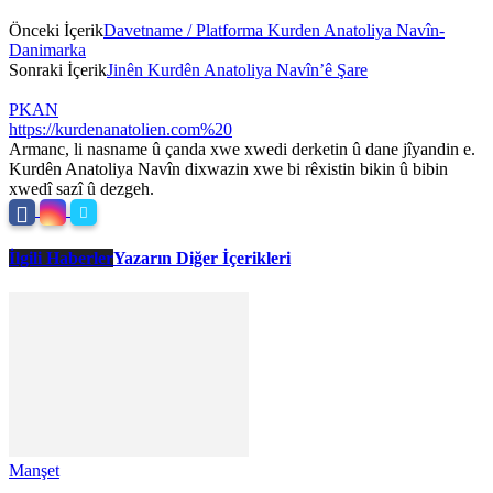
Önceki İçerik
Davetname / Platforma Kurden Anatoliya Navîn-
Danimarka
Sonraki İçerik
Jinên Kurdên Anatoliya Navîn’ê Şare
PKAN
https://kurdenanatolien.com%20
Armanc, li nasname û çanda xwe xwedi derketin û dane jîyandin e.
Kurdên Anatoliya Navîn dixwazin xwe bi rêxistin bikin û bibin
xwedî sazî û dezgeh.
İlgili Haberler
Yazarın Diğer İçerikleri
Manşet