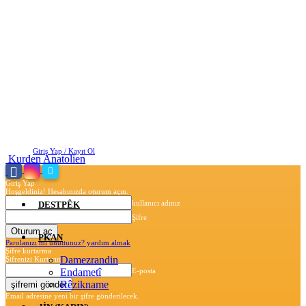
Cumartesi, Ağustos 8, 2026
Giriş Yap / Kayıt Ol
Kurden Anatolien
Giriş Yap
Hoşgeldiniz! Hesabınızda oturum açın.
kullanıcı adınız
DESTPÊK
Şifre
PKAN
Parolanızı mı unuttunuz? yardım almak
Şifre kurtarma
Damezrandin
Şifrenizi Kurtarın
Endametî
E-posta
Rêzikname
Email adresine yeni bir şifre gönderilecek.