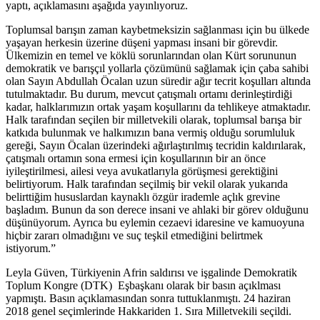
yaptı, açıklamasını aşağıda yayınlıyoruz.
Toplumsal barışın zaman kaybetmeksizin sağlanması için bu ülkede
yaşayan herkesin üzerine düşeni yapması insani bir görevdir.
Ülkemizin en temel ve köklü sorunlarından olan Kürt sorununun
demokratik ve barışçıl yollarla çözümünü sağlamak için çaba sahibi
olan Sayın Abdullah Öcalan uzun süredir ağır tecrit koşulları altında
tutulmaktadır. Bu durum, mevcut çatışmalı ortamı derinleştirdiği
kadar, halklarımızın ortak yaşam koşullarını da tehlikeye atmaktadır.
Halk tarafından seçilen bir milletvekili olarak, toplumsal barışa bir
katkıda bulunmak ve halkımızın bana vermiş olduğu sorumluluk
gereği, Sayın Öcalan üzerindeki ağırlaştırılmış tecridin kaldırılarak,
çatışmalı ortamın sona ermesi için koşullarının bir an önce
iyileştirilmesi, ailesi veya avukatlarıyla görüşmesi gerektiğini
belirtiyorum. Halk tarafından seçilmiş bir vekil olarak yukarıda
belirttiğim hususlardan kaynaklı özgür irademle açlık grevine
başladım. Bunun da son derece insani ve ahlaki bir görev olduğunu
düşünüyorum. Ayrıca bu eylemin cezaevi idaresine ve kamuoyuna
hiçbir zararı olmadığını ve suç teşkil etmediğini belirtmek
istiyorum.”
Leyla Güven, Türkiyenin Afrin saldırısı ve işgalinde Demokratik
Toplum Kongre (DTK) Eşbaşkanı olarak bir basın açıklması
yapmıştı. Basın açıklamasından sonra tuttuklanmıştı. 24 haziran
2018 genel seçimlerinde Hakkariden 1. Sıra Milletvekili seçildi.