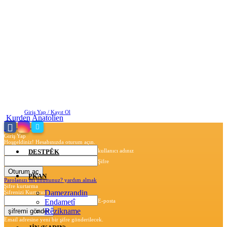
Cumartesi, Ağustos 8, 2026
Giriş Yap / Kayıt Ol
Kurden Anatolien
Giriş Yap
Hoşgeldiniz! Hesabınızda oturum açın.
kullanıcı adınız
DESTPÊK
Şifre
PKAN
Parolanızı mı unuttunuz? yardım almak
Şifre kurtarma
Damezrandin
Şifrenizi Kurtarın
Endametî
E-posta
Rêzikname
Email adresine yeni bir şifre gönderilecek.