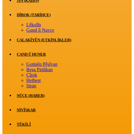
JİN (KADIN)
DÎROK (TARİHÇE)
Lêkolîn
Gund û Navçe
ÇALAKÎYÊN (ETKINLIKLER)
ÇAND Û HUNER
Gotinên Pêşîyan
Beşa Pirtûkan
Çîrok
Helbest
Stran
NÛÇE (HABER)
NIVÎSKAR
TÊKILÎ