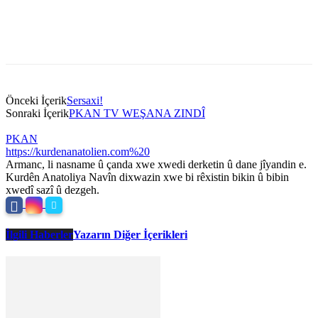
Önceki İçerik
Sersaxi!
Sonraki İçerik
PKAN TV WEŞANA ZINDÎ
PKAN
https://kurdenanatolien.com%20
Armanc, li nasname û çanda xwe xwedi derketin û dane jîyandin e.
Kurdên Anatoliya Navîn dixwazin xwe bi rêxistin bikin û bibin
xwedî sazî û dezgeh.
İlgili Haberler
Yazarın Diğer İçerikleri