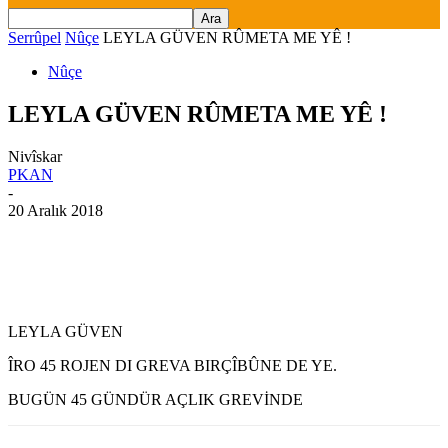
Serrûpel
Nûçe
LEYLA GÜVEN RÛMETA ME YÊ !
Nûçe
LEYLA GÜVEN RÛMETA ME YÊ !
Nivîskar
PKAN
-
20 Aralık 2018
LEYLA GÜVEN
ÎRO 45 ROJEN DI GREVA BIRÇÎBÛNE DE YE.
BUGÜN 45 GÜNDÜR AÇLIK GREVİNDE