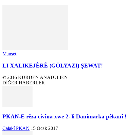
Manşet
LI XALIKEJÊRÊ (GÖLYAZI) ŞEWAT!
© 2016 KURDEN ANATOLIEN
DİĞER HABERLER
PKAN-E rêza civîna xwe 2. li Danimarka pêkanî !
Çalakî PKAN
15 Ocak 2017