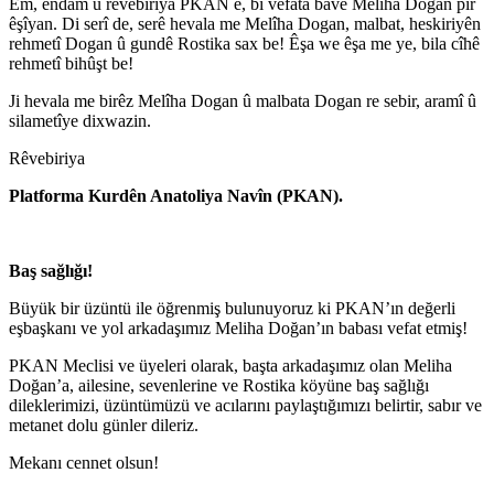
Em, endam û rêvebiriya PKAN e, bi vefata bavê Meliha Dogan pir
êşîyan. Di serî de, serê hevala me Melîha Dogan, malbat, heskiriyên
rehmetî Dogan û gundê Rostika sax be! Êşa we êşa me ye, bila cîhê
rehmetî bihûşt be!
Ji hevala me birêz Melîha Dogan û malbata Dogan re sebir, aramî û
silametîye dixwazin.
Rêvebiriya
Platforma Kurdên Anatoliya Navîn (PKAN).
Baş sağlığı!
B
üyük bir üzüntü ile öğrenmiş bulunuyoruz ki
PKAN’ın değerli
eşbaşkanı ve yol arkadaşımız Meliha Doğan’ın babası vefat etmiş!
PKAN Meclisi ve üyeleri olarak, başta arkadaşımız olan Meliha
Doğan’a, ailesine, sevenlerine ve Rostika köyüne baş sağlığı
dileklerimizi, üzüntümüzü ve acılarını paylaştığımızı belirtir, sabır ve
metanet dolu günler dileriz.
Mekanı cennet olsun!