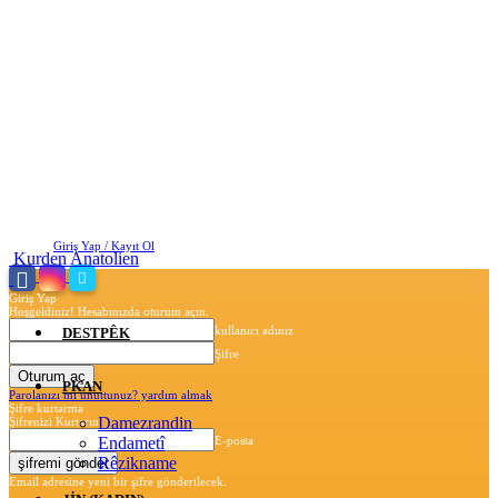
Perşembe, Ağustos 6, 2026
Giriş Yap / Kayıt Ol
Kurden Anatolien
Giriş Yap
Hoşgeldiniz! Hesabınızda oturum açın.
kullanıcı adınız
DESTPÊK
Şifre
PKAN
Parolanızı mı unuttunuz? yardım almak
Şifre kurtarma
Damezrandin
Şifrenizi Kurtarın
Endametî
E-posta
Rêzikname
Email adresine yeni bir şifre gönderilecek.