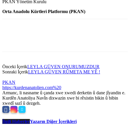
PKAN Yönetim Kurulu
Orta Anadolu Kürtleri Platformu (PKAN)
Önceki İçerik
LEYLA GÜVEN ONURUMUZDUR
Sonraki İçerik
LEYLA GÜVEN RÛMETA ME YÊ !
PKAN
https://kurdenanatolien.com%20
Armanc, li nasname û çanda xwe xwedi derketin û dane jîyandin e.
Kurdên Anatoliya Navîn dixwazin xwe bi rêxistin bikin û bibin
xwedî sazî û dezgeh.
İlgili Haberler
Yazarın Diğer İçerikleri