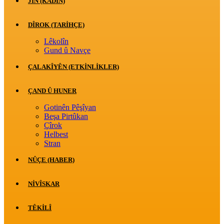
JİN (KADIN)
DÎROK (TARİHÇE)
Lêkolîn
Gund û Navçe
ÇALAKÎYÊN (ETKINLIKLER)
ÇAND Û HUNER
Gotinên Pêşîyan
Beşa Pirtûkan
Çîrok
Helbest
Stran
NÛÇE (HABER)
NIVÎSKAR
TÊKILÎ