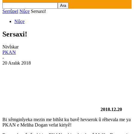
Serrûpel
Nûçe
Sersaxi!
Nûçe
Sersaxi!
Nivîskar
PKAN
-
20 Aralık 2018
2018.12.20
Bi xêmginîyeka mezin me bihîst ku bavê hevserok û rêhevala me ya
PKAN e Meliha Dogan vefat kiriyê!