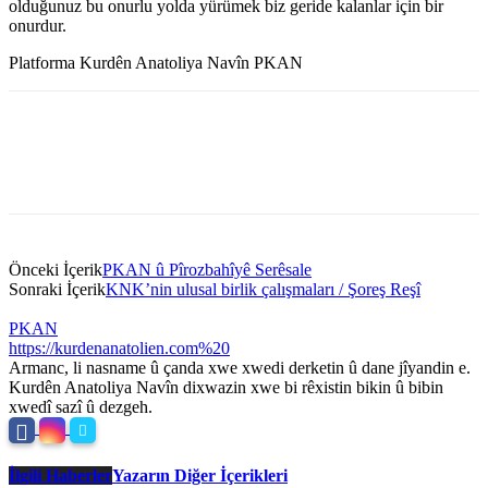
olduğunuz bu onurlu yolda yürümek biz geride kalanlar için bir
onurdur.
Platforma Kurdên Anatoliya Navîn PKAN
Önceki İçerik
PKAN û Pîrozbahîyê Serêsale
Sonraki İçerik
KNK’nin ulusal birlik çalışmaları / Şoreş Reşî
PKAN
https://kurdenanatolien.com%20
Armanc, li nasname û çanda xwe xwedi derketin û dane jîyandin e.
Kurdên Anatoliya Navîn dixwazin xwe bi rêxistin bikin û bibin
xwedî sazî û dezgeh.
İlgili Haberler
Yazarın Diğer İçerikleri