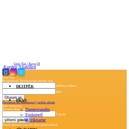
Cuma, Ağustos 7, 2026
Giriş Yap / Kayıt Ol
Kurden Anatolien
Giriş Yap
Hoşgeldiniz! Hesabınızda oturum açın.
kullanıcı adınız
DESTPÊK
Şifre
PKAN
Parolanızı mı unuttunuz? yardım almak
Şifre kurtarma
Damezrandin
Şifrenizi Kurtarın
Endametî
E-posta
Rêzikname
Email adresine yeni bir şifre gönderilecek.