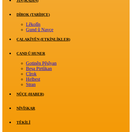
JİN (KADIN)
DÎROK (TARİHÇE)
Lêkolîn
Gund û Navçe
ÇALAKÎYÊN (ETKINLIKLER)
ÇAND Û HUNER
Gotinên Pêşîyan
Beşa Pirtûkan
Çîrok
Helbest
Stran
NÛÇE (HABER)
NIVÎSKAR
TÊKILÎ