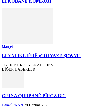
LI KOBANÊ KOMKUJÎ
Manşet
LI XALIKEJÊRÊ (GÖLYAZI) ŞEWAT!
© 2016 KURDEN ANATOLIEN
DİĞER HABERLER
CEJNA QURBANÊ PÎROZ BE!
Çalakî PKAN
28 Haziran 2023