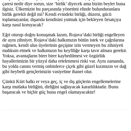
çaresi nedir diye sorun, size ‘birlik’ diyecek ama bizim beyler buna
ilgisiz. Ülkemizin bu parçasında yönetimi elinde bulunduranlara
birlik gerekli değil mi? Kendi evindeki birliği, düzeni, gücü
toplamayanlar, dışarıda kendisini yutmak için bekleyen fırsatçıya
karşı nasıl koruyacak?
Eğri oturup doğru konuşmak lazım, Rojava’daki birliği engelleyen
de aynı zihniyet. Rojava’daki halkımızın bütün istek ve çağrılarına
rağmen, kendi ulus üyelerinin geçişine izin vermeyen bu zihniyeti
mahkum etmek ve halkımızın bu keyfiliğe karşı tavır alması gerekir.
Yoksa, avantajların birer birer kaybedilmesi ve özgürlük
hayallerimizin bir yüzyıl daha ertelenmesi riski var. Aynı zamanda,
bu yolda canını vermiş onbinlerce çiçek gibi güzel kızımızın ve dağ
gibi heybetli gençlerimizin vasiyetine ihanet olur.
Çünkü Kürt halkı er veya geç, iç ve dış güçlerin engellemelerine
karşı mutlaka birliğini, dirliğini sağlayacak kararlılıktadır. Bunu
başaracak ve hiçbir güç buna engel olamayacaktır!