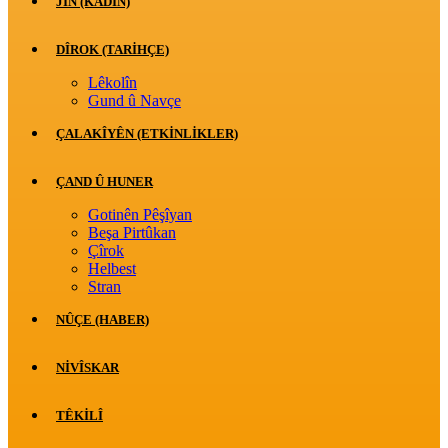
JİN (KADIN)
DÎROK (TARİHÇE)
Lêkolîn
Gund û Navçe
ÇALAKÎYÊN (ETKINLIKLER)
ÇAND Û HUNER
Gotinên Pêşîyan
Beşa Pirtûkan
Çîrok
Helbest
Stran
NÛÇE (HABER)
NIVÎSKAR
TÊKILÎ