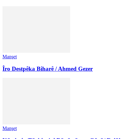
Manşet
Îro Destpêka Biharê / Ahmed Gezer
Manşet