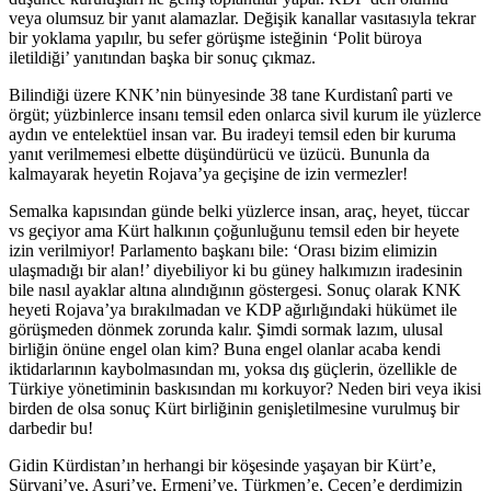
veya olumsuz bir yanıt alamazlar. Değişik kanallar vasıtasıyla tekrar
bir yoklama yapılır, bu sefer görüşme isteğinin ‘Polit büroya
iletildiği’ yanıtından başka bir sonuç çıkmaz.
Bilindiği üzere KNK’nin bünyesinde 38 tane Kurdistanî parti ve
örgüt; yüzbinlerce insanı temsil eden onlarca sivil kurum ile yüzlerce
aydın ve entelektüel insan var. Bu iradeyi temsil eden bir kuruma
yanıt verilmemesi elbette düşündürücü ve üzücü. Bununla da
kalmayarak heyetin Rojava’ya geçişine de izin vermezler!
Semalka kapısından günde belki yüzlerce insan, araç, heyet, tüccar
vs geçiyor ama Kürt halkının çoğunluğunu temsil eden bir heyete
izin verilmiyor! Parlamento başkanı bile: ‘Orası bizim elimizin
ulaşmadığı bir alan!’ diyebiliyor ki bu güney halkımızın iradesinin
bile nasıl ayaklar altına alındığının göstergesi. Sonuç olarak KNK
heyeti Rojava’ya bırakılmadan ve KDP ağırlığındaki hükümet ile
görüşmeden dönmek zorunda kalır. Şimdi sormak lazım, ulusal
birliğin önüne engel olan kim? Buna engel olanlar acaba kendi
iktidarlarının kaybolmasından mı, yoksa dış güçlerin, özellikle de
Türkiye yönetiminin baskısından mı korkuyor? Neden biri veya ikisi
birden de olsa sonuç Kürt birliğinin genişletilmesine vurulmuş bir
darbedir bu!
Gidin Kürdistan’ın herhangi bir köşesinde yaşayan bir Kürt’e,
Süryani’ye, Asuri’ye, Ermeni’ye, Türkmen’e, Çeçen’e derdimizin