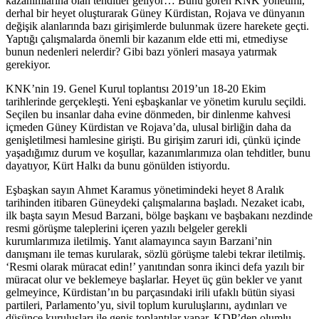
kazanımlarına olan tehditler geliyor… Bunu gören KNK yönetimi,
derhal bir heyet oluşturarak Güney Kürdistan, Rojava ve dünyanın
değişik alanlarında bazı girişimlerde bulunmak üzere harekete geçti.
Yaptığı çalışmalarda önemli bir kazanım elde etti mi, etmediyse
bunun nedenleri nelerdir? Gibi bazı yönleri masaya yatırmak
gerekiyor.
KNK’nin 19. Genel Kurul toplantısı 2019’un 18-20 Ekim
tarihlerinde gerçekleşti. Yeni eşbaşkanlar ve yönetim kurulu seçildi.
Seçilen bu insanlar daha evine dönmeden, bir dinlenme kahvesi
içmeden Güney Kürdistan ve Rojava’da, ulusal birliğin daha da
genişletilmesi hamlesine girişti. Bu girişim zaruri idi, çünkü içinde
yaşadığımız durum ve koşullar, kazanımlarımıza olan tehditler, bunu
dayatıyor, Kürt Halkı da bunu gönülden istiyordu.
Eşbaşkan sayın Ahmet Karamus yönetimindeki heyet 8 Aralık
tarihinden itibaren Güneydeki çalışmalarına başladı. Nezaket icabı,
ilk başta sayın Mesud Barzani, bölge başkanı ve başbakanı nezdinde
resmi görüşme taleplerini içeren yazılı belgeler gerekli
kurumlarımıza iletilmiş. Yanıt alamayınca sayın Barzani’nin
danışmanı ile temas kurularak, sözlü görüşme talebi tekrar iletilmiş.
‘Resmi olarak müracat edin!’ yanıtından sonra ikinci defa yazılı bir
müracat olur ve beklemeye başlarlar. Heyet üç gün bekler ve yanıt
gelmeyince, Kürdistan’ın bu parçasındaki irili ufaklı bütün siyasi
partileri, Parlamento’yu, sivil toplum kuruluşlarını, aydınları ve
düşünce kuruluşları ile geniş toplantılar yapar. KDP’den olumlu