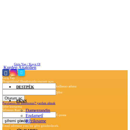
Pazar, Ağustos 9, 2026
Giriş Yap / Kayıt Ol
Kurden Anatolien
Giriş Yap
Hoşgeldiniz! Hesabınızda oturum açın.
kullanıcı adınız
DESTPÊK
Şifre
PKAN
Parolanızı mı unuttunuz? yardım almak
Şifre kurtarma
Damezrandin
Şifrenizi Kurtarın
Endametî
E-posta
Rêzikname
Email adresine yeni bir şifre gönderilecek.