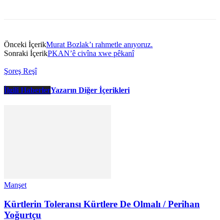
Önceki İçerik
Murat Bozlak’ı rahmetle anıyoruz.
Sonraki İçerik
PKAN’ê civîna xwe pêkanî
Şoreş Reşî
İlgili Haberler
Yazarın Diğer İçerikleri
Manşet
Kürtlerin Toleransı Kürtlere De Olmalı / Perihan
Yoğurtçu