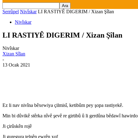
Serrûpel
Nivîskar
LI RASTIYÊ DIGERIM / Xizan Şîlan
Nivîskar
LI RASTIYÊ DIGERIM / Xizan Şîlan
Nivîskar
Xizan Şîlan
-
13 Ocak 2021
Ez li nav nivîna bêxewiya çilmisî, ketibûm pey şopa rastiyekê.
Min bi dûvikê stêrka nîvê şevê re girtibû û li gerdûna bêdawî hawirdo
Ji çirûskên rojê
Ji guregura telpên ewrên xof