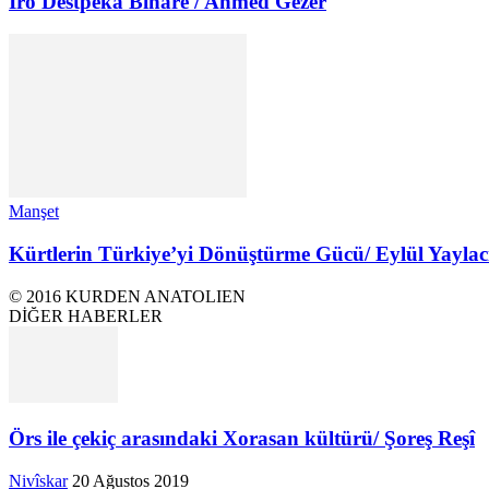
Îro Destpêka Biharê / Ahmed Gezer
Manşet
Kürtlerin Türkiye’yi Dönüştürme Gücü/ Eylül Yaylac
© 2016 KURDEN ANATOLIEN
DİĞER HABERLER
Örs ile çekiç arasındaki Xorasan kültürü/ Şoreş Reşî
Nivîskar
20 Ağustos 2019