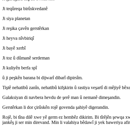
Ji teqûreqa birûskvedanê
Ji siya planetan
Ji reşika çavên gerstêrkan
Ji heyva nîvbiriqî
Ji bayê xerbî
Ji toz û dûmanê serdeman
Ji kuliyên berfa spî
û ji peşkên barana bi dijwarî dibarî dipirsîm.
Tiştê nehatibû zanîn, nehatibû kifşkirin û rastiya veşartî di mêjiyê bê
Galaksiyan di navbera hevdu de şerê man û nemanê dimeşandin.
Gerstêrkan li dor çirûskên rojê govenda şahiyê digerandin.
Rojê, bi tîna dilê xwe yê germ ez hembêz dikirim. Bi tîrêjên şewqa xw
jankêş ji ser min direvand. Min li valahiya bêdawî ji yek baweriya af