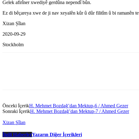
Gelek afirîner xwediyê gerdûna nependî bûn.
Ez di bêçareya xwe de ji nav xeyalên kûr û dûr filitîm û bi ramanên te
Xizan Șîlan
2020-09-29
Stockholm
Önceki İçerik
H. Mehmet Bozdağ’dan Mektup-6 / Ahmed Gezer
Sonraki İçerik
H. Mehmet Bozdağ’dan Mektup-7 / Ahmed Gezer
Xizan Şîlan
İlgili Haberler
Yazarın Diğer İçerikleri