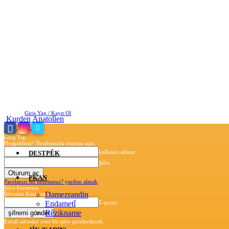
Cumartesi, Ağustos 8, 2026
Giriş Yap / Kayıt Ol
Kurden Anatolien
Giriş Yap
Hoşgeldiniz! Hesabınızda oturum açın.
kullanıcı adınız
DESTPÊK
Şifre
PKAN
Parolanızı mı unuttunuz? yardım almak
Şifre kurtarma
Damezrandin
Şifrenizi Kurtarın
Endametî
E-posta
Rêzikname
Email adresine yeni bir şifre gönderilecek.