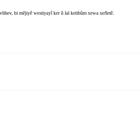
vlihev, bi mêjiyê westiyayî ker û lal ketibûm xewa xefletê.