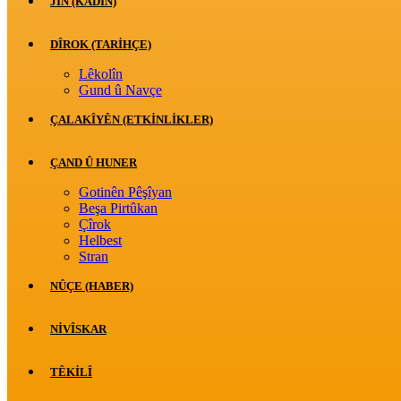
JİN (KADIN)
DÎROK (TARİHÇE)
Lêkolîn
Gund û Navçe
ÇALAKÎYÊN (ETKINLIKLER)
ÇAND Û HUNER
Gotinên Pêşîyan
Beşa Pirtûkan
Çîrok
Helbest
Stran
NÛÇE (HABER)
NIVÎSKAR
TÊKILÎ