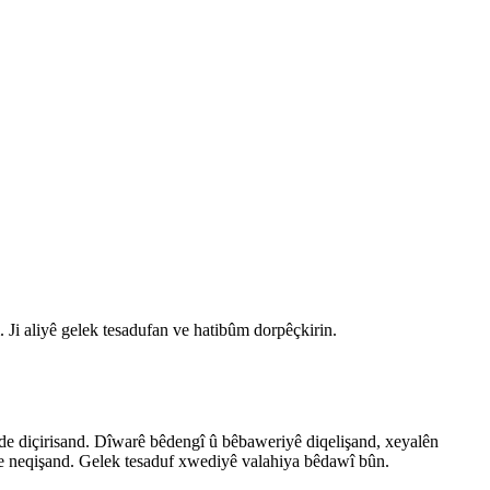
. Ji aliyê gelek tesadufan ve hatibûm dorpêçkirin.
n de diçirisand. Dîwarê bêdengî û bêbaweriyê diqelişand, xeyalên
e de neqişand. Gelek tesaduf xwediyê valahiya bêdawî bûn.