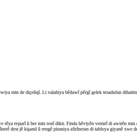
xewiya min de diçeliqî. Li valahiya bêdawî pêrgî gelek tesadufan dihatim
e rêya reştarî li ber min ronî dikir. Finda hêviyên vemirî di awirên mi
irînerê dest jê kişand û rengê piraniya afirîneran di tabloya giyanê xw