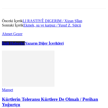
Önceki İçerik
LI RASTIYÊ DIGERIM / Xizan Şîlan
Sonraki İçerik
Ekmek, su ve karpuz / Yusuf Z. Sütcü
Ahmet Gezer
İlgili Haberler
Yazarın Diğer İçerikleri
Manşet
Kürtlerin Toleransı Kürtlere De Olmalı / Perihan
Yoğurtçu