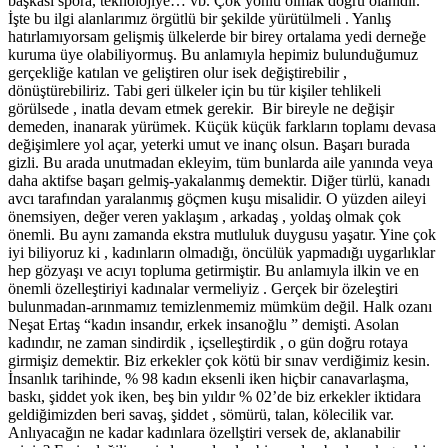
başkası spora, teknolojiye… vb. Çok yönlü olmak doğru olanıdır.
İşte bu ilgi alanlarımız örgütlü bir şekilde yürütülmeli . Yanlış
hatırlamıyorsam gelişmiş ülkelerde bir birey ortalama yedi derneğe
kuruma üye olabiliyormuş. Bu anlamıyla hepimiz bulunduğumuz
gerçekliğe katılan ve geliştiren olur isek değiştirebilir ,
dönüştürebiliriz. Tabi geri ülkeler için bu tür kişiler tehlikeli
görülsede , inatla devam etmek gerekir. Bir bireyle ne değişir
demeden, inanarak yürümek. Küçük küçük farkların toplamı devasa
değişimlere yol açar, yeterki umut ve inanç olsun. Başarı burada
gizli. Bu arada unutmadan ekleyim, tüm bunlarda aile yanında veya
daha aktifse başarı gelmiş-yakalanmış demektir. Diğer türlü, kanadı
avcı tarafından yaralanmış göçmen kuşu misalidir. O yüzden aileyi
önemsiyen, değer veren yaklaşım , arkadaş , yoldaş olmak çok
önemli. Bu aynı zamanda ekstra mutluluk duygusu yaşatır. Yine çok
iyi biliyoruz ki , kadınların olmadığı, öncülük yapmadığı uygarlıklar
hep gözyaşı ve acıyı topluma getirmiştir. Bu anlamıyla ilkin ve en
önemli özelleştiriyi kadınalar vermeliyiz . Gerçek bir özeleştiri
bulunmadan-arınmamız temizlenmemiz mümküm değil. Halk ozanı
Neşat Ertaş “kadın insandır, erkek insanoğlu ” demişti. Asolan
kadındır, ne zaman sindirdik , içselleştirdik , o gün doğru rotaya
girmişiz demektir. Biz erkekler çok kötü bir sınav verdiğimiz kesin.
İnsanlık tarihinde, % 98 kadın eksenli iken hiçbir canavarlaşma,
baskı, şiddet yok iken, beş bin yıldır % 02’de biz erkekler iktidara
geldiğimizden beri savaş, şiddet , sömürü, talan, kölecilik var.
Anlıyacağın ne kadar kadınlara özellştiri versek de, aklanabilir