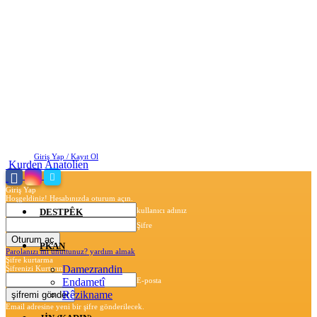
Pazartesi, Ağustos 10, 2026
Giriş Yap / Kayıt Ol
Kurden Anatolien
Giriş Yap
Hoşgeldiniz! Hesabınızda oturum açın.
kullanıcı adınız
DESTPÊK
Şifre
PKAN
Parolanızı mı unuttunuz? yardım almak
Şifre kurtarma
Damezrandin
Şifrenizi Kurtarın
Endametî
E-posta
Rêzikname
Email adresine yeni bir şifre gönderilecek.