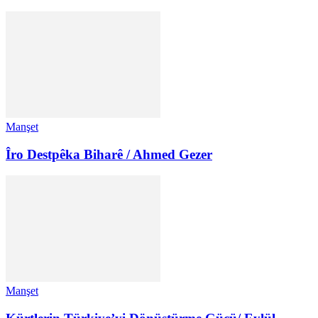
Manşet
Îro Destpêka Biharê / Ahmed Gezer
Manşet