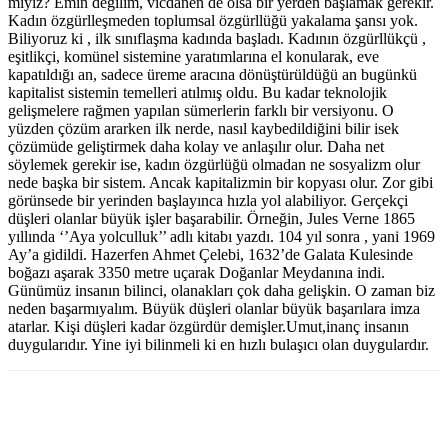
miyiz? Emin değilim, vicdanen de olsa bir yerden başlamak gerekir.
Kadın özgürlleşmeden toplumsal özgürllüğü yakalama şansı yok.
Biliyoruz ki , ilk sınıflaşma kadında başladı. Kadının özgürllükçü ,
eşitlikçi, komünel sistemine yaratımlarına el konularak, eve
kapatıldığı an, sadece üreme aracına dönüştürüldüğü an bugünkü
kapitalist sistemin temelleri atılmış oldu. Bu kadar teknolojik
gelişmelere rağmen yapılan sümerlerin farklı bir versiyonu. O
yüzden çözüm ararken ilk nerde, nasıl kaybedildiğini bilir isek
çözümüde geliştirmek daha kolay ve anlaşılır olur. Daha net
söylemek gerekir ise, kadın özgürlüğü olmadan ne sosyalizm olur
nede başka bir sistem. Ancak kapitalizmin bir kopyası olur. Zor gibi
görünsede bir yerinden başlayınca hızla yol alabiliyor. Gerçekçi
düşleri olanlar büyük işler başarabilir. Örneğin, Jules Verne 1865
yıllında ‘’Aya yolculluk’’ adlı kitabı yazdı. 104 yıl sonra , yani 1969
Ay’a gidildi. Hazerfen Ahmet Çelebi, 1632’de Galata Kulesinde
boğazı aşarak 3350 metre uçarak Doğanlar Meydanına indi.
Günümüz insanın bilinci, olanakları çok daha gelişkin. O zaman biz
neden başarmıyalım. Büyük düşleri olanlar büyük başarılara imza
atarlar. Kişi düşleri kadar özgürdür demişler.Umut,inanç insanın
duygularıdır. Yine iyi bilinmeli ki en hızlı bulaşıcı olan duygulardır.