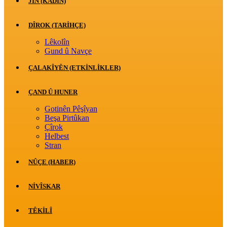
JİN (KADIN)
DÎROK (TARİHÇE)
Lêkolîn
Gund û Navçe
ÇALAKÎYÊN (ETKINLIKLER)
ÇAND Û HUNER
Gotinên Pêşîyan
Beşa Pirtûkan
Çîrok
Helbest
Stran
NÛÇE (HABER)
NIVÎSKAR
TÊKILÎ