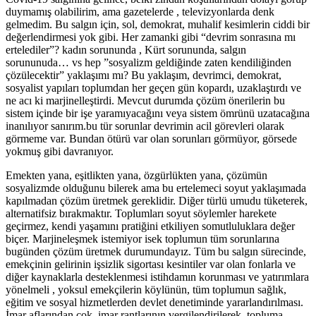
duymamış olabilirim, ama gazetelerde , televizyonlarda denk
gelmedim. Bu salgın için, sol, demokrat, muhalif kesimlerin ciddi bir
değerlendirmesi yok gibi. Her zamanki gibi “devrim sonrasına mı
ertelediler”? kadın sorununda , Kürt sorununda, salgın
sorununuda… vs hep ”sosyalizm geldiğinde zaten kendiliğinden
çözülecektir” yaklaşımı mı? Bu yaklaşım, devrimci, demokrat,
sosyalist yapıları toplumdan her geçen gün kopardı, uzaklaştırdı ve
ne acı ki marjinelleştirdi. Mevcut durumda çözüm önerilerin bu
sistem içinde bir işe yaramıyacağını veya sistem ömrünü uzatacağına
inanılıyor sanırım.bu tür sorunlar devrimin acil görevleri olarak
görmeme var. Bundan ötürü var olan sorunları görmüyor, görsede
yokmuş gibi davranıyor.
Emekten yana, eşitlikten yana, özgürlükten yana, çözümün
sosyalizmde olduğunu bilerek ama bu ertelemeci soyut yaklaşımada
kapılmadan çözüm üretmek gereklidir. Diğer türlü umudu tüketerek,
alternatifsiz bırakmaktır. Toplumları soyut söylemler harekete
geçirmez, kendi yaşamını pratiğini etkiliyen somutluluklara değer
biçer. Marjineleşmek istemiyor isek toplumun tüm sorunlarına
bugünden çözüm üretmek durumundayız. Tüm bu salgın sürecinde,
emekçinin gelirinin işsizlik sigortası kesintiler var olan fonlarla ve
diğer kaynaklarla desteklenmesi istihdamın korunması ve yatırımlara
yönelmeli , yoksul emekçilerin köylünün, tüm toplumun sağlık,
eğitim ve sosyal hizmetlerden devlet denetiminde yararlandırılması.
İmar aflarından çok, imar rantlarının vergilendirilerek, topluma