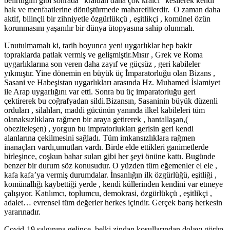
belirttiğim gibi sonrada “kraldan daha çok kralcı” kesilerek kendi
hak ve menfaatlerine dönüştürmede maharetlilerdir. O zaman daha
aktif, bilinçli bir zihniyetle özgürlükçü , eşitlikçi , komünel özün
korunmasını yaşanılır bir dünya ütopyasına sahip olunmalı.
Unutulmamalı ki, tarih boyunca yeni uygarlıklar hep bakir
topraklarda patlak vermiş ve gelişmiştir.Mısır , Grek ve Roma
uygarlıklarına son veren daha zayıf ve güçsüz , geri kabileler
yıkmıştır. Yine dönemin en büyük üç İmparatorluğu olan Bizans ,
Sasani ve Habeşistan uygarlıkları arasında Hz. Muhamed İslamiyet
ile Arap uygarlığını var etti. Sonra bu üç imparatorluğu geri
çektirerek bu coğrafyadan sildi.Bizansın, Sasaninin büyük düzenli
orduları , silahları, maddi gücünün yanında ilkel kabileleri tüm
olanaksızlıklara rağmen bir araya getirerek , hantallaşan,(
obeziteleşen) , yorgun bu impratorlukları gerisin geri kendi
alanlarına çekilmesini sağladı. Tüm imkansızlıklara rağmen
inanaçları vardı,umutları vardı. Birde elde ettikleri ganimetlerde
birleşince, coşkun bahar suları gibi her şeyi önüne kattı. Bugünde
benzer bir durum söz konusudur. O yüzden tüm eğemenler el ele ,
kafa kafa’ya vermiş durumdalar. İnsanlığın ilk özgürlüğü, eşitliği ,
komünallığı kaybettiği yerde , kendi küllerinden kendini var etmeye
çalışıyor. Katılımcı, toplumcu, demokrasi, özgürlükçü , eşitlikçi ,
adalet… evrensel tüm değerler herkes içindir. Gerçek barış herkesin
yararınadır.
Covid-19 salgınına gelince, belki zindan koşullarından dolayı görüp