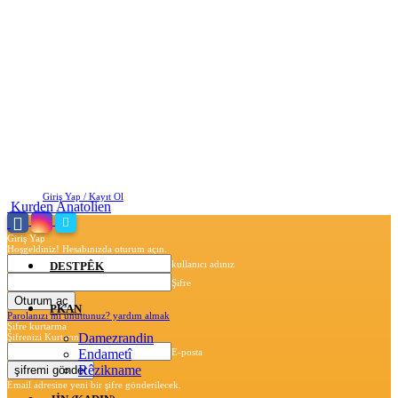
Cumartesi, Ağustos 8, 2026
Giriş Yap / Kayıt Ol
Kurden Anatolien
Giriş Yap
Hoşgeldiniz! Hesabınızda oturum açın.
kullanıcı adınız
DESTPÊK
Şifre
PKAN
Parolanızı mı unuttunuz? yardım almak
Şifre kurtarma
Damezrandin
Şifrenizi Kurtarın
Endametî
E-posta
Rêzikname
Email adresine yeni bir şifre gönderilecek.