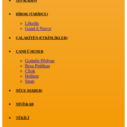
JİN (KADIN)
DÎROK (TARİHÇE)
Lêkolîn
Gund û Navçe
ÇALAKÎYÊN (ETKINLIKLER)
ÇAND Û HUNER
Gotinên Pêşîyan
Beşa Pirtûkan
Çîrok
Helbest
Stran
NÛÇE (HABER)
NIVÎSKAR
TÊKILÎ