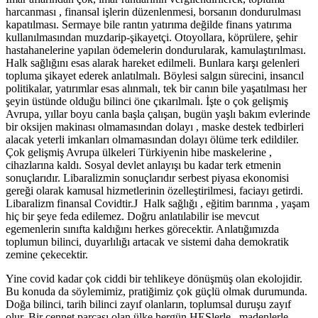
harcanması , finansal işlerin düzenlenmesi, borsanın dondurulması
kapatılması. Sermaye bile rantın yatırıma değilde finans yatırıma
kullanılmasından muzdarip-şikayetçi. Otoyollara, köprülere, şehir
hastahanelerine yapılan ödemelerin dondurularak, kamulaştırılması.
Halk sağlığını esas alarak hareket edilmeli. Bunlara karşı gelenleri
topluma şikayet ederek anlatılmalı. Böylesi salgın sürecini, insancıl
politikalar, yatırımlar esas alınmalı, tek bir canın bile yaşatılması her
şeyin üstünde olduğu bilinci öne çıkarılmalı. İşte o çok gelişmiş
Avrupa, yıllar boyu canla başla çalışan, bugün yaşlı bakım evlerinde
bir oksijen makinası olmamasından dolayı , maske destek tedbirleri
alacak yeterli imkanları olmamasından dolayı ölüme terk edildiler.
Çok gelişmiş Avrupa ülkeleri Türkiyenin hibe maskelerine ,
cihazlarına kaldı. Sosyal devlet anlayışı bu kadar terk etmenin
sonuçlarıdır. Libaralizmin sonuçlarıdır serbest piyasa ekonomisi
gereği olarak kamusal hizmetlerinin özelleştirilmesi, faciayı getirdi.
Libaralizm finansal Covidtir.J Halk sağlığı , eğitim barınma , yaşam
hiç bir şeye feda edilemez. Doğru anlatılabilir ise mevcut
egemenlerin sınıfta kaldığını herkes görecektir. Anlatığımızda
toplumun bilinci, duyarlılığı artacak ve sistemi daha demokratik
zemine çekecektir.
Yine covid kadar çok ciddi bir tehlikeye dönüşmüş olan ekolojidir.
Bu konuda da söylemimiz, pratiğimiz çok güçlü olmak durumunda.
Doğa bilinci, tarih bilinci zayıf olanların, toplumsal duruşu zayıf
olur. Bir cennet parçası olan ülke hergün HESlerle , madenlerle