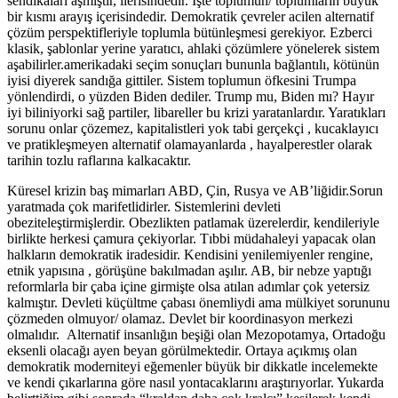
sendikaları aşmıştır, ilerisindedir. İşte toplumun/ toplumların büyük
bir kısmı arayış içerisindedir. Demokratik çevreler acilen alternatif
çözüm perspektifleriyle toplumla bütünleşmesi gerekiyor. Ezberci
klasik, şablonlar yerine yaratıcı, ahlaki çözümlere yönelerek sistem
aşabilirler.amerikadaki seçim sonuçları bununla bağlantılı, kötünün
iyisi diyerek sandığa gittiler. Sistem toplumun öfkesini Trumpa
yönlendirdi, o yüzden Biden dediler. Trump mu, Biden mı? Hayır
iyi biliniyorki sağ partiler, libareller bu krizi yaratanlardır. Yaratıkları
sorunu onlar çözemez, kapitalistleri yok tabi gerçekçi , kucaklayıcı
ve pratikleşmeyen alternatif olamayanlarda , hayalperestler olarak
tarihin tozlu raflarına kalkacaktır.
Küresel krizin baş mimarları ABD, Çin, Rusya ve AB’liğidir.Sorun
yaratmada çok marifetlidirler. Sistemlerini devleti
obeziteleştirmişlerdir. Obezlikten patlamak üzerelerdir, kendileriyle
birlikte herkesi çamura çekiyorlar. Tıbbi müdahaleyi yapacak olan
halkların demokratik iradesidir. Kendisini yenilemiyenler rengine,
etnik yapısına , görüşüne bakılmadan aşılır. AB, bir nebze yaptığı
reformlarla bir çaba içine girmişte olsa atılan adımlar çok yetersiz
kalmıştır. Devleti küçültme çabası önemliydi ama mülkiyet sorununu
çözmeden olmuyor/ olamaz. Devlet bir koordinasyon merkezi
olmalıdır. Alternatif insanlığın beşiği olan Mezopotamya, Ortadoğu
eksenli olacağı ayen beyan görülmektedir. Ortaya açıkmış olan
demokratik moderniteyi eğemenler büyük bir dikkatle incelemekte
ve kendi çıkarlarına göre nasıl yontacaklarını araştırıyorlar. Yukarda