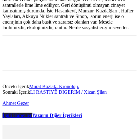
santrallerle lime lime ediliyor. Geri dönüşümü olmayan cinayet
kanısatılmış durumda. İşte Hasankeyf, Munzur, Kazdağları , Hafter
Yaylaları, Akkuyu Nükler santralı ve Sinop, sorun enerji ise o
enenrjinin çok daha basit ve zararsız olanları var. Mesele
tarihimizdir, ekolojimizdir, ranttır. Nerde sosyalistler-yurtseverler.
Önceki İçerik
Murat Bozlak- Kronoloji.
Sonraki İçerik
LI RASTIYÊ DIGERIM / Xizan Şîlan
Ahmet Gezer
İlgili Haberler
Yazarın Diğer İçerikleri