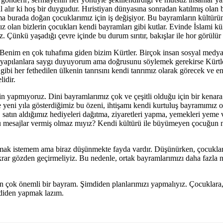
 hal alır ki hoş bir duygudur. Hıristiyan dünyasına sonradan katılmış olan
Ama burada doğan çocuklarımız için iş değişiyor. Bu bayramların kültürün
olan bizlerin çocukları kendi bayramları gibi kutlar. Evinde İslami kültü
 Çünkü yaşadığı çevre içinde bu durum sırıtır, bakışlar ile hor görülür 
 Benim en çok tuhafıma giden bizim Kürtler. Birçok insan sosyal medyad
, yapılanlara saygı duyuyorum ama doğrusunu söylemek gerekirse Kürtleri
 gibi her fethedilen ülkenin tanrısını kendi tanrımız olarak görecek ve e
idir.
 için yapmıyoruz. Dini bayramlarımız çok ve çeşitli olduğu için bir k
 yeni yıla gösterdiğimiz bu özeni, ihtişamı kendi kurtuluş bayramımız o
bi, satın aldığımız hediyeleri dağıtma, ziyaretleri yapma, yemekleri y
esajlar vermiş olmaz mıyız? Kendi kültürü ile büyümeyen çocuğun ne ke
 olmak istemem ama biraz düşünmekte fayda vardır. Düşünürken, çocukla
krar gözden geçirmeliyiz. Bu nedenle, ortak bayramlarımızı daha fazla nası
 çok önemli bir bayram. Şimdiden planlarımızı yapmalıyız. Çocuklara, 
imdiden yapmak lazım.