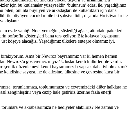
 bizler için bu kutlamalar yüzeyseldir, ‘bulunsun’ edası ile, yaşadığımız
ü bilen, onunla büyüyen ve arkadaşları ile kutladıkları için daha
r ile büyüyen çocuklar bile iki şahsiyetlidir; dışarıda Hıristiyanlar ile
ve dışlanır.
an evde yaptığı Noel yemeğini, süslediği ağacı, altındaki paketleri
n pofpoflu gösterişleri bana ters geliyor. Biz kolayca başkasının
n üst köşeye alacağız. Yaşadığımız ülkelere entegre olmamız iyi,
enara bırakıyorum. Ama bir Newroz bayramımız var ki hemen hemen
lan Newroz’a gösteremez miyiz? Uluslar kendi kültürleri ile vardır,
eme ve şenlik düzenlemeyi kendi bayramımızda yapsak daha iyi olmaz mı?
ndisine saygısı, ne de ailesine, ülkesine ve çevresine karşı bir
rımıza, torunlarımıza, toplumumuza ve çevremizdeki diğer halklara ne
l zenginleştirir veya cazip hale getiririz üzerine fazla enerji
torunlara ve akrabalarımıza ne hediyeler alabiliriz? Ne zaman ve