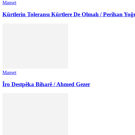
Manşet
Kürtlerin Toleransı Kürtlere De Olmalı / Perihan Yoğ
Manşet
Îro Destpêka Biharê / Ahmed Gezer