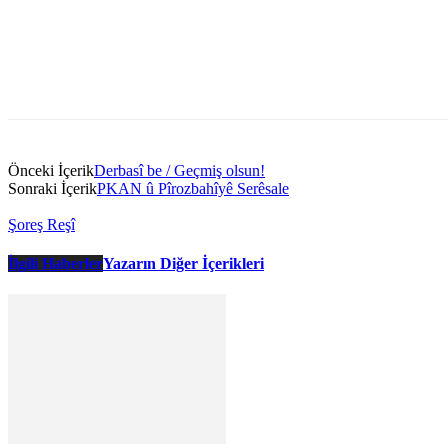
Önceki İçerik
Derbasî be / Geçmiş olsun!
Sonraki İçerik
PKAN û Pîrozbahîyê Serêsale
Şoreş Reşî
İlgili Haberler
Yazarın Diğer İçerikleri