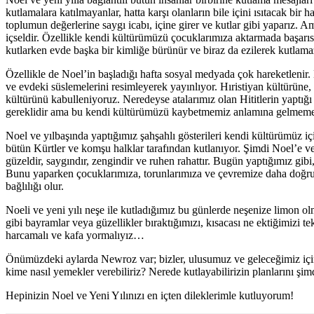
kutlamalara katılmayanlar, hatta karşı olanların bile içini ısıtacak bir
toplumun değerlerine saygı icabı, içine girer ve kutlar gibi yaparız. 
içseldir. Özellikle kendi kültürümüzü çocuklarımıza aktarmada başarısız 
kutlarken evde başka bir kimliğe bürünür ve biraz da ezilerek kutlamaz.
Özellikle de Noel’in başladığı hafta sosyal medyada çok hareketlenir.
ve evdeki süslemelerini resimleyerek yayınlıyor. Hıristiyan kültürüne
kültürünü kabulleniyoruz. Neredeyse atalarımız olan Hititlerin yaptığı
gereklidir ama bu kendi kültürümüzü kaybetmemiz anlamına gelmemel
Noel ve yılbaşında yaptığımız şahşahlı gösterileri kendi kültürümüz
bütün Kürtler ve komşu halklar tarafından kutlanıyor. Şimdi Noel’e ve
güzeldir, saygındır, zengindir ve ruhen rahattır. Bugün yaptığımız gi
Bunu yaparken çocuklarımıza, torunlarımıza ve çevremize daha doğru m
bağlılığı olur.
Noeli ve yeni yılı neşe ile kutladığımız bu günlerde neşenize limon
gibi bayramlar veya güzellikler bıraktığımızı, kısacası ne ektiğimizi te
harcamalı ve kafa yormalıyız…
Önümüzdeki aylarda Newroz var; bizler, ulusumuz ve geleceğimiz için
kime nasıl yemekler verebiliriz? Nerede kutlayabilirizin planlarını ş
Hepinizin Noel ve Yeni Yılınızı en içten dileklerimle kutluyorum!