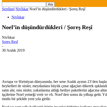
Serrûpel
Nivîskar
Noel’in düşündürdükleri / Şoreş Reşî
Nivîskar
Noel’in düşündürdükleri / Şoreş Reşî
Nivîskar
Şoreş Reşî
-
30 Aralık 2019
Avrupa ve Hıristiyan dünyasında, her sene Aralık ayının 23’den başla
heykelleri ile süsler, meydanlara büyük çınar ağaçları dikerek ışıklandır
satın alır, onu süsler, yakınlarına aldığı hediye paketlerini ağacına a
işçilerine Noel yemeği verir ve vb. Noel’den sonra da yılbaşı gelir. Yıl
mutlu bir şekilde yeni yıla girilir.
Noel ve yeni yılla bağlantılı bütün insanlar birbirine kutlama mesajlar