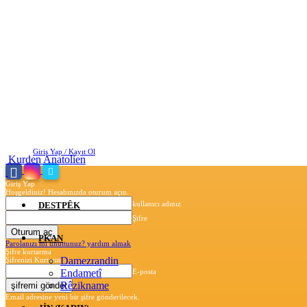
Cuma, Ağustos 7, 2026
Giriş Yap / Kayıt Ol
Kurden Anatolien
Giriş Yap
Hoşgeldiniz! Hesabınızda oturum açın.
kullanıcı adınız
DESTPÊK
Şifre
PKAN
Parolanızı mı unuttunuz? yardım almak
Şifre kurtarma
Damezrandin
Şifrenizi Kurtarın
Endametî
E-posta
Rêzikname
Email adresine yeni bir şifre gönderilecek.