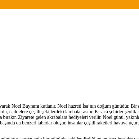
yarak Noel Bayramı kutlanır. Noel hazreti İsa’nın doğum günüdür. Bir a
ılır, caddelere çeşitli şekillerdeki lambalar asılır. Kısaca şehirler şenl
ltına bırakır. Ziyarete gelen akrabalara hediyeleri verilir. Noel günü, ya
başında da benzeri tablolar oluşur, insanlar çeşitli raketleri havaya uçur
ı gönderir; sermayenin her yönüyle şekillendirdiği ve mutsuz insanlar ya