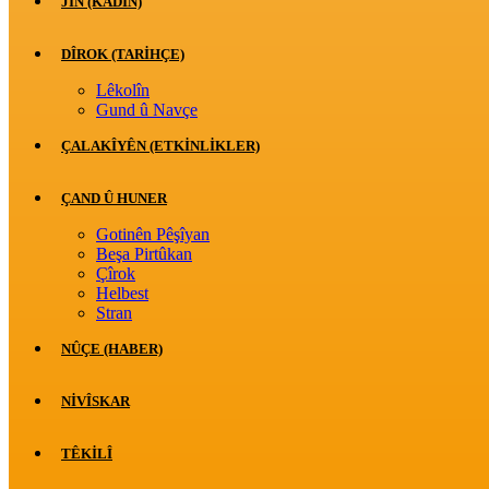
JİN (KADIN)
DÎROK (TARİHÇE)
Lêkolîn
Gund û Navçe
ÇALAKÎYÊN (ETKINLIKLER)
ÇAND Û HUNER
Gotinên Pêşîyan
Beşa Pirtûkan
Çîrok
Helbest
Stran
NÛÇE (HABER)
NIVÎSKAR
TÊKILÎ