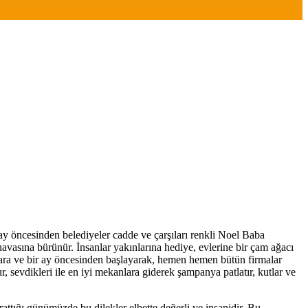
y öncesinden belediyeler cadde ve çarşıları renkli Noel Baba
ik havasına bürünür. İnsanlar yakınlarına hediye, evlerine bir çam ağacı
kınlara ve bir ay öncesinden başlayarak, hemen hemen bütün firmalar
ur, sevdikleri ile en iyi mekanlara giderek şampanya patlatır, kutlar ve
rattığı günümüzde bu dilekler elbette değerli ve insanidir. Bu