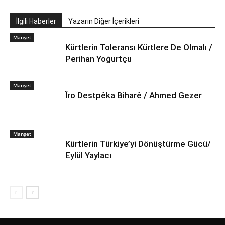
İlgili Haberler
Yazarın Diğer İçerikleri
Manşet
Kürtlerin Toleransı Kürtlere De Olmalı /
Perihan Yoğurtçu
Manşet
Îro Destpêka Biharê / Ahmed Gezer
Manşet
Kürtlerin Türkiye’yi Dönüştürme Gücü/
Eylül Yaylacı