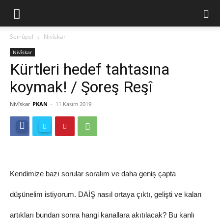
Serrûpel
Nivîskar
Nivîskar
Kürtleri hedef tahtasına
koymak! / Şoreş Reşî
Nivîskar
PKAN
-
11 Kasım 2019
Kendimize bazı sorular soralım ve daha geniş çapta
düşünelim istiyorum. DAİŞ nasıl ortaya çıktı, gelişti ve kalan
artıkları bundan sonra hangi kanallara akıtılacak? Bu kanlı