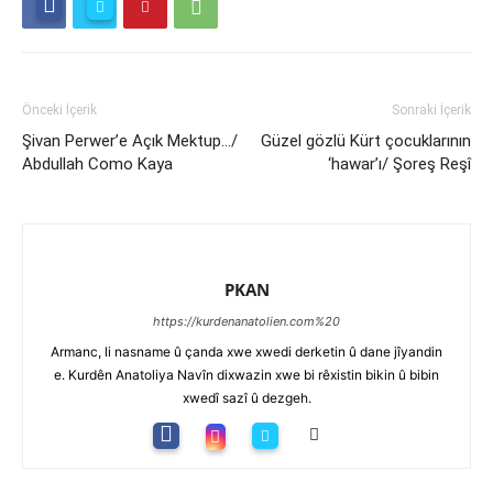
Önceki İçerik
Sonraki İçerik
Şivan Perwer’e Açık Mektup…/
Güzel gözlü Kürt çocuklarının
Abdullah Como Kaya
‘hawar’ı/ Şoreş Reşî
PKAN
https://kurdenanatolien.com%20
Armanc, li nasname û çanda xwe xwedi derketin û dane jîyandin
e. Kurdên Anatoliya Navîn dixwazin xwe bi rêxistin bikin û bibin
xwedî sazî û dezgeh.