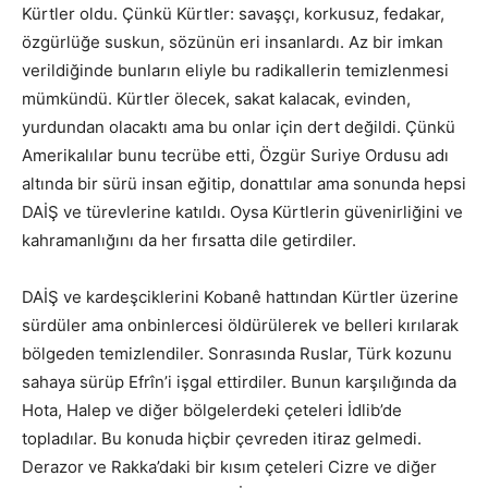
Kürtler oldu. Çünkü Kürtler: savaşçı, korkusuz, fedakar,
özgürlüğe suskun, sözünün eri insanlardı. Az bir imkan
verildiğinde bunların eliyle bu radikallerin temizlenmesi
mümkündü. Kürtler ölecek, sakat kalacak, evinden,
yurdundan olacaktı ama bu onlar için dert değildi. Çünkü
Amerikalılar bunu tecrübe etti, Özgür Suriye Ordusu adı
altında bir sürü insan eğitip, donattılar ama sonunda hepsi
DAİŞ ve türevlerine katıldı. Oysa Kürtlerin güvenirliğini ve
kahramanlığını da her fırsatta dile getirdiler.
DAİŞ ve kardeşciklerini Kobanê hattından Kürtler üzerine
sürdüler ama onbinlercesi öldürülerek ve belleri kırılarak
bölgeden temizlendiler. Sonrasında Ruslar, Türk kozunu
sahaya sürüp Efrîn’i işgal ettirdiler. Bunun karşılığında da
Hota, Halep ve diğer bölgelerdeki çeteleri İdlib’de
topladılar. Bu konuda hiçbir çevreden itiraz gelmedi.
Derazor ve Rakka’daki bir kısım çeteleri Cizre ve diğer