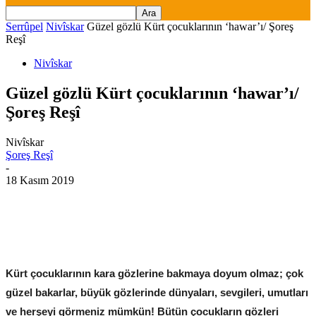
Serrûpel
Nivîskar
Güzel gözlü Kürt çocuklarının ‘hawar’ı/ Şoreş
Reşî
Nivîskar
Güzel gözlü Kürt çocuklarının ‘hawar’ı/
Şoreş Reşî
Nivîskar
Şoreş Reşî
-
18 Kasım 2019
Kürt çocuklarının kara gözlerine bakmaya doyum olmaz; çok
güzel bakarlar, büyük gözlerinde dünyaları, sevgileri, umutları
ve herşeyi görmeniz mümkün! Bütün çocukların gözleri