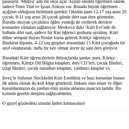
parasıyla ’Midiya’ adlı bir okul açar. Açılan okulda öğretmen olarak
sadece Nura Tital ve İşxan Ankosi var. Burada büyük öğretmen
açığının olduğunu belirtmek gerekir. Okulda şuan 12-17 yaş arası 20
çocuk; 8-11 yaş arası 26 çocuk günde dört saat ders görmekte.
Burada okuyan çocuklara öğlen yemeği de verilerek derslere
konsantre olmaları sağlanıyor. Moskova’daki ’Kürt Evi’nde de
haftada dört saat, sadece bir Rus öğrenci grubuna ayrılmış. Kürt
diline sempati duyan Ruslar kursa gelerek Kürtçe öğreniyor.
Bunların dışında, 4-12 yaş grupları arasındaki 15 Kürt çocuğuda bir
sınıf oluşturarak, hafta bir kez olmak üzere üç saat ders görüyor.
Buradaki Kürt öğrencilerinin ihtiyaçlarıda şunlar: para, Kürtçe
öğretmen, Kürtçe Dil Bilgisi kitapları, ders CD’leri, çocuk filmleri,
çizgi filmleri, çocuk masalları kitapları, yardımcı kitaplar vs.
İsveç’te bulunan Stockholm Kürt Enstitüsü ve bazı kurumlar bunun
ilk adımı olarak iki koli kitap gönderdi. İmkanı olan insan ve diğer
kurumlarımızın da yardım elini uzatacaklarına inancım tamdır. Bu
konuda gerekli iletişimi sağlayabilirim.
O güzel gözlerdeki umudu lütfen kırmayalım!