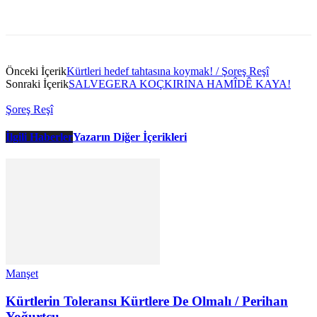
Önceki İçerik
Kürtleri hedef tahtasına koymak! / Şoreş Reşî
Sonraki İçerik
SALVEGERA KOÇKIRINA HAMÎDÊ KAYA!
Şoreş Reşî
İlgili Haberler
Yazarın Diğer İçerikleri
Manşet
Kürtlerin Toleransı Kürtlere De Olmalı / Perihan
Yoğurtçu