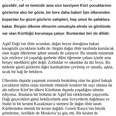
güzeldir, saf ve temizdir ama size tavsiyem Kürt çocuklarının
gözlerine alıcı bir gözle, bir kere daha bakın! İşte ülkesinden
koparılan bu güzel gözlerin sahipleri, hep umut ile şafaklara
bakar. Birgün ülkeme dönerim umuduyla elinde ve gönlünde
var olan Kürtlüğü korumaya çalışır. Bunlardan biri de dilidir.
Agirî Dağı’nın öbür ucundan, dağın beyaz doruğuna bakan
karagözlü çocukların kalbi de, birgün dağın öbür tarafında kurulacak
olan özgür ülkelerine gitme umudu ile çarpıyor. Bu umuda tutunmak
için yüzlerce yıl yaşadığı gurbette dilini öğrenme çabası içinde ama
herşey istedikleri gibi değil. Zorluklar ve sıkıntılar da diz boyu. Bu
nedenle güzel gözlerini diğer kardeşlerine çevirmiş ve umutla, aşkla,
sıcak bir bağ ile bekliyor.
Ülkesinin dışında yaşamak zorunda bırakılmış olan bu güzel bakışlı
çocukların nüfus oranı üzerinde elimizde konkret bir sayı olmasa da
altı milyon Kürt’ün ülkesi Kürdistan dışında yaşadığını tahmin
ediyoruz. Bunların bir bölümü de Agirî’nin eteklerinde yaşıyordu.
Dağı geçecekleri günü bekliyorlardı ama Sovyetlerin dağılması ve
Stalin’in bir kesimi Kazakistan’a sürmesi ile dağın öbür tarafı
Kürtlerinden önemli bir kesim dağıldı. Geneli Rusya’nın büyük
şehirlerine, özellikle de Moskova’ya göç etti. Bir kesimi de