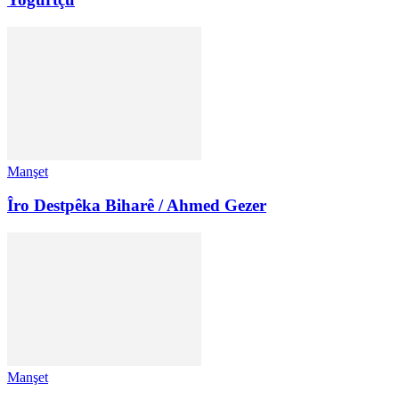
Manşet
Îro Destpêka Biharê / Ahmed Gezer
Manşet