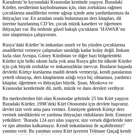
Karadeniz’in kıyısındaki Krasnodar kentinde yaşıyor. Buradaki
Kürtler, nesillerinin kaybolmaması için, olan zorluklara rağmen
çocuklarına anadillerini verme uğraşı içinde ama yardımlarımıza da
ihtiyaçları var. En azından orada bulunmayan ders kitapları, dil
üzerine hazırlanmış CD’ler, çocuk müzik kasetleri ve öğretmen
ihtiyaçları var. Bu nedenle güzel bakışlı çocukların ’HAWAR’ını
size ulaştırmaya çalışıyorum.
Rusya’daki Kürtler’in imkanları sınırlı ve bu yüzden çocuklarına
anadillerini vermeye çalışmaları sanıldığı kadar kolay değil. İmkanı
fazla olan Avrupa, Güney Kürdistan ve diğer bazı bölgelerdeki
Kürtler için belki sıkıntı fazla yok ama Rusya gibi bir ülkede Kürtler
için çok büyük zorluklar ve imkansızlıklar mevcut. Bunların başında
devletin Kürtçe kurslarına maddi destek vermeyişi, kendi paralarının
yeterli olmayışı, ders kitaplarının azlığı veya hiç olmaması, yardımcı
kitaplar, öğretmen vs ihtiyaçları büyük. Şuan, Moskova ve
Krasnodar kentlerinde dil, tarih, müzik ve dans dersleri veriliyor.
Bu merkezlerden biri olan Krasnodar şehrinde 25 bin Kürt yaşıyor.
Buradaki Kürtler, 1998’deki Kürt Otonomisi için devlete başvurur,
devlet izin verir ama para vermez. Emniyete giderek Kürtçe ders
vermek istediklerini ve yardıma ihtiyaçları olduklarını iletir. Emniyet
yetkilileri: ’Burada 124 ayrı ulus yaşıyor, size versek diğerleride ister
ve işin altından kalkamayız. Kendi imkanlarınız ile açabilirsiniz!’
yanıtını verir. Bu yanıttan sonra Kürt işvereni Telmane Qaçağ kendi