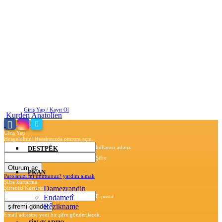
Cumartesi, Ağustos 8, 2026
Giriş Yap / Kayıt Ol
Kurden Anatolien
Giriş Yap
Hoşgeldiniz! Hesabınızda oturum açın.
kullanıcı adınız
DESTPÊK
Şifre
PKAN
Parolanızı mı unuttunuz? yardım almak
Şifre kurtarma
Damezrandin
Şifrenizi Kurtarın
Endametî
E-posta
Rêzikname
Email adresine yeni bir şifre gönderilecek.