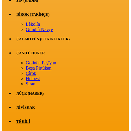
JİN (KADIN)
DÎROK (TARİHÇE)
Lêkolîn
Gund û Navçe
ÇALAKÎYÊN (ETKINLIKLER)
ÇAND Û HUNER
Gotinên Pêşîyan
Beşa Pirtûkan
Çîrok
Helbest
Stran
NÛÇE (HABER)
NIVÎSKAR
TÊKILÎ