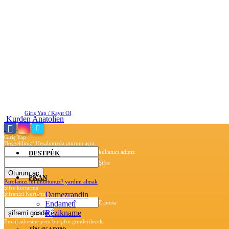
Pazartesi, Ağustos 10, 2026
Giriş Yap / Kayıt Ol
Kurden Anatolien
Giriş Yap
Hoşgeldiniz! Hesabınızda oturum açın.
kullanıcı adınız
DESTPÊK
Şifre
PKAN
Parolanızı mı unuttunuz? yardım almak
Şifre kurtarma
Damezrandin
Şifrenizi Kurtarın
Endametî
E-posta
Rêzikname
Email adresine yeni bir şifre gönderilecek.