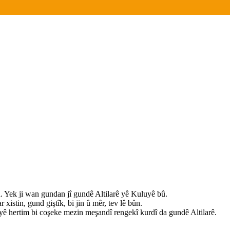
. Yek ji wan gundan jî gundê Altilarê yê Kuluyê bû.
 xistin, gund giştîk, bi jin û mêr, tev lê bûn.
yê hertim bi coşeke mezin meşandî rengekî kurdî da gundê Altilarê.