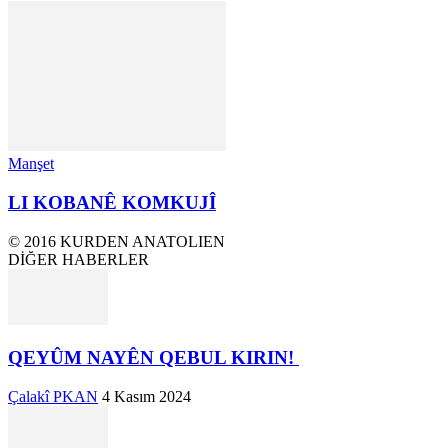
Manşet
LI KOBANÊ KOMKUJÎ
© 2016 KURDEN ANATOLIEN
DİĞER HABERLER
QEYÛM NAYÊN QEBUL KIRIN!
Çalakî PKAN
4 Kasım 2024