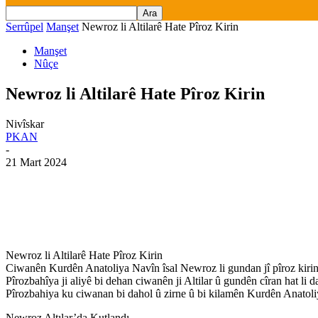
Serrûpel
Manşet
Newroz li Altilarê Hate Pîroz Kirin
Manşet
Nûçe
Newroz li Altilarê Hate Pîroz Kirin
Nivîskar
PKAN
-
21 Mart 2024
Newroz li Altilarê Hate Pîroz Kirin
Ciwanên Kurdên Anatoliya Navîn îsal Newroz li gundan jî pîroz kirin
Pîrozbahîya ji aliyê bi dehan ciwanên ji Altilar û gundên cîran hat li dar
Pîrozbahiya ku ciwanan bi dahol û zirne û bi kilamên Kurdên Anatoli
Newroz Altılar’da Kutlandı