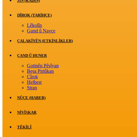
JİN (KADIN)
DÎROK (TARİHÇE)
Lêkolîn
Gund û Navçe
ÇALAKÎYÊN (ETKINLIKLER)
ÇAND Û HUNER
Gotinên Pêşîyan
Beşa Pirtûkan
Çîrok
Helbest
Stran
NÛÇE (HABER)
NIVÎSKAR
TÊKILÎ