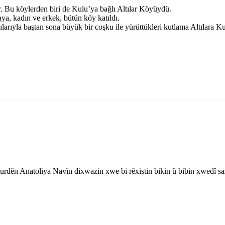
. Bu köylerden biri de Kulu’ya bağlı Altılar Köyüydü.
ya, kadın ve erkek, bütün köy katıldı.
arıyla baştan sona büyük bir coşku ile yürüttükleri kutlama Altılara Kur
rdên Anatoliya Navîn dixwazin xwe bi rêxistin bikin û bibin xwedî sa