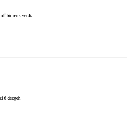
dî bir renk verdi.
zî û dezgeh.