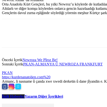
Orta Anadolu Kürt Gençleri, bu yılki Newroz’u köylerde de kutladılar
Altılarlı ve diğer komşu köylerden onlarca gencin hazırlaadığı kutlama
Gençlerin davul zurna eşliğinde söylediği yörenin meşhur Kürtçe şarkıl
Önceki İçerik
Newroza We Pîroz Be!
Sonraki İçerik
PKAN-ALMANYA Û NEWROZA FRANKFURT
PKAN
https://kurdenanatolien.com%20
Armanc, li nasname û çanda xwe xwedi derketin û dane jîyandin e. Ku
İlgili Haberler
Yazarın Diğer İçerikleri