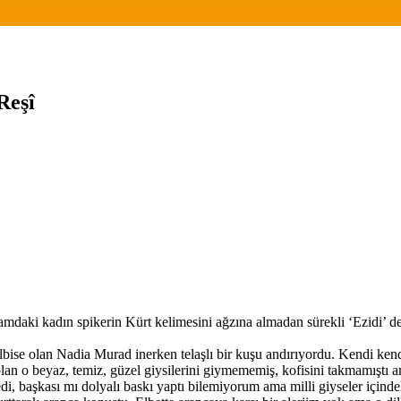
Reşî
daki kadın spikerin Kürt kelimesini ağzına almadan sürekli ‘Ezidi’ dem
lbise olan Nadia Murad inerken telaşlı bir kuşu andırıyordu. Kendi ken
 olan o beyaz, temiz, güzel giysilerini giymememiş, kofisini takmamıştı 
 başkası mı dolyalı baskı yaptı bilemiyorum ama milli giyseler içinde