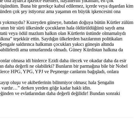
 ona aylarca işkence edenleri, hayallerini yıkanları, en çok
u düşündüm. Buna bir gerekçe kabul edilemez, içerde veya dışardan kim
önlünden çok şey istiyoruz ama yaşamın en büyük işkencesini ona
ları yokmuydu? Kuzeyden güneye, batıdan doğuya bütün Kürtler zülüm
yanın bir sürü ülkesinde çocukların hala öldürüldüğünü saydı ama
at, statü veya ödül mazlum halkın olan Kürtlerin üstünde olmamalıydı
ına” teşekkür ettin. Saydığın ülkelerden bazılarının politikaları
engale saldırınca halkımın çocukları yakıcı güneşin altında
 yapabilirlerdi ama umurlarında olmadı. Güney Kürdistan halkına da
 onlar olmasa idi binlerce Ezidi daha ölecek ve okadar daha da esir
 daha değerli ne olabilirki? Bunların bir parmağına bile bir Nobel
zlerce HPG, YPG, YPJ ve Peşmerge canlarını bağışladı, onlara
yıp oluşu ve akibetlerinin bilinmiyor olması; hala Şengalin
vi vardır…” derken yerden göğe kadar haklı idin.
ğinden ve evlatlarından daha değerli değilidir! Bundan sonraki