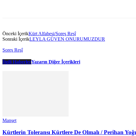
Önceki İçerik
Kürt Alfabesi/Şoreş Reşî
Sonraki İçerik
LEYLA GÜVEN ONURUMUZDUR
Şoreş Reşî
İlgili Haberler
Yazarın Diğer İçerikleri
Manşet
Kürtlerin Toleransı Kürtlere De Olmalı / Perihan Yoğ