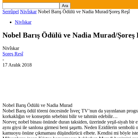
Serrûpel
Nivîskar
Nobel Barış Ödülü ve Nadia Murad/Şoreş Reşî
Nivîskar
Nobel Barış Ödülü ve Nadia Murad/Şoreş 
Nivîskar
Şoreş Reşî
-
17 Aralık 2018
Nobel Barış Ödülü ve Nadia Murad
Nobel Barış ödül töreni öncesinde İsveç TV’nun da yayınlanan program
korkaklığın ve konseptin sebebini bilir ve tahmin edebilir…
Norveç nobel binası önünde duran taksiden, üzerinde yeşil-siyah bir e
aynı giysi ile sanlona girmesi beni şaşırttı. Neden Ezidilerin sembolü
kamuoyu önüne çıkmaması düşündürücü elbete. Kendisi mi böyle istedi,