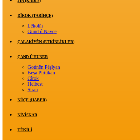
JİN (KADIN)
DÎROK (TARİHÇE)
Lêkolîn
Gund û Navçe
ÇALAKÎYÊN (ETKINLIKLER)
ÇAND Û HUNER
Gotinên Pêşîyan
Beşa Pirtûkan
Çîrok
Helbest
Stran
NÛÇE (HABER)
NIVÎSKAR
TÊKILÎ