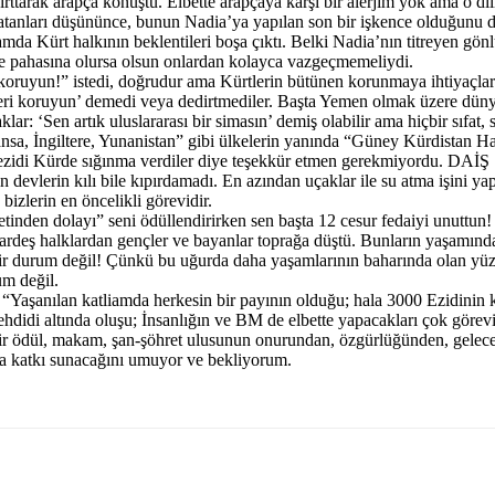
arak arapça konuştu. Elbette arapçaya karşı bir alerjim yok ama o dille
da satanları düşününce, bunun Nadia’ya yapılan son bir işkence olduğun
amda Kürt halkının beklentileri boşa çıktı. Belki Nadia’nın titreyen g
n, ne pahasına olursa olsun onlardan kolayca vazgeçmemeliydi.
 koruyun!” istedi, doğrudur ama Kürtlerin bütünen korunmaya ihtiyaç
tleri koruyun’ demedi veya dedirtmediler. Başta Yemen olmak üzere dün
klar: ‘Sen artık uluslararası bir simasın’ demiş olabilir ama hiçbir sıf
ansa, İngiltere, Yunanistan” gibi ülkelerin yanında “Güney Kürdistan Halk
i ezidi Kürde sığınma verdiler diye teşekkür etmen gerekmiyordu. DAİŞ Ş
ığın devlerin kılı bile kıpırdamadı. En azından uçaklar ile su atma işini
izlerin en öncelikli görevidir.
etinden dolayı” seni ödüllendirirken sen başta 12 cesur fedaiyi unuttun!
deş halklardan gençler ve bayanlar toprağa düştü. Bunların yaşamından
 bir durum değil! Çünkü bu uğurda daha yaşamlarının baharında olan yü
um değil.
aşanılan katliamda herkesin bir payının olduğu; hala 3000 Ezidinin ka
tehdidi altında oluşu; İnsanlığın ve BM de elbette yapacakları çok göre
bir ödül, makam, şan-şöhret ulusunun onurundan, özgürlüğünden, gelece
la katkı sunacağını umuyor ve bekliyorum.