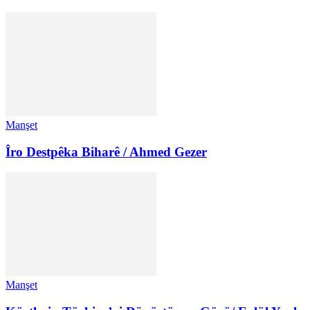
Manşet
Îro Destpêka Biharê / Ahmed Gezer
Manşet