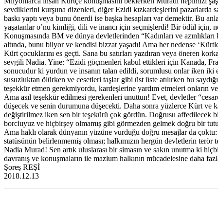
Milyonlarca insan Kürtçe konuşmasını beklerken Muradi hepimizi şaşırtt
sevdiklerini kurşuna dizenleri, diğer Ezidi kızkardeşlerini pazarlar
baskı yaptı veya bunu önerdi ise başka hesapları var demektir. Bu anl
yaşatanlar o’nu kimliği, dili ve inancı için seçmişlerdi! Bir ödül içi
Konuşmasında BM ve dünya devletlerinden “Kadınları ve azınlıkları
altında, bunu bilyor ve kendisi bizzat yaşadı! Ama her nedense ‘Kür
Kürt çocuklarını es geçti. Sana bu satırları yazdıran veya öneren korka
sevgili Nadia. Yine: “Ezidi göçmenleri kabul ettikleri için Kanada, Fr
sonucudur ki yurdun ve insanın talan edildi, sorumlusu onlar iken ik
susuzluktan ölürken ve cesetleri taşlar gibi üst üste atılırken bu sayd
teşekkür etmen gerekmiyordu, kardeşlerine yardım etmeleri onların ve b
Ama asıl teşekkür edilmesi gerekenleri unuttun! Evet, devletler “cesar
düşecek ve senin durumuna düşecekti. Daha sonra yüzlerce Kürt ve kar
değiştirilmez iken sen bir teşekürü çok gördün. Doğrusu affedilecek
borcluyuz ve hiçbirşey olmamış gibi görmezden gelmek doğru bir tut
Ama haklı olarak dünyanın yüzüne vurduğu doğru mesajlar da çoktu: “Y
statüsünün belirlenmemiş olması; halkımızın hergün devletlerin terör 
Nadia Murad! Sen artık uluslarası bir simasın ve sakın unutma ki hiç
davranış ve konuşmaların ile mazlum halkının mücadelesine daha faz
Şoreş REŞİ
2018.12.13