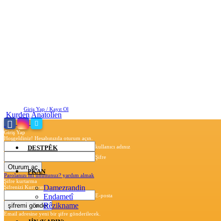
Cumartesi, Ağustos 8, 2026
Giriş Yap / Kayıt Ol
Kurden Anatolien
Giriş Yap
Hoşgeldiniz! Hesabınızda oturum açın.
kullanıcı adınız
DESTPÊK
Şifre
PKAN
Parolanızı mı unuttunuz? yardım almak
Şifre kurtarma
Damezrandin
Şifrenizi Kurtarın
Endametî
E-posta
Rêzikname
Email adresine yeni bir şifre gönderilecek.