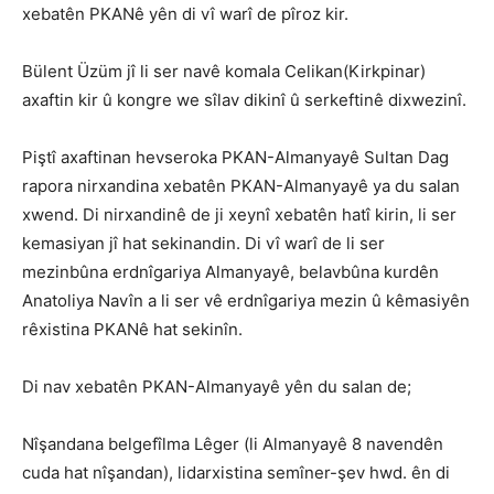
xebatên PKANê yên di vî warî de pîroz kir.
Bülent Üzüm jî li ser navê komala Celikan(Kirkpinar)
axaftin kir û kongre we sîlav dikinî û serkeftinê dixwezinî.
Piştî axaftinan hevseroka PKAN-Almanyayê Sultan Dag
rapora nirxandina xebatên PKAN-Almanyayê ya du salan
xwend. Di nirxandinê de ji xeynî xebatên hatî kirin, li ser
kemasiyan jî hat sekinandin. Di vî warî de li ser
mezinbûna erdnîgariya Almanyayê, belavbûna kurdên
Anatoliya Navîn a li ser vê erdnîgariya mezin û kêmasiyên
rêxistina PKANê hat sekinîn.
Di nav xebatên PKAN-Almanyayê yên du salan de;
Nîşandana belgefîlma Lêger (li Almanyayê 8 navendên
cuda hat nîşandan), lidarxistina semîner-şev hwd. ên di