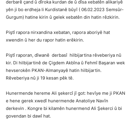
derbarê çand û dîroka kurdan de û dîsa xebatên alikariyê
yên ji bo erdheja li Kurdistanê bûyî ( 06.02.2023 Semsûr-
Gurgum) hatine kirin û gelek xebatên din hatin rêzkirin.
Piştî rapora nirxandina xebatan, rapora aboriyê hat
xwendin û her du rapor hatin erêkirin.
Piştî raporan, dîwanê derbasî hilbijartina rêveberiya nû
kir. Di hilbijartinê de Çigdem Akbîna û Fehmî Başaran wek
hevserokên PKAN-Almanyayê hatin hilbijartin.
Rêveberiya nû ji 19 kesan pêk tê.
Hunermende hereme Ali şekercî jî got: hevîye me ji PKAN
e hene gerek xwedî hunermende Anatoliye Navîn
derkevin . Kongre bi kilamên hunermend Ali Şekerci û bi
govendan bi dawî hat.