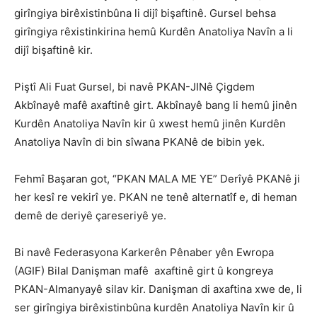
girîngiya birêxistinbûna li dijî bişaftinê. Gursel behsa
girîngiya rêxistinkirina hemû Kurdên Anatoliya Navîn a li
dijî bişaftinê kir.
Piştî Ali Fuat Gursel, bi navê PKAN-JINê Çigdem
Akbînayê mafê axaftinê girt. Akbînayê bang li hemû jinên
Kurdên Anatoliya Navîn kir û xwest hemû jinên Kurdên
Anatoliya Navîn di bin sîwana PKANê de bibin yek.
Fehmî Başaran got, “PKAN MALA ME YE” Derîyê PKANê ji
her kesî re vekirî ye. PKAN ne tenê alternatîf e, di heman
demê de deriyê çareseriyê ye.
Bi navê Federasyona Karkerên Pênaber yên Ewropa
(AGIF) Bilal Danişman mafê axaftinê girt û kongreya
PKAN-Almanyayê silav kir. Danişman di axaftina xwe de, li
ser girîngiya birêxistinbûna kurdên Anatoliya Navîn kir û