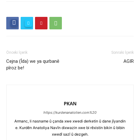
Önceki İçerik
Sonraki İçerik
Cejna (Îda) we ya qurbanê
AGIR
pîroz be!
PKAN
https://kurdenanatolien.com%20
Armanc, li nasname û çanda xwe xwedi derketin û dane jîyandin
e. Kurdên Anatoliya Navîn dixwazin xwe bi rêxistin bikin û bibin
xwedî sazî û dezgeh.