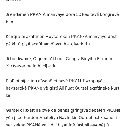
Ji endamên PKAN Almanyayê dora 50 kes tevlî kongreyê
bûn.
Kongre bi axaftinên Hevserokên PKAN-Almanyayê dest
pê kir û piştî axaftinan dîwan hat diyarkirin.
Ji bo dîwanê; Çigdem Akbina, Cengiz Binyil û Ferudin
Yurtsever hatin hilbijartin.
Piştî hilbijartina dîwanê bi navê PKAN-Ewropayê
hevserokê PKANê yê giştî Ali Fuat Gursel axaftineke kurt
kir.
Gursel di axaftina xwe de behsa girîngiya xebatên PKANê
yên ji bo Kurdên Anatoliya Navîn kir. Gursel bal kişand li
ser sekna PKANê ya li dijî bişaftinê (asîmîlasyonê) û