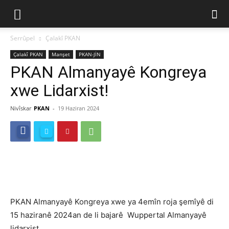
Serrûpel
Çalakî PKAN
Çalakî PKAN
Manşet
PKAN-JİN
PKAN Almanyayê Kongreya
xwe Lidarxist!
Nivîskar
PKAN
-
19 Haziran 2024
PKAN Almanyayê Kongreya xwe ya 4emîn roja şemîyê di
15 haziranê 2024an de li bajarê Wuppertal Almanyayê
lidarxist.