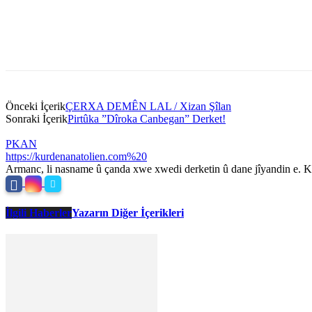
Önceki İçerik
ÇERXA DEMÊN LAL / Xizan Şîlan
Sonraki İçerik
Pirtûka ”Dîroka Canbegan” Derket!
PKAN
https://kurdenanatolien.com%20
Armanc, li nasname û çanda xwe xwedi derketin û dane jîyandin e. Ku
İlgili Haberler
Yazarın Diğer İçerikleri