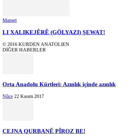
Manşet
LI XALIKEJÊRÊ (GÖLYAZI) ŞEWAT!
© 2016 KURDEN ANATOLIEN
DİĞER HABERLER
Orta Anadolu Kürtleri: Azınlık içinde azınlık
Nûçe
22 Kasım 2017
CEJNA QURBANÊ PÎROZ BE!