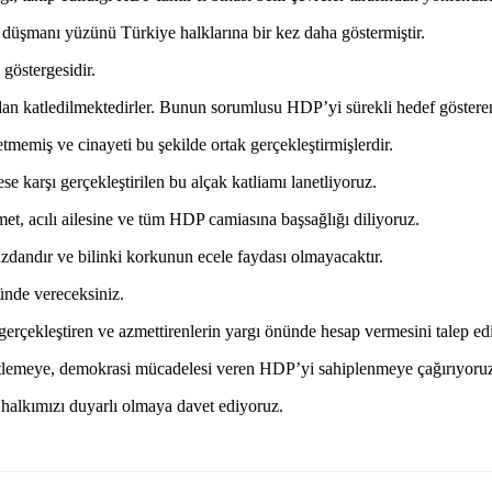
üşmanı yüzünü Türkiye halklarına bir kez daha göstermiştir.
göstergesidir.
fından katledilmektedirler. Bunun sorumlusu HDP’yi sürekli hedef göst
tmemiş ve cinayeti bu şekilde ortak gerçekleştirmişlerdir.
 karşı gerçekleştirilen bu alçak katliamı lanetliyoruz.
t, acılı ailesine ve tüm HDP camiasına başsağlığı diliyoruz.
zdandır ve bilinki korkunun ecele faydası olmayacaktır.
nünde vereceksiniz.
gerçekleştiren ve azmettirenlerin yargı önünde hesap vermesini talep ed
etlemeye, demokrasi mücadelesi veren HDP’yi sahiplenmeye çağırıyoru
n halkımızı duyarlı olmaya davet ediyoruz.