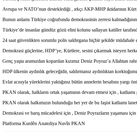
Avrupa ve NATO’nun desteklediği , ırkçı AKP-MHP iktidarının Kürt d
Bunun anlamı Türkiye coğrafsında demokrasinin zerresi kalmadığının 
Türkiye’de insanlar gündüz gözü elini kolunu sallayan katiller tara
24 saat güvenlikten sorumlu polis saldırgana hiçbir şekilde müdahale e
Demokrasi güçlerine, HDP’ye, Kürtlere, sesini çıkarmak isteyen herkese
Genç yaşta aramızdan koparılan kızımız Deniz Poyraz’a Allahtan rahme
HDP ülkenin aydınlık geleceğidir, saldırmanız aydınlıktan korktuğunu
Evlat acısıyla yüreklerini yaktığınız bütün annelerin hesabını yargı ö
PKAN olarak, halkların ortak yaşamının devam etmesi için , katliamı 
PKAN olarak halkımızın bulunduğu her yer de bu faşist katliamı lan
Demokrasi ve barış mücadelesi için , Deniz Poyrazların yaşaması içi
Platforma Kurdên Anatoliya Navîn PKAN