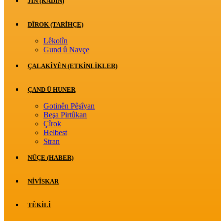
JİN (KADIN)
DÎROK (TARİHÇE)
Lêkolîn
Gund û Navçe
ÇALAKÎYÊN (ETKINLIKLER)
ÇAND Û HUNER
Gotinên Pêşîyan
Beşa Pirtûkan
Çîrok
Helbest
Stran
NÛÇE (HABER)
NIVÎSKAR
TÊKILÎ