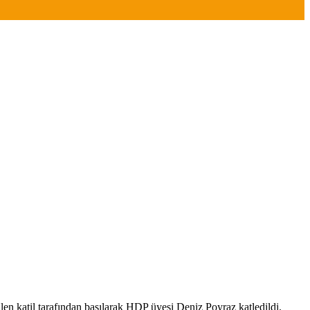
irilen katil tarafından basılarak HDP üyesi Deniz Poyraz katledildi.