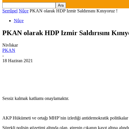
Serrûpel
Nûçe
PKAN olarak HDP Izmir Saldırısını Kınıyoruz !
Nûçe
PKAN olarak HDP Izmir Saldırısını Kınıy
Nivîskar
PKAN
-
18 Haziran 2021
Sessiz kalmak katliamı onaylamaktır.
AKP Hükümeti ve ortağı MHP’nin izlediği antidemokratik politikalar
Sürekli polisin gözetimi altında olan, girenin çıkanın kayıt altına alın