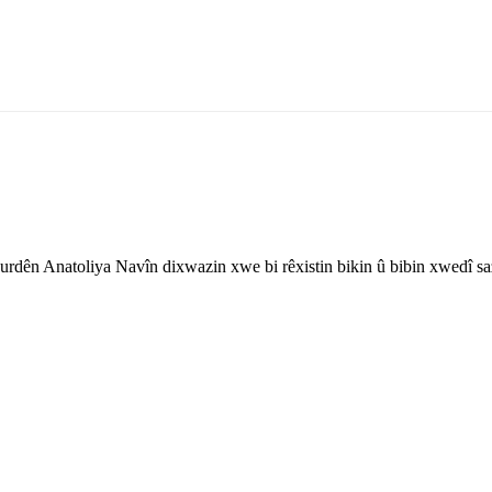
rdên Anatoliya Navîn dixwazin xwe bi rêxistin bikin û bibin xwedî sa