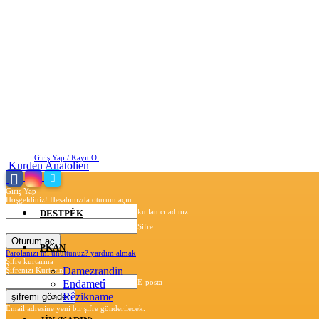
Pazar, Ağustos 9, 2026
Giriş Yap / Kayıt Ol
Kurden Anatolien
Giriş Yap
Hoşgeldiniz! Hesabınızda oturum açın.
kullanıcı adınız
DESTPÊK
Şifre
PKAN
Parolanızı mı unuttunuz? yardım almak
Şifre kurtarma
Damezrandin
Şifrenizi Kurtarın
Endametî
E-posta
Rêzikname
Email adresine yeni bir şifre gönderilecek.