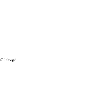
zî û dezgeh.