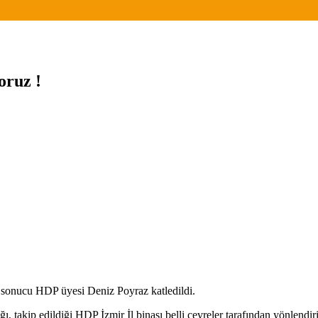
oruz !
 sonucu HDP üyesi Deniz Poyraz katledildi.
dığı, takip edildiği HDP İzmir İl binası belli çevreler tarafından yönlend