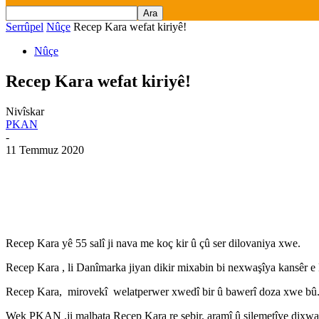
Serrûpel
Nûçe
Recep Kara wefat kiriyê!
Nûçe
Recep Kara wefat kiriyê!
Nivîskar
PKAN
-
11 Temmuz 2020
Recep Kara yê 55 salî ji nava me koç kir û çû ser dilovaniya xwe.
Recep Kara , li Danîmarka jiyan dikir mixabin bi nexwaşîya kansêr e 
Recep Kara, mirovekî welatperwer xwedî bir û bawerî doza xwe bû. 
Wek PKAN ,ji malbata Recep Kara re sebir, aramî û silemetîye dixwa