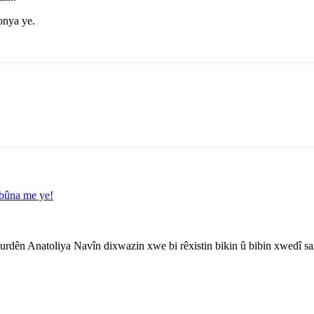
onya ye.
ebûna me ye!
rdên Anatoliya Navîn dixwazin xwe bi rêxistin bikin û bibin xwedî sa