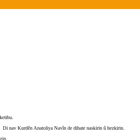
ketibu.
Di nav Kurdên Anatoliya Navîn de dihate naskirin û hezkirin.
zin.