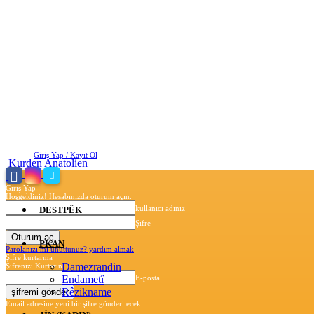
Perşembe, Ağustos 6, 2026
Giriş Yap / Kayıt Ol
Kurden Anatolien
Giriş Yap
Hoşgeldiniz! Hesabınızda oturum açın.
kullanıcı adınız
DESTPÊK
Şifre
PKAN
Parolanızı mı unuttunuz? yardım almak
Şifre kurtarma
Damezrandin
Şifrenizi Kurtarın
Endametî
E-posta
Rêzikname
Email adresine yeni bir şifre gönderilecek.