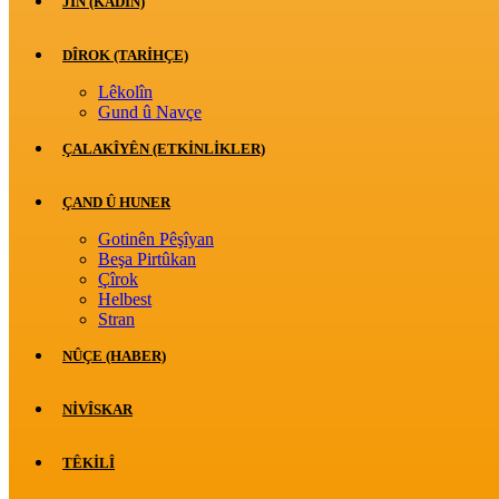
JİN (KADIN)
DÎROK (TARİHÇE)
Lêkolîn
Gund û Navçe
ÇALAKÎYÊN (ETKINLIKLER)
ÇAND Û HUNER
Gotinên Pêşîyan
Beşa Pirtûkan
Çîrok
Helbest
Stran
NÛÇE (HABER)
NIVÎSKAR
TÊKILÎ