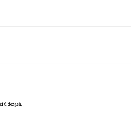
zî û dezgeh.