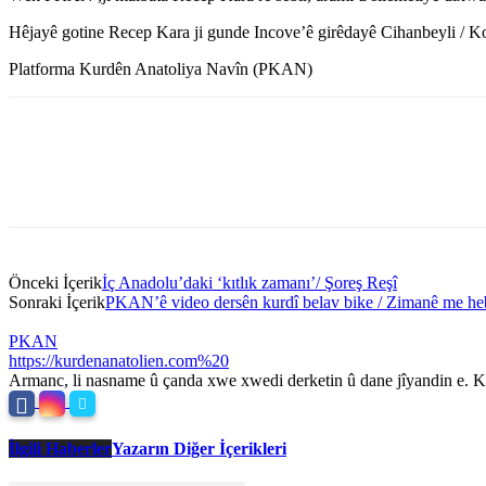
Hêjayê gotine Recep Kara ji gunde Incove’ê girêdayê Cihanbeyli / K
Platforma Kurdên Anatoliya Navîn (PKAN)
Önceki İçerik
İç Anadolu’daki ‘kıtlık zamanı’/ Şoreş Reşî
Sonraki İçerik
PKAN’ê video dersên kurdî belav bike / Zimanê me h
PKAN
https://kurdenanatolien.com%20
Armanc, li nasname û çanda xwe xwedi derketin û dane jîyandin e. Ku
İlgili Haberler
Yazarın Diğer İçerikleri