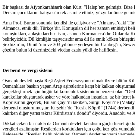
Bir başkası da Afyonkarahisarlı olan Kürt, ”Halep’ten gelmişiz. Bize
Dersim çocuklarını batıya sürerek asimile ettiniz, yüzyıllar önce gelmi
Ama Prof. Buran sonunda kendisi ile çelişiyor ve ”Almanya’daki Türk
Almanca, etnik dili Türkçe’dir. Konuşulan dil her zaman etnitisiyi be
konuştukları, anlaştıkları bir lisan, aslında Kurmancca’dır. Onlar da
belirleyicidir. Dil kimliğin taşıyıcısıdır ama dil ile etnik köken birle
Şexbizin’ın, Dimili’nin ve 303 yıl önce yerleşen bir Canbeg’ın, Sewedi’
çözüm bulun ki üzerinizdeki vicdan azabı yükü de hafiflesin.
Derbend ve vergi sistemi
Osmanlı devleti başta Reşî Aşiret Federasyonu olmak üzere bütün Kürt 
Osmanlılara baskın yapan Arap aşiretlerine karşı bir kalkan oluşturma
gerçekleştirmek için bugünkü koruculuk sisteminin benzeri olan ”Derbe
karakollar oluşturarak asker ve yöre halkından insanları, az bir ücret 
Köprüsü’nü geçerek, Bulam Çayı’nı takiben, Sürgü Köyü’ne (Malatya) 
derbend oluşturulmuştur. Kırşehir’de ”Kesik Köprü” (1744) derbendi
kalırken diğer yarısı tekrar Kürdistan’a döndü” diyordu. Anadolu ve Adı
Dikkat çeken bir nokta da Osmanlı devleti kendisini güçlü hissetiği dö
vergileri azaltmıştır. Reşîlerden korktukları için çoğu kez göz yumduk
Belgeselde, ”Reşiler, bağlı oldukları Osmanlı devletine vergi vermede