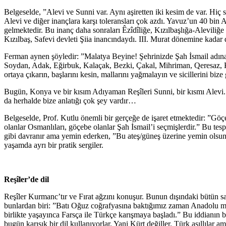
Belgeselde, ”Alevi ve Sunni var. Aynı aşiretten iki kesim de var. Hi
Alevi ve diğer inançlara karşı toleransları çok azdı. Yavuz’un 40 bin 
gelmektedir. Bu inanç daha sonraları Êzîdîliğe, Kızılbaşlığa-Aleviliğe
Kızılbaş, Safevi devleti Şiia inancındaydı. III. Murat dönemine kadar
Ferman aynen şöyledir: ”Malatya Beyine! Şehrinizde Şah İsmail adına 
Soydan, Adak, Eğirbuk, Kalaçak, Bezki, Çakal, Mihriman, Qeresaz, Kö
ortaya çıkarın, başlarını kesin, mallarını yağmalayın ve sicillerini bi
Bugün, Konya ve bir kısım Adıyaman Reşîleri Sunni, bir kısmı Alevi. S
da herhalde bize anlatığı çok şey vardır…
Belgeselde, Prof. Kutlu önemli bir gerçeğe de işaret etmektedir: ”Gö
olanlar Osmanlıları, göçebe olanlar Şah İsmail’i seçmişlerdir.” Bu te
gibi davranır ama yemin ederken, ”Bu ateş/güneş üzerine yemin olsun!
yaşamda ayrı bir pratik sergiler.
Reşîler’de dil
Reşîler Kurmanc’tır ve Fırat ağzını konuşur. Bunun dışındaki bütün sav
bunlardan biri: ”Batı Oğuz coğrafyasına baktığımız zaman Anadolu merk
birlikte yaşayınca Farsça ile Türkçe karışmaya başladı.” Bu iddianın b
bugün karışık bir dil kullanıyorlar. Yani Kürt değiller. Türk asıllılar am