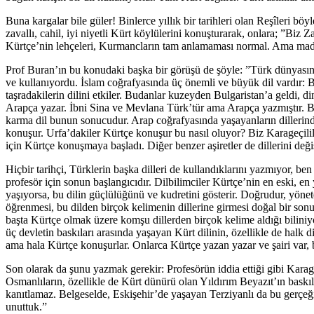
Buna kargalar bile güler! Binlerce yıllık bir tarihleri olan Reşîleri bö
zavallı, cahil, iyi niyetli Kürt köylülerini konuşturarak, onlara; ”B
Kürtçe’nin lehçeleri, Kurmancların tam anlamaması normal. Ama madem 
Prof Buran’ın bu konudaki başka bir görüşü de şöyle: ”Türk dünyasında 
ve kullanıyordu. İslam coğrafyasında üç önemli ve büyük dil vardır: Bi
taşradakilerin dilini etkiler. Budanlar kuzeyden Bulgaristan’a geldi, 
Arapça yazar. İbni Sina ve Mevlana Türk’tür ama Arapça yazmıştır. Bu aşi
karma dil bunun sonucudur. Arap coğrafyasında yaşayanların dillerind
konuşur. Urfa’dakiler Kürtçe konuşur bu nasıl oluyor? Biz Karageçili
için Kürtçe konuşmaya başladı. Diğer benzer aşiretler de dillerini d
Hiçbir tarihçi, Türklerin başka dilleri de kullandıklarını yazmıyor, 
profesör için sonun başlangıcıdır. Dilbilimciler Kürtçe’nin en eski, 
yaşıyorsa, bu dilin güçlülüğünü ve kudretini gösterir. Doğrudur, yöneten
öğrenmesi, bu dilden birçok kelimenin dillerine girmesi doğal bir so
başta Kürtçe olmak üzere komşu dillerden birçok kelime aldığı bilini
üç devletin baskıları arasında yaşayan Kürt dilinin, özellikle de halk
ama hala Kürtçe konuşurlar. Onlarca Kürtçe yazan yazar ve şairi var, bu
Son olarak da şunu yazmak gerekir: Profesörün iddia ettiği gibi Karag
Osmanlıların, özellikle de Kürt dünürü olan Yıldırım Beyazıt’ın baskı
kanıtlamaz. Belgeselde, Eskişehir’de yaşayan Terziyanlı da bu gerçeği
unuttuk.”