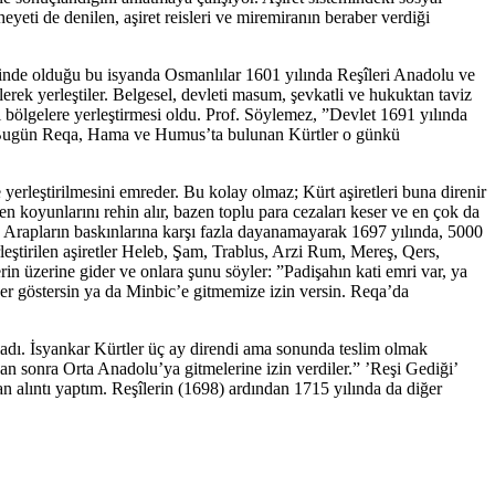
yeti de denilen, aşiret reisleri ve miremiranın beraber verdiği
e içinde olduğu bu isyanda Osmanlılar 1601 yılında Reşîleri Anadolu ve
ek yerleştiler. Belgesel, devleti masum, şevkatli ve hukuktan taviz
i bölgelere yerleştirmesi oldu. Prof. Söylemez, ”Devlet 1691 yılında
ldı. Bugün Reqa, Hama ve Humus’ta bulunan Kürtler o günkü
yerleştirilmesini emreder. Bu kolay olmaz; Kürt aşiretleri buna direnir
en koyunlarını rehin alır, bazen toplu para cezaları keser ve en çok da
 ve Arapların baskınlarına karşı fazla dayanamayarak 1697 yılında, 5000
leştirilen aşiretler Heleb, Şam, Trablus, Arzi Rum, Mereş, Qers,
in üzerine gider ve onlara şunu söyler: ”Padişahın kati emri var, ya
yer göstersin ya da Minbic’e gitmemize izin versin. Reqa’da
ladı. İsyankar Kürtler üç ay direndi ama sonunda teslim olmak
undan sonra Orta Anadolu’ya gitmelerine izin verdiler.” ’Reşi Gediği’
dan alıntı yaptım. Reşîlerin (1698) ardından 1715 yılında da diğer