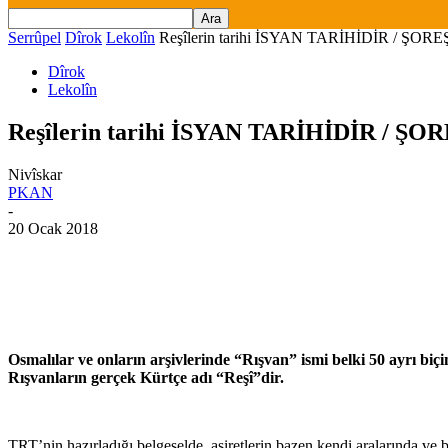
Serrûpel
Dîrok
Lekolîn
Reşîlerin tarihi İSYAN TARİHİDİR / ŞORE
Dîrok
Lekolîn
Reşîlerin tarihi İSYAN TARİHİDİR / ŞO
Nivîskar
PKAN
-
20 Ocak 2018
Osmalılar ve onların arşivlerinde “Rışvan” ismi belki 50 ayrı biçi
Rışvanların gerçek Kürtçe adı “Reşî”dir.
TRT’nin hazırladığı belgeselde, aşiretlerin bazen kendi aralarında ve b