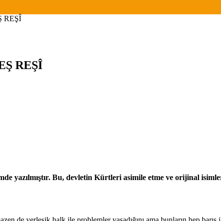
Ş REŞÎ
REŞ REŞÎ
mde yazılmıştır. Bu, devletin Kürtleri asimile etme ve orijinal isim
azen de yerleşik halk ile problemler yaşadığını ama bunların hep barış i