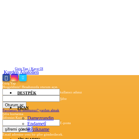
Cumartesi, Ağustos 8, 2026
Giriş Yap / Kayıt Ol
Kurden Anatolien
Giriş Yap
Hoşgeldiniz! Hesabınızda oturum açın.
kullanıcı adınız
DESTPÊK
Şifre
PKAN
Parolanızı mı unuttunuz? yardım almak
Şifre kurtarma
Damezrandin
Şifrenizi Kurtarın
Endametî
E-posta
Rêzikname
Email adresine yeni bir şifre gönderilecek.