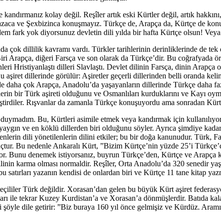
yle kandırmanız kolay değil. Reşîler artık eski Kürtler değil, artık hakkı
iz Zazaca ve Şexbizinca konuşmayız. Türkçe de, Arapça da, Kürtçe de ko
fark yok diyorsunuz devletin dili yılda bir hafta Kürtçe olsun! Veya K
çok dillilik kavramı vardı. Türkler tarihlerinin derinliklerinde de tek 
ri Arapça, diğeri Farsça ve son olarak da Türkçe’dir. Bu coğrafyada örtül
dinleri Hristiyanlaştı dilleri Slavlaştı. Devlet dilinin Farsça, dinin A
ret dillerinde görülür: Aşiretler geçerli dillerinden belli oranda kelime
e daha çok Arapça, Anadolu’da yaşayanların dillerinde Türkçe daha fazl
lerin bir Türk aşireti olduğunu ve Osmanlıları kurduklarını ve Kayı o
eğiştirdiler. Rışvanlar da zamanla Türkçe konuşuyordu ama sonradan Kü
ben duymadım. Bu, Kürtleri asimile etmek veya kandırmak için kullanılıy
en yaygın ve en köklü dillerden biri olduğunu söyler. Ayrıca şimdiye ka
lerin dili yönetilenlerin dilini etkiler; bu bir doğa kanunudur. Türk, Fa
nuçtur. Bu nedenle Ankaralı Kürt, ”Bizim Kürtçe’nin yüzde 25’i Türkçe
yor. Bunu denemek istiyorsanız, buyrun Türkçe’den, Kürtçe ve Arapça kel
 dilinin karma olması normaldir. Reşîler, Orta Anadolu’da 320 senedir yaş
 satırları yazanın kendisi de onlardan biri ve Kürtçe 11 tane kitap yazm
eçililer Türk değildir. Xorasan’dan gelen bu büyük Kürt aşiret federas
ları ile tekrar Kuzey Kurdistan’a ve Xorasan’a dönmüşlerdir. Batıda kal
 şöyle dile getirir: ”Biz buraya 160 yıl önce gelmişiz ve Kürdüz. Aram