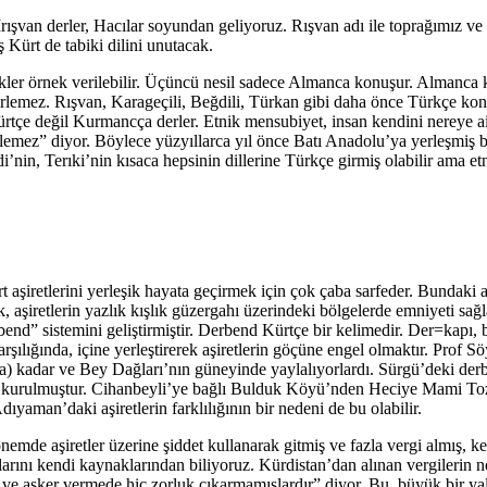
 Irışvan derler, Hacılar soyundan geliyoruz. Rışvan adı ile toprağımız 
ş Kürt de tabiki dilini unutacak.
ler örnek verilebilir. Üçüncü nesil sadece Almanca konuşur. Almanca 
lirlemez. Rışvan, Karageçili, Beğdili, Türkan gibi daha önce Türkçe kon
 Kürtçe değil Kurmancça derler. Etnik mensubiyet, insan kendini nereye 
ştirilemez” diyor. Böylece yüzyıllarca yıl önce Batı Anadolu’ya yerleşmiş
nin, Terıki’nin kısaca hepsinin dillerine Türkçe girmiş olabilir ama etn
aşiretlerini yerleşik hayata geçirmek için çok çaba sarfeder. Bundaki a
k, aşiretlerin yazlık kışlık güzergahı üzerindeki bölgelerde emniyeti sa
nd” sistemini geliştirmiştir. Derbend Kürtçe bir kelimedir. Der=kapı, b
karşılığında, içine yerleştirerek aşiretlerin göçüne engel olmaktır. Prof
kadar ve Bey Dağları’nın güneyinde yaylalıyorlardı. Sürgü’deki derbe
 kurulmuştur. Cihanbeyli’ye bağlı Bulduk Köyü’nden Heciye Mami Toze 
yaman’daki aşiretlerin farklılığının bir nedeni de bu olabilir.
nemde aşiretler üzerine şiddet kullanarak gitmiş ve fazla vergi almış, ke
larını kendi kaynaklarından biliyoruz. Kürdistan’dan alınan vergilerin n
 ve asker vermede hiç zorluk çıkarmamışlardır” diyor. Bu, büyük bir yal