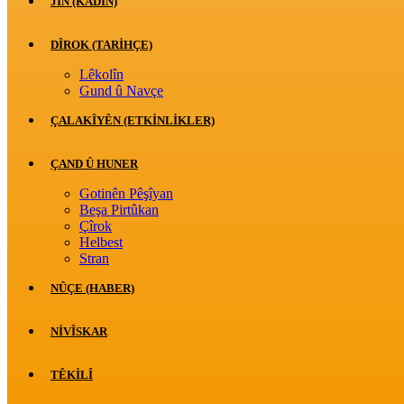
JİN (KADIN)
DÎROK (TARİHÇE)
Lêkolîn
Gund û Navçe
ÇALAKÎYÊN (ETKINLIKLER)
ÇAND Û HUNER
Gotinên Pêşîyan
Beşa Pirtûkan
Çîrok
Helbest
Stran
NÛÇE (HABER)
NIVÎSKAR
TÊKILÎ