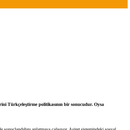
lerini Türkçeleştirme politikasının bir sonucudur. Oysa
le sonuçlandığını anlatmaya çalışıyor. Aşiret sistemindeki sosyal