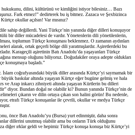
nı, hukukunu, dilini, kültürünü ve kimliğini istiyor bilesiniz… Bazı
nuşuruz. Fark etmez!” dedirterek bu iş bitmez. Zazaca ve Şexbizinca
ürtçe okullar açılsın! Var mısınız?
dile sahip değillerdi. Yani Türkçe’nin yanında diğer dilleri konuşuyor
ü bir diller mücadelesi de vardır. Yönetenlerin dili yönetilenlerin,
rapça olması, toplumun Türkçe konuşması beklenmez. O zamanın aydınları
leri alarak, ortak geçerli bölge dili yaratmışlardır. Aşiretlerdeki bu
adır. Karageçili aşiretinin Batı Anadolu’da yaşayanları Türkçe
ymağına mensup oluğunu biliyoruz. Doğudakiler oraya adepte oldukları
rtçe konuşmaya başladı.”
or. İslam coğrafyasındaki büyük diller arasında Kürtçe’yi saymamak bir
dar büyük baskılar altında yaşayan Kürtçe eğer bugüne gelmiş ve hala
rs ve Arap inkarcı zihniyeti altında yaşayan Kürtlerin bu dilleri
’dir” diyor. Bundan doğal ne olabilir ki? Bunun yanında Türkçe’nin de
imeleri çıkarın ve dilin ortaya çıkan son halini görün! Bu nedenle,
ıyor, etrafı Türkçe konuşanlar ile çevrili, okullar ve medya Türkçe
ıştır.
yonu, önce Batı Anadolu’yu (Bursa) yurt edinmiştir, daha sonra
anlar dillerini unutmuş olabilir ama bu onların Türk olduğunu
ıza diğer ırklar geldi ve hepimiz Türkçe konuşa konuşa biz Kürtçe’yi