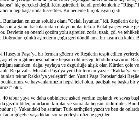
pısı” hiç gerçekçi değil. Kürt aşiretleri, kendi problemlerine ”Rûspi” he
lıcını hep başlarında hissettiler. Bu nedenle birçok isyan çıktı.
yız. Bunlardan en uzun soluklu olanı ”Celali İsyanları” idi. Reşîlerin d
sonra Şahın baskılarından dolayı bunlar tekrar Kütahya çevresine geler
r. Devletin en önemli çözüm yolu aşiretleri zorla, uzak, çöl ve tehlikel
iyor. Doğrudur, çünkü aşiretlerin çoğu geri döndü ama bir kısmı da ka
 Huseyin Paşa’ya bir ferman göderir ve Reşîlerin tespit edilen yerlerde 
 aşiretlerin gitmemesi halinde hepsini öldüreceği tehdidini savurur. Baz
şardığını sanırken, dağa, yaylaya ve özgürlüğe alışık olan Kürtler, çöle
manlı, Reqa valisi Mustafa Paşa’ya yeni bir ferman yazar: ”Rakka’ya yer
nları tekrar Rakka’ya yerleştir!” der. Yusuf Paşa Toroslar’daki Reşîler
Çocuklarımız ve hayvanlarımızın hepsi telef oldu, padişah ya başka bir 
ürüz!” olur.
, 40 tabur yaya ve daha onbinlerce askeri yardım toplandı ve savaş baş
ında gezdirildiler, onurlarını kırdılar ve sonra da hepsini öldürdüler. B
budur (!). Yukarıdaki bu satırlar; Türk tarihçileri yazdı ve ben de onlar
a kadar göçebe yaşadıktan sonra yerleşik düzene geçtiler.