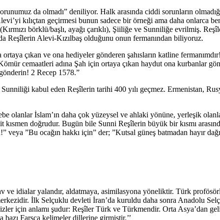
ç sorunumuz da olmadı” deniliyor. Halk arasında ciddi sorunların olmad
Alevi’yi kılıçtan geçirmesi bunun sadece bir örneği ama daha onlarca ben
 (Kırmızı börklü/başlı, ayağı çarıklı), Şiiliğe ve Sunniliğe evrilmiş. R
 da Reşîlerin Alevi-Kızılbaş olduğunu onun fermanından biliyoruz.
ortaya çıkan ve ona hediyeler gönderen şahısların katline fermanımdır!
mür cemaatleri adına Şah için ortaya çıkan haydut ona kurbanlar gönder
ze gönderin! 2 Recep 1578.”
unniliği kabul eden Reşîlerin tarihi 400 yılı geçmez. Ermenistan, Rusy
çebe olanlar İslam’ın daha çok yüzeysel ve ahlaki yönüne, yerleşik olan
spit kısmen doğrudur. Bugün bile Sunni Reşîlerin büyük bir kısmı arası
” veya ”Bu ocağın hakkı için” der; ”Kutsal güneş batmadan hayır dağıt
 ve idialar yalandır, aldatmaya, asimilasyona yöneliktir. Türk profösör
ezidir. İlk Selçuklu devleti İran’da kuruldu daha sonra Anadolu Selçukl
izler için anlamı şudur: Reşîler Türk ve Türkmendir. Orta Asya’dan geli
a bazı Farsça kelimeler dillerine girmiştir.’’