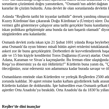
sorunların çözümünü doğru yansıtırıken, ”Osmanlı’nın adelet dağıtan ka
kararlar ile çözüm bulurdu. Ama devlet ile olan sorunlarında devletin kı
Aslında “Reşîlerin tarihi bir isyanlar tarihidir” dersek yanılmış olma
Kuzey Kürdistan’dan çıkararak Doğu Kürdistan’a (Urmiye) sürer. Daha 
vermez gibi göstermeye çalışıyor ama tarihi gerçekler bunu kanıtlamıyo
iskan politikası geliştirmiştir ama bunda da tam başarılı olamadı” d
sürgünlerden arta kalanlardır.
Osmanlı devleti zorla iskan için 21 Şubat 1691 yılında Reqa beylerbeyi
ama Osmanlı’da oyun bitmez misali bütün aşiret reislerini tutuklatarak,
askeri zor ile bunu gerçekleştirir. Derbentleri de kuvvetlendirerek ba
aile ve 15 bin kişiyle kendilerini Toros Dağlarına (Gavur) atarlar. Os
Adana, Karaman ve Sivas’a kaçmışlardır. Bu ferman eline ulaştığında bu
Reqa’ya dönersiniz ya da sizi öldürürüz!” Kürtlerin buna yanıtı da, ”
öleceğimize, ısrar ederseniz son adamımıza kadar burada savaşır ve öl
Osmanlıların emrinde olan Kürtlerden ve yerleşik Reşîlerden 2500 atlı
zorunda kaldılar. 30 aşiret reisine kadın kaftanı giydirilerek halk aras
Kürtlerin kafaları ile dolduruldu. İşte bahsedilen esas Osmanlı şefkati 
aşiretler Orta Anadolu’ya bırakıldı. Orta Anadolu’da da 1830’lu yıllar
Reşîler’de dini inançlar