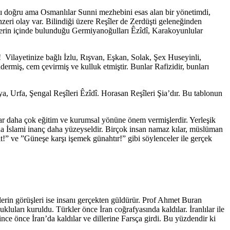
ığı doğru ama Osmanlılar Sunni mezhebini esas alan bir yönetimdi,
zeri olay var. Bilindiği üzere Reşîler de Zerdüşti geleneğinden
eşîlerin içinde bulunduğu Germiyanoğulları Êzîdî, Karakoyunlular
 Vilayetinize bağlı İzlu, Rışvan, Eşkan, Solak, Şex Huseyinli,
miş, cem çevirmiş ve kulluk etmiştir. Bunlar Rafizidir, bunları
a, Urfa, Şengal Reşîleri Êzîdî. Horasan Reşîleri Şia’dır. Bu tablonun
lar daha çok eğitim ve kurumsal yönüne önem vermişlerdir. Yerleşik
nda İslami inanç daha yüzeyseldir. Birçok insan namaz kılar, müslüman
!” ve ”Güneşe karşı işemek günahtır!” gibi söylenceler ile gerçek
lerin görüşleri ise insanı gerçekten güldürür. Prof Ahmet Buran
uları kuruldu. Türkler önce İran coğrafyasında kaldılar. İranlılar ile
nce önce İran’da kaldılar ve dillerine Farsça girdi. Bu yüzdendir ki