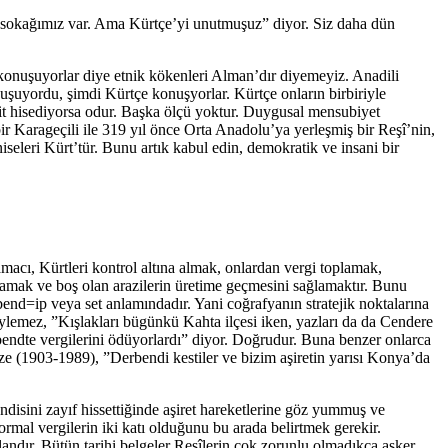
ve sokağımız var. Ama Kürtçe’yi unutmuşuz” diyor. Siz daha dün
konuşuyorlar diye etnik kökenleri Alman’dır diyemeyiz. Anadili
uşuyordu, şimdi Kürtçe konuşyorlar. Kürtçe onların birbiriyle
ait hisediyorsa odur. Başka ölçü yoktur. Duygusal mensubiyet
 bir Karageçili ile 319 yıl önce Orta Anadolu’ya yerleşmiş bir Reşî’nin,
iseleri Kürt’tür. Bunu artık kabul edin, demokratik ve insani bir
macı, Kürtleri kontrol altına almak, onlardan vergi toplamak,
ğlamak ve boş olan arazilerin üretime geçmesini sağlamaktır. Bunu
end=ip veya set anlamındadır. Yani coğrafyanın stratejik noktalarına
 Söylemez, ”Kışlakları bügünkü Kahta ilçesi iken, yazları da da Cendere
ndte vergilerini ödüyorlardı” diyor. Doğrudur. Buna benzer onlarca
(1903-1989), ”Derbendi kestiler ve bizim aşiretin yarısı Konya’da
ndisini zayıf hissettiğinde aşiret hareketlerine göz yummuş ve
ormal vergilerin iki katı olduğunu bu arada belirtmek gerekir.
andır. Bütün tarihi belgeler Reşîlerin çok zorunlu olmadıkça asker