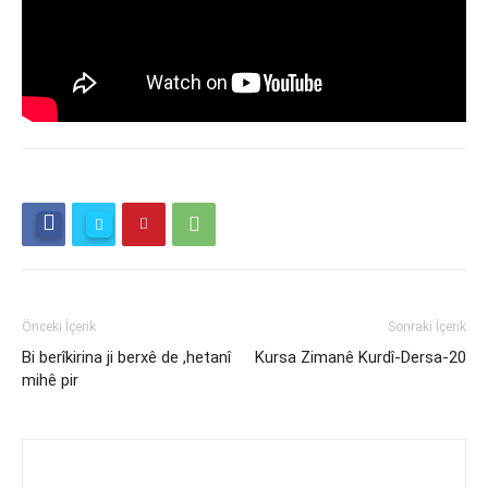
Önceki İçerik
Sonraki İçerik
Bi berîkirina ji berxê de ,hetanî
Kursa Zimanê Kurdî-Dersa-20
mihê pir