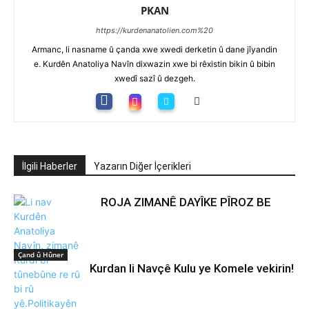
PKAN
https://kurdenanatolien.com%20
Armanc, li nasname û çanda xwe xwedi derketin û dane jîyandin
e. Kurdên Anatoliya Navîn dixwazin xwe bi rêxistin bikin û bibin
xwedî sazî û dezgeh.
İlgili Haberler
Yazarın Diğer İçerikleri
ROJA ZIMANÊ DAYÎKE PÎROZ BE
Çand û Hûner
Kurdan li Navçê Kulu ye Komele vekirin!