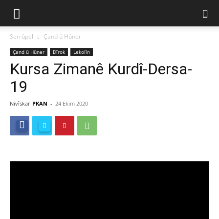
Serrûpel
Çand û Hûner
Çand û Hûner
Dîrok
Lekolîn
Kursa Zimanê Kurdî-Dersa-
19
Nivîskar
PKAN
-
24 Ekim 2020