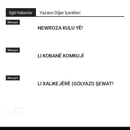
İlgili Haberler
Yazarın Diğer İçerikleri
Manşet
NEWROZA KULU YÊ!
Manşet
LI KOBANÊ KOMKUJÎ
Manşet
LI XALIKEJÊRÊ (GÖLYAZI) ŞEWAT!