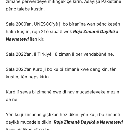
zimanê perwerdeyê mîtîngek çê kirin. Asayîşa Pakîstanê
pênc talebe kuştin.
Sala 2000’an, UNESCO’yê ji bo bîranîna wan pênc kesên
hatin kuştin, roja 21’ê sibatê wek
Roja Zimanê Dayikê a
Navnetewî
îlan kir.
Sala 2022’an, li Tirkiyê 18 ziman li ber vendabûnê ne.
Sala 2022’an Kurd ji bo ku bi zimanê xwe deng kin, tên
kuştin, tên heps kirin.
Kurd jî sewa bi zimanê xwe di nav mucadeleyeke mezin
de ne.
Yên ku ji zimanan giştikan hez dikin, yên ku ji bo zimanê
dayikê mucadele dikin,
Roja Zimanê Dayikê a Navnetewî
li we giştikan pîroz be!