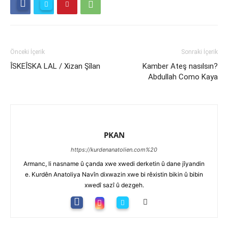
Önceki İçerik
Sonraki İçerik
ÎSKEÎSKA LAL / Xizan Şîlan
Kamber Ateş nasılsın?
Abdullah Como Kaya
PKAN
https://kurdenanatolien.com%20
Armanc, li nasname û çanda xwe xwedi derketin û dane jîyandin
e. Kurdên Anatoliya Navîn dixwazin xwe bi rêxistin bikin û bibin
xwedî sazî û dezgeh.