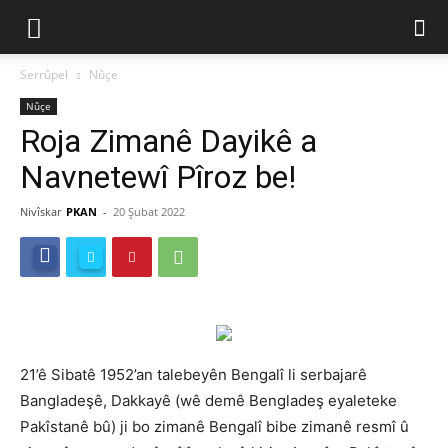
Serrûpel
Nûçe
Nûçe
Roja Zimanê Dayikê a
Navnetewî Pîroz be!
Nivîskar
PKAN
-
20 Şubat 2022
21’ê Sibatê 1952’an talebeyên Bengalî li serbajarê
Bangladeşê, Dakkayê (wê demê Bengladeş eyaleteke
Pakîstanê bû) ji bo zimanê Bengalî bibe zimanê resmî û