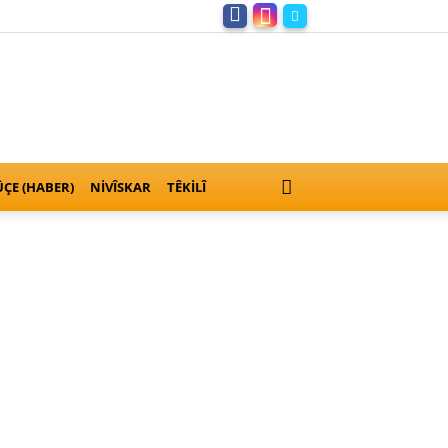
ÇE (HABER)
NIVÎSKAR
TÊKILÎ