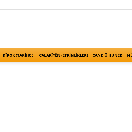
Kurden
DÎROK (TARİHÇE)
ÇALAKÎYÊN (ETKINLIKLER)
ÇAND Û HUNER
NÛ
Anatolien