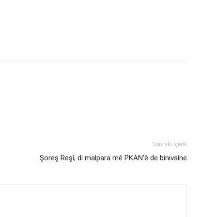
Sonraki İçerik
Şoreş Reşî, di malpara mê PKAN’ê de binivsîne