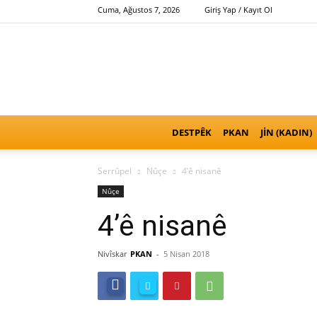
Cuma, Ağustos 7, 2026
Giriş Yap / Kayıt Ol
DESTPÊK
PKAN
JİN (KADIN)
Serrûpel
Nûçe
4’ê nisanê
Nûçe
4’ê nisanê
Nivîskar
PKAN
-
5 Nisan 2018