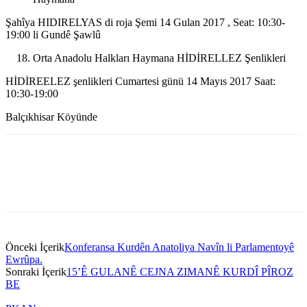
Şahîya HIDIRELYAS di roja Şemi 14 Gulan 2017 , Seat: 10:30-
19:00 li Gundê Şawlû
Orta Anadolu Halkları Haymana HİDİRELLEZ Şenlikleri
HİDİREELEZ şenlikleri Cumartesi günü 14 Mayıs 2017 Saat:
10:30-19:00
Balçıkhisar Köyünde
Önceki İçerik
Konferansa Kurdên Anatoliya Navîn li Parlamentoyê
Ewrûpa.
Sonraki İçerik
15’Ê GULANÊ CEJNA ZIMANÊ KURDÎ PÎROZ
BE