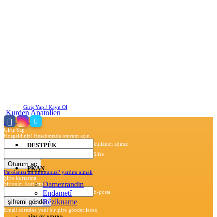
Cumartesi, Ağustos 8, 2026
Giriş Yap / Kayıt Ol
Kurden Anatolien
Giriş Yap
Hoşgeldiniz! Hesabınızda oturum açın.
kullanıcı adınız
DESTPÊK
Şifre
PKAN
Parolanızı mı unuttunuz? yardım almak
Şifre kurtarma
Damezrandin
Şifrenizi Kurtarın
Endametî
E-posta
Rêzikname
Email adresine yeni bir şifre gönderilecek.