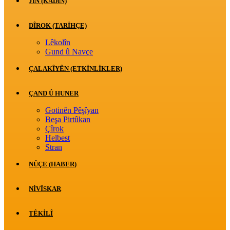
JİN (KADIN)
DÎROK (TARİHÇE)
Lêkolîn
Gund û Navçe
ÇALAKÎYÊN (ETKINLIKLER)
ÇAND Û HUNER
Gotinên Pêşîyan
Beşa Pirtûkan
Çîrok
Helbest
Stran
NÛÇE (HABER)
NIVÎSKAR
TÊKILÎ