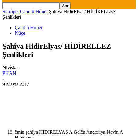
Serrûpel
Çand û Hûner
Şahîya HidirElyas/ HİDİRELLEZ
Şenlikleri
Çand û Hûner
Nûçe
Şahîya HidirElyas/ HİDİRELLEZ
Şenlikleri
Nivîskar
PKAN
-
9 Mayıs 2017
êmîn şahîya HIDIRELYAS A Gelên Anatoliya Navîn A
Haymana