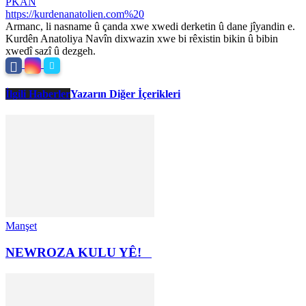
PKAN
https://kurdenanatolien.com%20
Armanc, li nasname û çanda xwe xwedi derketin û dane jîyandin e.
Kurdên Anatoliya Navîn dixwazin xwe bi rêxistin bikin û bibin
xwedî sazî û dezgeh.
İlgili Haberler
Yazarın Diğer İçerikleri
Manşet
NEWROZA KULU YÊ!