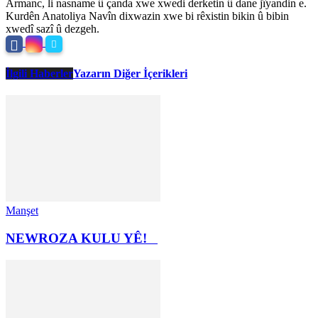
Armanc, li nasname û çanda xwe xwedi derketin û dane jîyandin e.
Kurdên Anatoliya Navîn dixwazin xwe bi rêxistin bikin û bibin
xwedî sazî û dezgeh.
İlgili Haberler
Yazarın Diğer İçerikleri
Manşet
NEWROZA KULU YÊ!