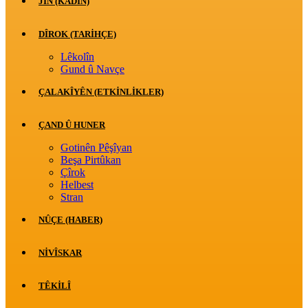
JİN (KADIN)
DÎROK (TARİHÇE)
Lêkolîn
Gund û Navçe
ÇALAKÎYÊN (ETKINLIKLER)
ÇAND Û HUNER
Gotinên Pêşîyan
Beşa Pirtûkan
Çîrok
Helbest
Stran
NÛÇE (HABER)
NIVÎSKAR
TÊKILÎ