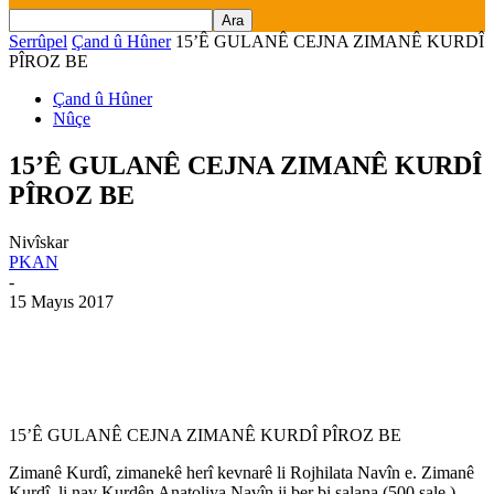
Serrûpel
Çand û Hûner
15’Ê GULANÊ CEJNA ZIMANÊ KURDÎ
PÎROZ BE
Çand û Hûner
Nûçe
15’Ê GULANÊ CEJNA ZIMANÊ KURDÎ
PÎROZ BE
Nivîskar
PKAN
-
15 Mayıs 2017
15’Ê GULANÊ CEJNA ZIMANÊ KURDÎ PÎROZ BE
Zimanê Kurdî, zimanekê herî kevnarê li Rojhilata Navîn e. Zimanê
Kurdî, li nav Kurdên Anatoliya Navîn ji ber bi salana (500 sale )