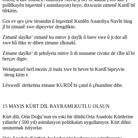
polîtîkayên bişavtinê ( asimilasyon) heye, dixwazin zimenê Kurdî bê
bîrkirin.
Gor ev qes çew tirsandin û bişavtinê Kurdên Anatoliya Navîn hing
jî bi zimanê xwe dipeyvin/ dengdikin.
Zimanê dayîke’ zimanê ku mirov ji dayîk û bave xwe û ji dor alî
xwe hû dike re diben zimane zîkmakî.
Zimane dayîke’ di şehsîyeta mirov û di nasname civake de cîhe kî bi
berçav digre.
Welatparazî herî mezin ,li mala xwe bi hevre bi Kurdî bipeyvin
/deng kirin e
Lêxwedî derketina zimane KURDÎ bi çand û çênandine dibe.
15 MAYIS KÜRT DİL BAYRAMI KUTLU OLSUN
Kürt dili, Orta Doğu’nun en eski bir dilidir.Orta Anadolu Kürtlerine
yıllardır ( 500 yıl) asimilasyon politikaları uygullanıyor, Kürt dilini
unuturmak istiyorlar.