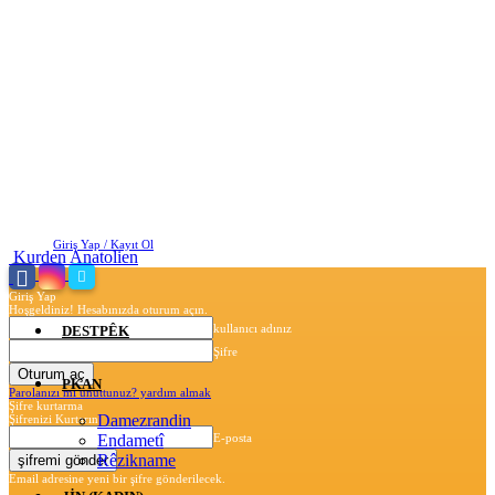
Pazar, Ağustos 9, 2026
Giriş Yap / Kayıt Ol
Kurden Anatolien
Giriş Yap
Hoşgeldiniz! Hesabınızda oturum açın.
kullanıcı adınız
DESTPÊK
Şifre
PKAN
Parolanızı mı unuttunuz? yardım almak
Şifre kurtarma
Damezrandin
Şifrenizi Kurtarın
Endametî
E-posta
Rêzikname
Email adresine yeni bir şifre gönderilecek.