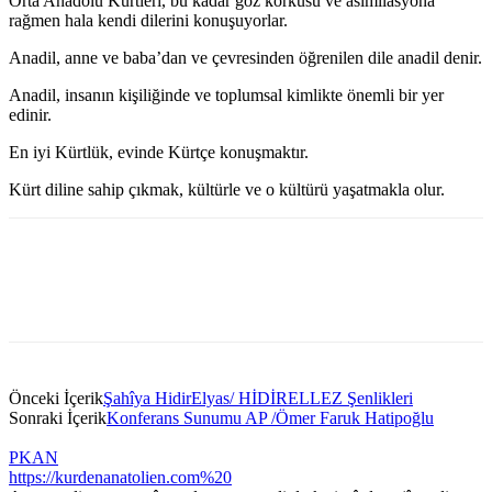
Orta Anadolu Kürtleri, bu kadar göz korkusu ve asimilasyona
rağmen hala kendi dilerini konuşuyorlar.
Anadil, anne ve baba’dan ve çevresinden öğrenilen dile anadil denir.
Anadil, insanın kişiliğinde ve toplumsal kimlikte önemli bir yer
edinir.
En iyi Kürtlük, evinde Kürtçe konuşmaktır.
Kürt diline sahip çıkmak, kültürle ve o kültürü yaşatmakla olur.
Önceki İçerik
Şahîya HidirElyas/ HİDİRELLEZ Şenlikleri
Sonraki İçerik
Konferans Sunumu AP /Ömer Faruk Hatipoğlu
PKAN
https://kurdenanatolien.com%20