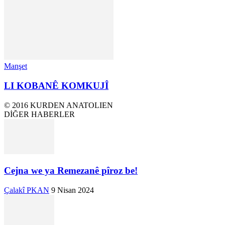
Manşet
LI KOBANÊ KOMKUJÎ
© 2016 KURDEN ANATOLIEN
DİĞER HABERLER
Cejna we ya Remezanê pîroz be!
Çalakî PKAN
9 Nisan 2024