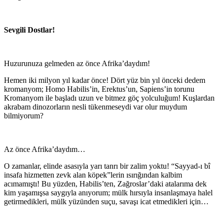
Sevgili Dostlar!
Huzurunuza gelmeden az önce Afrika’daydım!
Hemen iki milyon yıl kadar önce! Dört yüz bin yıl önceki dedem
kromanyom; Homo Habilis’in, Erektus’un, Sapiens’in torunu
Kromanyom ile başladı uzun ve bitmez göç yolculuğum! Kuşlardan
akrabam dinozorların nesli tükenmeseydi var olur muydum
bilmiyorum?
Az önce Afrika’daydım…
O zamanlar, elinde asasıyla yarı tanrı bir zalim yoktu! “Sayyad-ı bî
insafa hizmetten zevk alan köpek”lerin ısırığından kalbim
acımamıştı! Bu yüzden, Habilis’ten, Zağroslar’daki atalarıma dek
kim yaşamışsa saygıyla anıyorum; mülk hırsıyla insanlaşmaya halel
getirmedikleri, mülk yüzünden suçu, savaşı icat etmedikleri için…