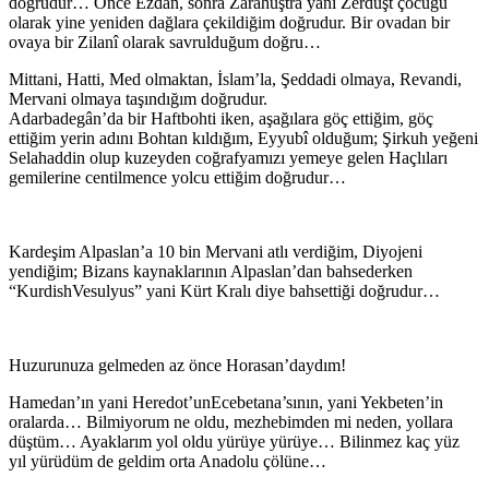
doğrudur… Önce Ezdan, sonra Zarahuştra yani Zerdüşt çocuğu
olarak yine yeniden dağlara çekildiğim doğrudur. Bir ovadan bir
ovaya bir Zilanî olarak savrulduğum doğru…
Mittani, Hatti, Med olmaktan, İslam’la, Şeddadi olmaya, Revandi,
Mervani olmaya taşındığım doğrudur.
Adarbadegân’da bir Haftbohti iken, aşağılara göç ettiğim, göç
ettiğim yerin adını Bohtan kıldığım, Eyyubî olduğum; Şirkuh yeğeni
Selahaddin olup kuzeyden coğrafyamızı yemeye gelen Haçlıları
gemilerine centilmence yolcu ettiğim doğrudur…
Kardeşim Alpaslan’a 10 bin Mervani atlı verdiğim, Diyojeni
yendiğim; Bizans kaynaklarının Alpaslan’dan bahsederken
“KurdishVesulyus” yani Kürt Kralı diye bahsettiği doğrudur…
Huzurunuza gelmeden az önce Horasan’daydım!
Hamedan’ın yani Heredot’unEcebetana’sının, yani Yekbeten’in
oralarda… Bilmiyorum ne oldu, mezhebimden mi neden, yollara
düştüm… Ayaklarım yol oldu yürüye yürüye… Bilinmez kaç yüz
yıl yürüdüm de geldim orta Anadolu çölüne…