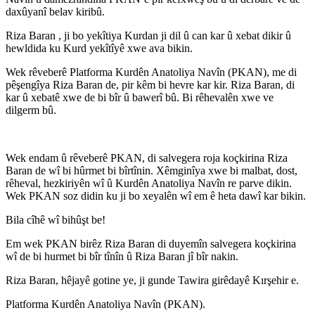
daxûyanî belav kiribû.
Riza Baran , ji bo yekîtiya Kurdan ji dil û can kar û xebat dikir û
hewldida ku Kurd yekîtîyê xwe ava bikin.
Wek rêveberê Platforma Kurdên Anatoliya Navîn (PKAN), me di
pêşengîya Riza Baran de, pir kêm bi hevre kar kir. Riza Baran, di
kar û xebatê xwe de bi bîr û bawerî bû. Bi rêhevalên xwe ve
dilgerm bû.
Wek endam û rêveberê PKAN, di salvegera roja koçkirina Riza
Baran de wî bi hûrmet bi bîrtînin. Xêmginîya xwe bi malbat, dost,
rêheval, hezkiriyên wî û Kurdên Anatoliya Navîn re parve dikin.
Wek PKAN soz didin ku ji bo xeyalên wî em ê heta dawî kar bikin.
Bila cîhê wî bihûşt be!
Em wek PKAN birêz Riza Baran di duyemîn salvegera koçkirina
wî de bi hurmet bi bîr tînîn û Riza Baran jî bîr nakin.
Riza Baran, hêjayê gotine ye, ji gunde Tawira girêdayê Kırşehir e.
Platforma Kurdên Anatoliya Navîn (PKAN).