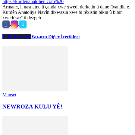
https://kurdenanatolien.com%20
Armanc, li nasname û çanda xwe xwedi derketin û dane jîyandin e.
Kurdên Anatoliya Navîn dixwazin xwe bi rêxistin bikin û bibin
xwedî sazî û dezgeh.
İlgili Haberler
Yazarın Diğer İçerikleri
Manşet
NEWROZA KULU YÊ!