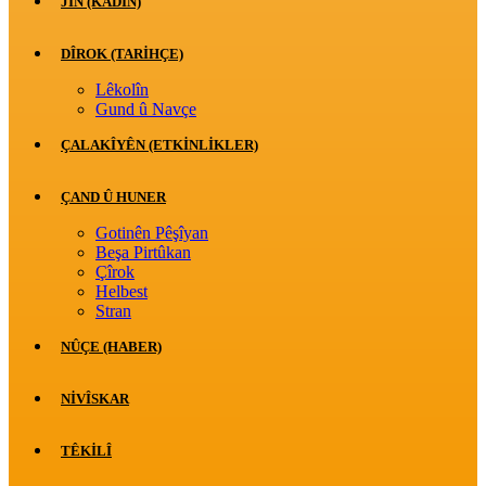
JİN (KADIN)
DÎROK (TARİHÇE)
Lêkolîn
Gund û Navçe
ÇALAKÎYÊN (ETKINLIKLER)
ÇAND Û HUNER
Gotinên Pêşîyan
Beşa Pirtûkan
Çîrok
Helbest
Stran
NÛÇE (HABER)
NIVÎSKAR
TÊKILÎ