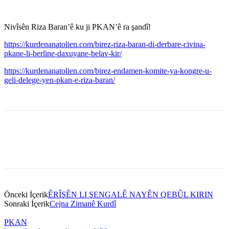
Nivîsên Riza Baran’ê ku ji PKAN’ê ra şandî!
https://kurdenanatolien.com/birez-riza-baran-di-derbare-civina-
pkane-li-berline-daxuyane-belav-kir/
https://kurdenanatolien.com/birez-endamen-komite-ya-kongre-u-
geli-delege-yen-pkan-e-riza-baran/
Önceki İçerik
ÊRÎŞÊN LI ŞENGALÊ NAYÊN QEBÛL KIRIN
Sonraki İçerik
Cejna Zimanê Kurdî
PKAN