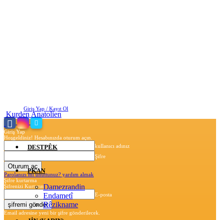
Cumartesi, Ağustos 8, 2026
Giriş Yap / Kayıt Ol
Kurden Anatolien
Giriş Yap
Hoşgeldiniz! Hesabınızda oturum açın.
kullanıcı adınız
DESTPÊK
Şifre
PKAN
Parolanızı mı unuttunuz? yardım almak
Şifre kurtarma
Damezrandin
Şifrenizi Kurtarın
Endametî
E-posta
Rêzikname
Email adresine yeni bir şifre gönderilecek.