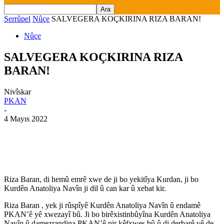
Serrûpel
Nûçe
SALVEGERA KOÇKIRINA RIZA BARAN!
Nûçe
SALVEGERA KOÇKIRINA RIZA
BARAN!
Nivîskar
PKAN
-
4 Mayıs 2022
Riza Baran, di hemû emrê xwe de ji bo yekitîya Kurdan, ji bo
Kurdên Anatoliya Navîn ji dil û can kar û xebat kir.
Riza Baran , yek ji rûspîyê Kurdên Anatoliya Navîn û endamê
PKAN’ê yê xwezayî bû. Ji bo birêxistinbûyîna Kurdên Anatoliya
Navîn û damezrandina PKAN’ê pir kêfxweş bû û di derbarê vê de