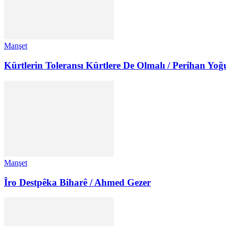
Manşet
Kürtlerin Toleransı Kürtlere De Olmalı / Perihan Yoğ
Manşet
Îro Destpêka Biharê / Ahmed Gezer