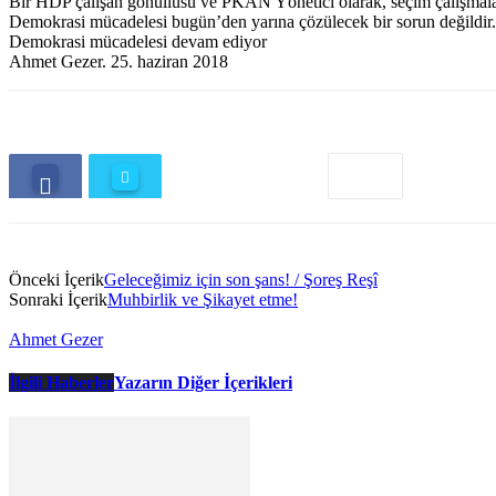
Bir HDP çalışan gönüllüsü ve PKAN Yönetici olarak, seçim çalışmalar
Demokrasi mücadelesi bugün’den yarına çözülecek bir sorun değildir. 
Demokrasi mücadelesi devam ediyor
Ahmet Gezer. 25. haziran 2018
Önceki İçerik
Geleceğimiz için son şans! / Şoreş Reşî
Sonraki İçerik
Muhbirlik ve Şikayet etme!
Ahmet Gezer
İlgili Haberler
Yazarın Diğer İçerikleri