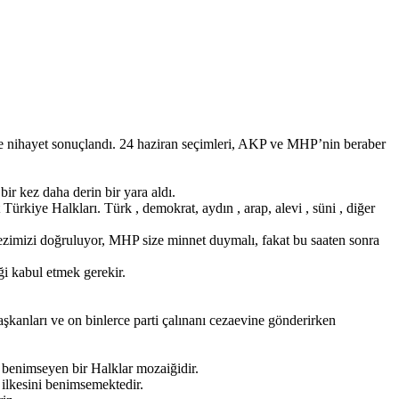
e nihayet sonuçlandı. 24 haziran seçimleri, AKP ve MHP’nin beraber
ir kez daha derin bir yara aldı.
rkiye Halkları. Türk , demokrat, aydın , arap, alevi , süni , diğer
tezimizi doğruluyor, MHP size minnet duymalı, fakat bu saaten sonra
ği kabul etmek gerekir.
anları ve on binlerce parti çalınanı cezaevine gönderirken
ı benimseyen bir Halklar mozaiğidir.
 ilkesini benimsemektedir.