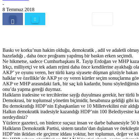
-
8 Temmuz 2018
Baskı ve korku’nun hakim olduğu, demokratik , adil ve adaletli olm
hazırladığı , daha önce proğramı yapılmış bir baskın erken seçimdi.
Ne hikmetse, sadece Cumhurbaşkanı R. Tayip Erdoğan ve MHP kazandı
Irkçı, milliyetçi ve tek adam rejimi daha önce kendilerine ayakbağı ol
AKP’ ye oyunu veren, her türlü karşı siyasete düşman gözüyle bakan ve
halklar ve özellikle’de AKP ye oy veren kürtler seçim sonuçlarına gör
AKP ve MHP arasındaki fark, bir saç kılı kadardır, bunu söylediğimiz
onu’da yapma gereği duymaz.
Halkların iradesine ve tercihlerine sayğı duyulması gerekir, her türlü
Demokrasi, bir toplumsal yönetim biçimidir, hesabınıza geldiği gibi ku
Bu demokratlığı HDP’nin Eşbaşkanları ve 10 Milletvekilini esir aldığı
Halkın demokratik iradesiyle kazandığı HDP’nin 100 Belediyesine kay
nerdeydiniz?
Yüzlerce gazeteci, on binlerce suçsuz insan ve darbe bahanesiyle 50 b
Halkların Demokratik Partisi, sistem tarafın’dan dışlanan ve ötekileşt
HDP’nin iktidarı ele geçirme iddası yoktur, her toplumun, değer ve kül