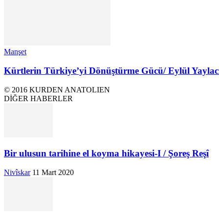
Manşet
Kürtlerin Türkiye’yi Dönüştürme Gücü/ Eylül Yaylac
© 2016 KURDEN ANATOLIEN
DİĞER HABERLER
Bir ulusun tarihine el koyma hikayesi-I / Şoreş Reşî
Nivîskar
11 Mart 2020