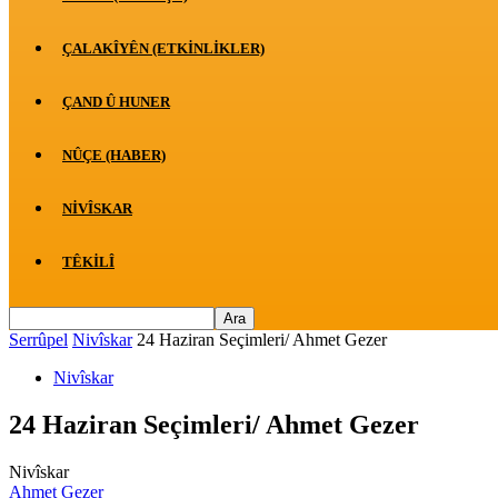
ÇALAKÎYÊN (ETKINLIKLER)
ÇAND Û HUNER
NÛÇE (HABER)
NIVÎSKAR
TÊKILÎ
Serrûpel
Nivîskar
24 Haziran Seçimleri/ Ahmet Gezer
Nivîskar
24 Haziran Seçimleri/ Ahmet Gezer
Nivîskar
Ahmet Gezer