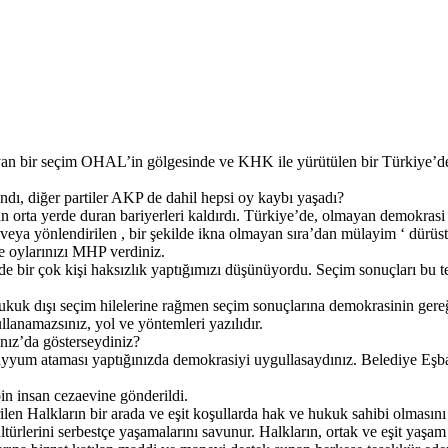
ayan bir seçim OHAL’in gölgesinde ve KHK ile yürütülen bir Türkiye’d
, diğer partiler AKP de dahil hepsi oy kaybı yaşadı?
an orta yerde duran bariyerleri kaldırdı. Türkiye’de, olmayan demokrasi b
ya yönlendirilen , bir şekilde ikna olmayan sıra’dan mülayim ‘ dürüst Tü
e oylarınızı MHP verdiniz.
de bir çok kişi haksızlık yaptığımızı düşünüyordu. Seçim sonuçları bu 
 hukuk dışı seçim hilelerine rağmen seçim sonuçlarına demokrasinin gere
llanamazsınız, yol ve yöntemleri yazılıdır.
nız’da gösterseydiniz?
yum ataması yaptığınızda demokrasiyi uygullasaydınız. Belediye Eşbaşk
in insan cezaevine gönderildi.
irilen Halkların bir arada ve eşit koşullarda hak ve hukuk sahibi olmasın
türlerini serbestçe yaşamalarını savunur. Halkların, ortak ve eşit yaşam