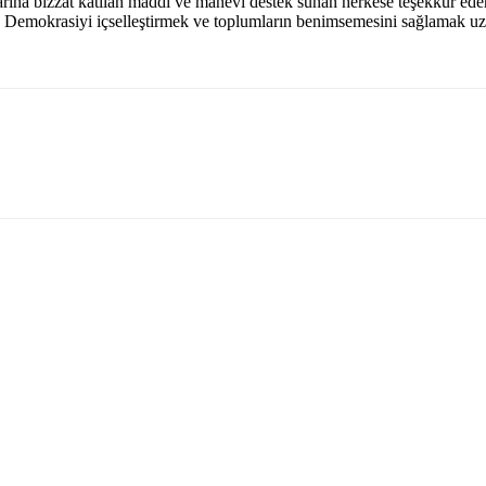
ına bizzat katılan maddi ve manevi destek sunan herkese teşekkür eder
Demokrasiyi içselleştirmek ve toplumların benimsemesini sağlamak uzun