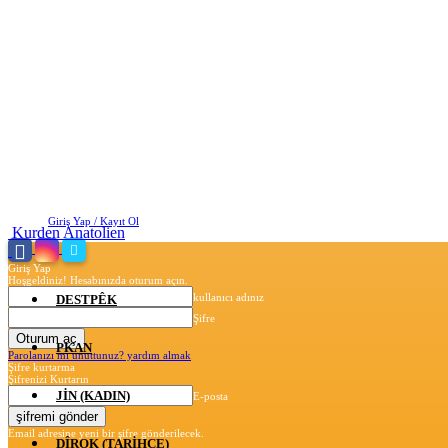
Cumartesi, Ağustos 8, 2026
Giriş Yap / Kayıt Ol
Kurden Anatolien
Giriş Yap
Hoşgeldiniz! Hesabınızda oturum açın.
kullanıcı adınız
DESTPÊK
Şifre
PKAN
Parolanızı mı unuttunuz? yardım almak
Şifre kurtarma
Şifrenizi Kurtarın
JİN (KADIN)
E-posta
Email adresine yeni bir şifre gönderilecek.
DÎROK (TARİHÇE)