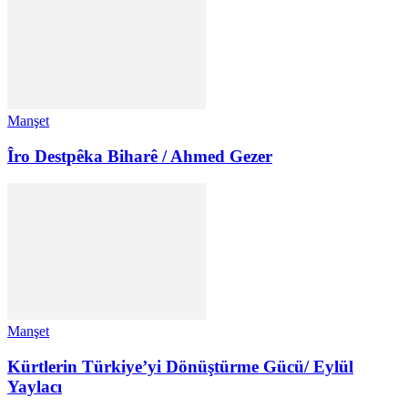
Manşet
Îro Destpêka Biharê / Ahmed Gezer
Manşet
Kürtlerin Türkiye’yi Dönüştürme Gücü/ Eylül
Yaylacı