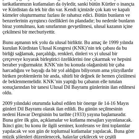
tarikatlarımızın kutlamaları da öyledir, sanki bütün Kürtler o inançta
ve Kürdistan da tek bir din var. Kendi içimizde çok katı ve kapalı
kümeler oluşturmamız fazlası ile rahatsız edici. Bütün bunların ve
benzerlerinin ayrıştırıcı özellikleri ön plandadır; bu nedenle bunların
biraz yontulması, katı sınırlarının gevşetilmesi, ulusal kazanın içine
çekilmesi bir mecburiyettir.
Bunu aşmanın tek yolu da ulusal birliktir. Bu amaç ile 1999 yılında
kurulan Kürdistan Ulusal Kongresi (KNK)’nin tek çabası da bu
birliği sağlamak, parçalılığı, renkleri, dinleri vs yi ulusal bir
çerçeveye koyarak birleştirici özeliklerini öne çıkarmak ve hepsini
beraber yoğurmaktır. KNK’nin bu konuda olağanüstü bir çaba
harcadığını ve bayağı da bir yol aldığını biliyorum ama yüzyıllardır
biriken problemlerin bir anda, sihirli bir değnek ile hemen çözülmesi
de beklenmemelidir. KNK’nin yaptığı bu çabanın elle tutulan
sonuçlarından bir tanesi Ulusal Dil Bayramı günlerinin ilan edilmesi
oldu.
2009 yılındaki oturumda kabul edilen bir önerge ile 14-16 Mayıs
günleri Dil Bayramı olarak ilan edildi. Bu günün seçilmesinin
nedeni Hawar Dergisinin bu tarihte (1933) yayına başlamasıdır.
Buna göre ilk gün, açıklamalar ve kutlama mesajları yayınlanacak.
İkinci gün; bu konu ile ilgili seminer, konferans ve ilmi toplantılar
yapılacak ve son gün de toplumsal kutlamalar yapılacak. Buna göre
müzik şölenleri düzenlenecek, halaylar çekilecek ve çeşitli