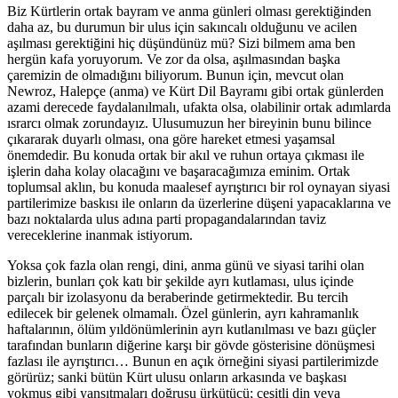
Biz Kürtlerin ortak bayram ve anma günleri olması gerektiğinden
daha az, bu durumun bir ulus için sakıncalı olduğunu ve acilen
aşılması gerektiğini hiç düşündünüz mü? Sizi bilmem ama ben
hergün kafa yoruyorum. Ve zor da olsa, aşılmasından başka
çaremizin de olmadığını biliyorum. Bunun için, mevcut olan
Newroz, Halepçe (anma) ve Kürt Dil Bayramı gibi ortak günlerden
azami derecede faydalanılmalı, ufakta olsa, olabilinir ortak adımlarda
ısrarcı olmak zorundayız. Ulusumuzun her bireyinin bunu bilince
çıkararak duyarlı olması, ona göre hareket etmesi yaşamsal
önemdedir. Bu konuda ortak bir akıl ve ruhun ortaya çıkması ile
işlerin daha kolay olacağını ve başaracağımıza eminim. Ortak
toplumsal aklın, bu konuda maalesef ayrıştırıcı bir rol oynayan siyasi
partilerimize baskısı ile onların da üzerlerine düşeni yapacaklarına ve
bazı noktalarda ulus adına parti propagandalarından taviz
vereceklerine inanmak istiyorum.
Yoksa çok fazla olan rengi, dini, anma günü ve siyasi tarihi olan
bizlerin, bunları çok katı bir şekilde ayrı kutlaması, ulus içinde
parçalı bir izolasyonu da beraberinde getirmektedir. Bu tercih
edilecek bir gelenek olmamalı. Özel günlerin, ayrı kahramanlık
haftalarının, ölüm yıldönümlerinin ayrı kutlanılması ve bazı güçler
tarafından bunların diğerine karşı bir gövde gösterisine dönüşmesi
fazlası ile ayrıştırıcı… Bunun en açık örneğini siyasi partilerimizde
görürüz; sanki bütün Kürt ulusu onların arkasında ve başkası
yokmuş gibi yansıtmaları doğrusu ürkütücü; çeşitli din veya