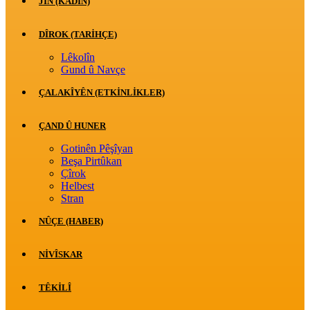
JİN (KADIN)
DÎROK (TARİHÇE)
Lêkolîn
Gund û Navçe
ÇALAKÎYÊN (ETKINLIKLER)
ÇAND Û HUNER
Gotinên Pêşîyan
Beşa Pirtûkan
Çîrok
Helbest
Stran
NÛÇE (HABER)
NIVÎSKAR
TÊKILÎ