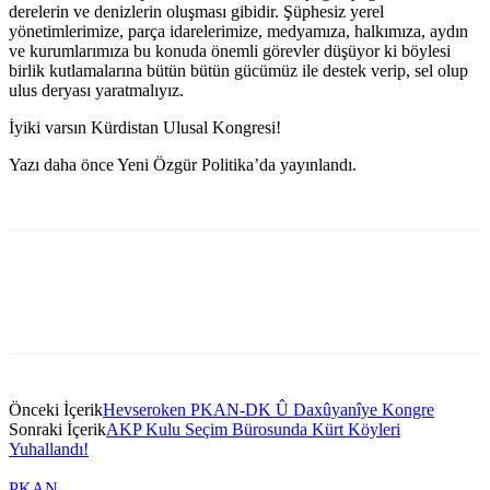
derelerin ve denizlerin oluşması gibidir. Şüphesiz yerel
yönetimlerimize, parça idarelerimize, medyamıza, halkımıza, aydın
ve kurumlarımıza bu konuda önemli görevler düşüyor ki böylesi
birlik kutlamalarına bütün bütün gücümüz ile destek verip, sel olup
ulus deryası yaratmalıyız.
İyiki varsın Kürdistan Ulusal Kongresi!
Yazı daha önce Yeni Özgür Politika’da yayınlandı.
Önceki İçerik
Hevseroken PKAN-DK Û Daxûyanîye Kongre
Sonraki İçerik
AKP Kulu Seçim Bürosunda Kürt Köyleri
Yuhallandı!
PKAN