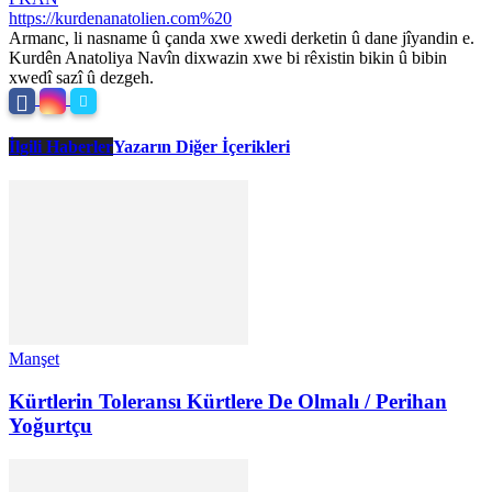
https://kurdenanatolien.com%20
Armanc, li nasname û çanda xwe xwedi derketin û dane jîyandin e.
Kurdên Anatoliya Navîn dixwazin xwe bi rêxistin bikin û bibin
xwedî sazî û dezgeh.
İlgili Haberler
Yazarın Diğer İçerikleri
Manşet
Kürtlerin Toleransı Kürtlere De Olmalı / Perihan
Yoğurtçu