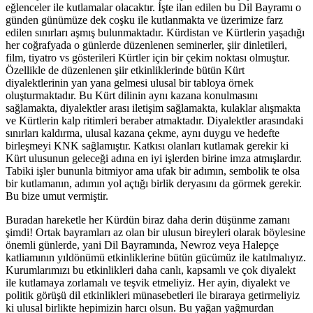
eğlenceler ile kutlamalar olacaktır. İşte ilan edilen bu Dil Bayramı o
günden günümüze dek coşku ile kutlanmakta ve üzerimize farz
edilen sınırları aşmış bulunmaktadır. Kürdistan ve Kürtlerin yaşadığı
her coğrafyada o günlerde düzenlenen seminerler, şiir dinletileri,
film, tiyatro vs gösterileri Kürtler için bir çekim noktası olmuştur.
Özellikle de düzenlenen şiir etkinliklerinde bütün Kürt
diyalektlerinin yan yana gelmesi ulusal bir tabloya örnek
oluşturmaktadır. Bu Kürt dilinin aynı kazana konulmasını
sağlamakta, diyalektler arası iletişim sağlamakta, kulaklar alışmakta
ve Kürtlerin kalp ritimleri beraber atmaktadır. Diyalektler arasındaki
sınırları kaldırma, ulusal kazana çekme, aynı duygu ve hedefte
birleşmeyi KNK sağlamıştır. Katkısı olanları kutlamak gerekir ki
Kürt ulusunun geleceği adına en iyi işlerden birine imza atmışlardır.
Tabiki işler bununla bitmiyor ama ufak bir adımın, sembolik te olsa
bir kutlamanın, adımın yol açtığı birlik deryasını da görmek gerekir.
Bu bize umut vermiştir.
Buradan hareketle her Kürdün biraz daha derin düşünme zamanı
şimdi! Ortak bayramları az olan bir ulusun bireyleri olarak böylesine
önemli günlerde, yani Dil Bayramında, Newroz veya Halepçe
katliamının yıldönümü etkinliklerine bütün gücümüz ile katılmalıyız.
Kurumlarımızı bu etkinlikleri daha canlı, kapsamlı ve çok diyalekt
ile kutlamaya zorlamalı ve teşvik etmeliyiz. Her ayin, diyalekt ve
politik görüşü dil etkinlikleri münasebetleri ile biraraya getirmeliyiz
ki ulusal birlikte hepimizin harcı olsun. Bu yağan yağmurdan