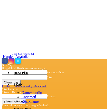
Pazartesi, Ağustos 10, 2026
Giriş Yap / Kayıt Ol
Kurden Anatolien
Giriş Yap
Hoşgeldiniz! Hesabınızda oturum açın.
kullanıcı adınız
DESTPÊK
Şifre
PKAN
Parolanızı mı unuttunuz? yardım almak
Şifre kurtarma
Damezrandin
Şifrenizi Kurtarın
Endametî
E-posta
Rêzikname
Email adresine yeni bir şifre gönderilecek.