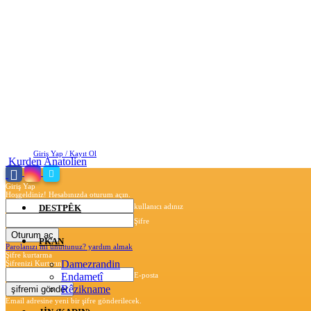
Cuma, Ağustos 7, 2026
Giriş Yap / Kayıt Ol
Kurden Anatolien
Giriş Yap
Hoşgeldiniz! Hesabınızda oturum açın.
kullanıcı adınız
DESTPÊK
Şifre
PKAN
Parolanızı mı unuttunuz? yardım almak
Şifre kurtarma
Damezrandin
Şifrenizi Kurtarın
Endametî
E-posta
Rêzikname
Email adresine yeni bir şifre gönderilecek.