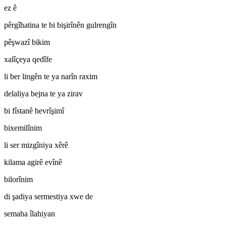
ez ê
pêrgîhatina te bi bişirînên gulrengîn
pêşwazî bikim
xalîçeya qedîfe
li ber lingên te ya narîn raxim
delaliya bejna te ya zirav
bi fîstanê hevrîşimî
bixemilînim
li ser mizgîniya xêrê
kilama agirê evînê
bilorînim
di şadiya sermestiya xwe de
semaha îlahiyan