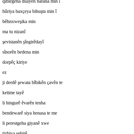
qiblegeha duayên barana min î
hûriya baxçeya bihuşta min î
bêhnxweşika min
ma tu nizanî
şevistanên şîngirêdayî
sînorên bedena min
dorpêç kiriye
ez
ji derdê şewata bîbikên çavên te
ketime tayê
li hingurê êvarên tenha
bendewarê siya henasa te me
li perestgeha giyanê xwe
tizbiya sebirê