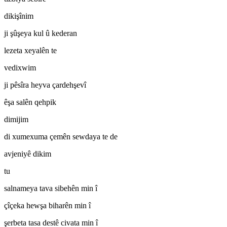
dikişînim
ji şûşeya kul û kederan
lezeta xeyalên te
vedixwim
ji pêsîra heyva çardehşevî
êşa salên qehpik
dimijim
di xumexuma çemên sewdaya te de
avjeniyê dikim
tu
salnameya tava sibehên min î
çîçeka hewşa biharên min î
şerbeta tasa destê civata min î