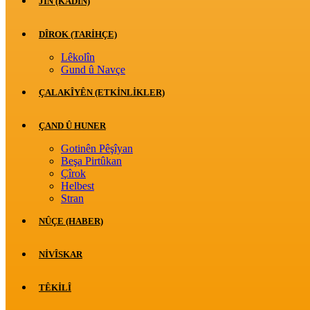
JİN (KADIN)
DÎROK (TARİHÇE)
Lêkolîn
Gund û Navçe
ÇALAKÎYÊN (ETKINLIKLER)
ÇAND Û HUNER
Gotinên Pêşîyan
Beşa Pirtûkan
Çîrok
Helbest
Stran
NÛÇE (HABER)
NIVÎSKAR
TÊKILÎ