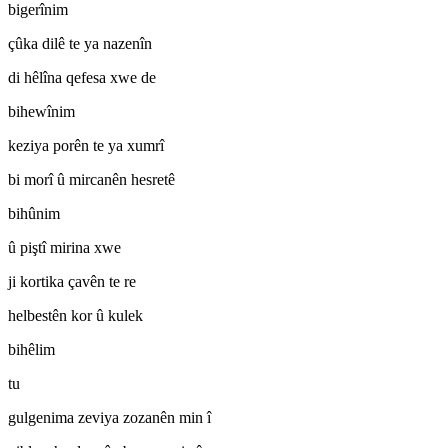
bigerînim
çûka dilê te ya nazenîn
di hêlîna qefesa xwe de
bihewînim
keziya porên te ya xumrî
bi morî û mircanên hesretê
bihûnim
û piştî mirina xwe
ji kortika çavên te re
helbestên kor û kulek
bihêlim
tu
gulgenima zeviya zozanên min î