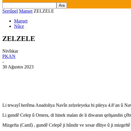
Serrûpel
Manşet
ZELZELE
Manşet
Nûçe
ZELZELE
Nivîskar
PKAN
-
30 Ağustos 2023
Li tewayî herêma Anadoliya Navîn zelzeleyeka bi pileya 4.8’an û N
Li gundê Celep û Omera, di hinek malan de li diwaran qelişandin çêb
Mizgefta (Camî) , gundê Celepê ji hûndir ve xesar dîtiye û ji mizgeftê h