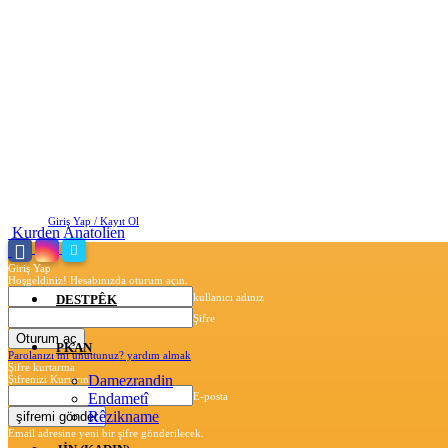
Cumartesi, Ağustos 8, 2026
Giriş Yap / Kayıt Ol
Kurden Anatolien
Giriş Yap
Hoşgeldiniz! Hesabınızda oturum açın.
kullanıcı adınız
DESTPÊK
Şifre
PKAN
Parolanızı mı unuttunuz? yardım almak
Şifre kurtarma
Damezrandin
Şifrenizi Kurtarın
Endametî
E-posta
Rêzikname
Email adresine yeni bir şifre gönderilecek.