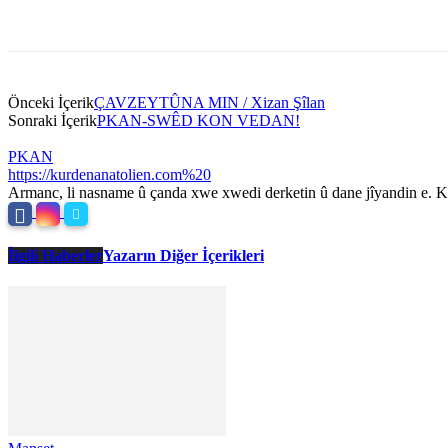
Önceki İçerik
ÇAVZEYTÛNA MIN / Xizan Şîlan
Sonraki İçerik
PKAN-SWÊD KON VEDAN!
PKAN
https://kurdenanatolien.com%20
Armanc, li nasname û çanda xwe xwedi derketin û dane jîyandin e. Ku
İlgili Haberler
Yazarın Diğer İçerikleri