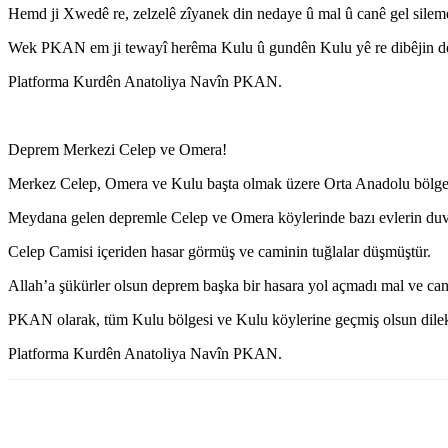
Hemd ji Xwedê re, zelzelê zîyanek din nedaye û mal û canê gel sileme
Wek PKAN em ji tewayî herêma Kulu û gundên Kulu yê re dibêjin de
Platforma Kurdên Anatoliya Navîn PKAN.
Deprem Merkezi Celep ve Omera!
Merkez Celep, Omera ve Kulu başta olmak üzere Orta Anadolu bölg
Meydana gelen depremle Celep ve Omera köylerinde bazı evlerin duvar
Celep Camisi içeriden hasar görmüş ve caminin tuğlalar düşmüştür.
Allah’a şükürler olsun deprem başka bir hasara yol açmadı mal ve ca
PKAN olarak, tüm Kulu bölgesi ve Kulu köylerine geçmiş olsun dilekl
Platforma Kurdên Anatoliya Navîn PKAN.