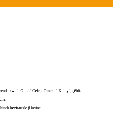
avenda xwe li Gundê Celep, Omera û Kuluyê, çêbû.
ûne.
inek kevir/tuxle jî ketine.