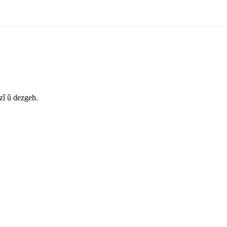
zî û dezgeh.