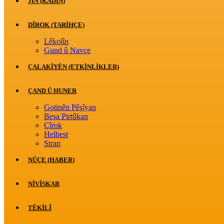
JİN (KADIN)
DÎROK (TARİHÇE)
Lêkolîn
Gund û Navçe
ÇALAKÎYÊN (ETKINLIKLER)
ÇAND Û HUNER
Gotinên Pêşîyan
Beşa Pirtûkan
Çîrok
Helbest
Stran
NÛÇE (HABER)
NIVÎSKAR
TÊKILÎ