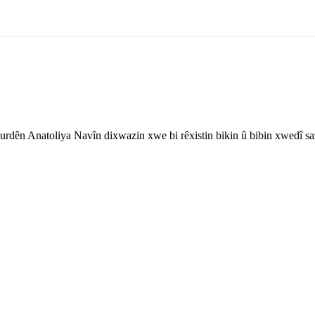
rdên Anatoliya Navîn dixwazin xwe bi rêxistin bikin û bibin xwedî sa