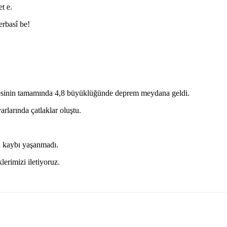
t e.
rbasî be!
esinin tamamında 4,8 büyüklüğünde deprem meydana geldi.
larında çatlaklar oluştu.
n kaybı yaşanmadı.
erimizi iletiyoruz.