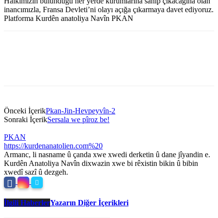
Halkımızın bulunduğu her yerde kurumlarına sahip çıkacağına olan
inancımızla, Fransa Devleti’ni olayı açığa çıkarmaya davet ediyoruz.
Platforma Kurdên anatoliya Navîn PKAN
Önceki İçerik
Pkan-Jin-Hevpeyvîn-2
Sonraki İçerik
Sersala we pîroz be!
PKAN
https://kurdenanatolien.com%20
Armanc, li nasname û çanda xwe xwedi derketin û dane jîyandin e.
Kurdên Anatoliya Navîn dixwazin xwe bi rêxistin bikin û bibin
xwedî sazî û dezgeh.
İlgili Haberler
Yazarın Diğer İçerikleri