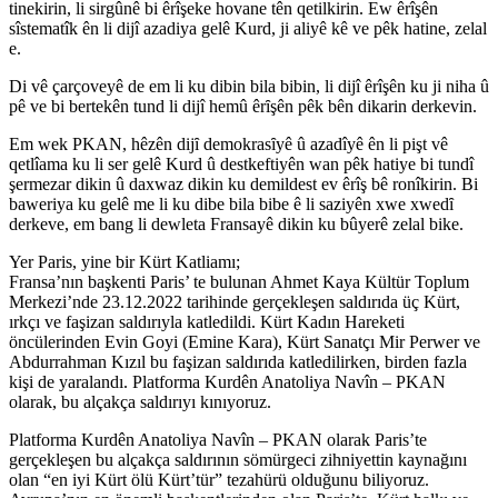
tinekirin, li sirgûnê bi êrîşeke hovane tên qetilkirin. Ew êrîşên
sîstematîk ên li dijî azadiya gelê Kurd, ji aliyê kê ve pêk hatine, zelal
e.
Di vê çarçoveyê de em li ku dibin bila bibin, li dijî êrîşên ku ji niha û
pê ve bi bertekên tund li dijî hemû êrȋşên pêk bên dikarin derkevin.
Em wek PKAN, hêzên dijȋ demokrasȋyê û azadîyê ên li pişt vê
qetlîama ku li ser gelê Kurd û destkeftiyên wan pêk hatiye bi tundî
şermezar dikin û daxwaz dikin ku demildest ev êrîş bê ronîkirin. Bi
baweriya ku gelê me li ku dibe bila bibe ê li saziyên xwe xwedȋ
derkeve, em bang li dewleta Fransayê dikin ku bûyerê zelal bike.
Yer Paris, yine bir Kürt Katliamı;
Fransa’nın başkenti Paris’ te bulunan Ahmet Kaya Kültür Toplum
Merkezi’nde 23.12.2022 tarihinde gerçekleşen saldırıda üç Kürt,
ırkçı ve faşizan saldırıyla katledildi. Kürt Kadın Hareketi
öncülerinden Evin Goyi (Emine Kara), Kürt Sanatçı Mir Perwer ve
Abdurrahman Kızıl bu faşizan saldırıda katledilirken, birden fazla
kişi de yaralandı. Platforma Kurdên Anatoliya Navîn – PKAN
olarak, bu alçakça saldırıyı kınıyoruz.
Platforma Kurdên Anatoliya Navîn – PKAN olarak Paris’te
gerçekleşen bu alçakça saldırının sömürgeci zihniyettin kaynağını
olan “en iyi Kürt ölü Kürt’tür” tezahürü olduğunu biliyoruz.