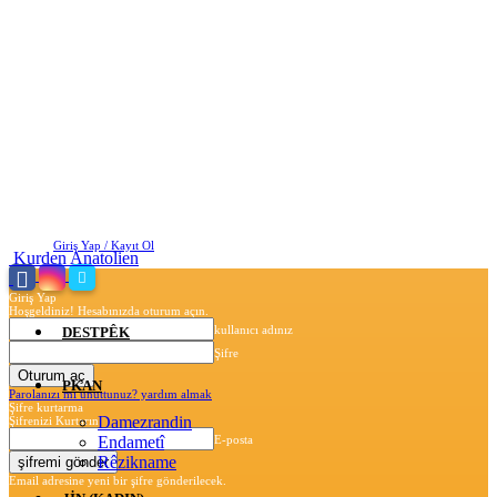
Pazar, Ağustos 9, 2026
Giriş Yap / Kayıt Ol
Kurden Anatolien
Giriş Yap
Hoşgeldiniz! Hesabınızda oturum açın.
kullanıcı adınız
DESTPÊK
Şifre
PKAN
Parolanızı mı unuttunuz? yardım almak
Şifre kurtarma
Damezrandin
Şifrenizi Kurtarın
Endametî
E-posta
Rêzikname
Email adresine yeni bir şifre gönderilecek.