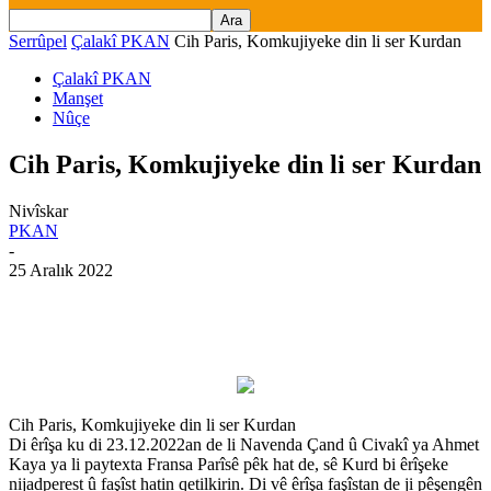
Serrûpel
Çalakî PKAN
Cih Paris, Komkujiyeke din li ser Kurdan
Çalakî PKAN
Manşet
Nûçe
Cih Paris, Komkujiyeke din li ser Kurdan
Nivîskar
PKAN
-
25 Aralık 2022
Cih Paris, Komkujiyeke din li ser Kurdan
Di êrîşa ku di 23.12.2022an de li Navenda Çand û Civakî ya Ahmet
Kaya ya li paytexta Fransa Parîsê pêk hat de, sê Kurd bi êrîşeke
nijadperest û faşîst hatin qetilkirin. Di vê êrîşa faşîstan de ji pêşengên