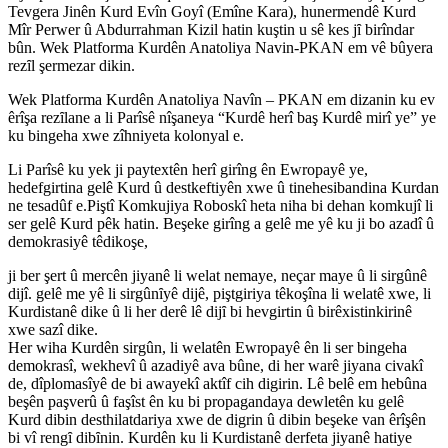
Tevgera Jinên Kurd Evîn Goyî (Emîne Kara), hunermendê Kurd
Mîr Perwer û Abdurrahman Kizil hatin kuştin u sê kes jȋ birîndar
bûn. Wek Platforma Kurdên Anatoliya Navin-PKAN em vê bûyera
rezȋl şermezar dikin.
Wek Platforma Kurdên Anatoliya Navîn – PKAN em dizanin ku ev
êrîşa rezȋlane a li Parîsê nîşaneya “Kurdê herî baş Kurdê mirî ye” ye
ku bingeha xwe zîhniyeta kolonyal e.
Li Parîsê ku yek ji paytextên herî girîng ên Ewropayê ye,
hedefgirtina gelê Kurd û destkeftiyên xwe û tinehesibandina Kurdan
ne tesadûf e.Piştî Komkujiya Roboskî heta niha bi dehan komkujî li
ser gelê Kurd pêk hatin. Beşeke girîng a gelê me yê ku ji bo azadî û
demokrasiyê têdikoşe,
ji ber şert û mercên jiyanê li welat nemaye, neçar maye û li sirgûnê
dijî. gelê me yê li sirgûnȋyê dijê, piştgiriya têkoşîna li welatê xwe, li
Kurdistanê dike û li her derê lê dijȋ bi hevgirtin û birêxistinkirinê
xwe sazî dike.
Her wiha Kurdên sirgûn, li welatên Ewropayê ên li ser bingeha
demokrasî, wekhevî û azadiyê ava bûne, di her warê jiyana civakî
de, dîplomasîyê de bi awayekî aktîf cih digirin. Lê belê em hebûna
beşên paşverû û faşîst ên ku bi propagandaya dewletên ku gelê
Kurd dibin desthilatdariya xwe de digrin û dibin beşeke van êrîşên
bi vî rengȋ dibȋnin. Kurdên ku li Kurdistanê derfeta jiyanê hatiye