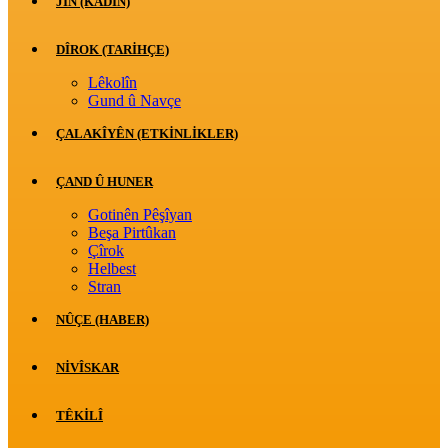
JİN (KADIN)
DÎROK (TARİHÇE)
Lêkolîn
Gund û Navçe
ÇALAKÎYÊN (ETKINLIKLER)
ÇAND Û HUNER
Gotinên Pêşîyan
Beşa Pirtûkan
Çîrok
Helbest
Stran
NÛÇE (HABER)
NIVÎSKAR
TÊKILÎ