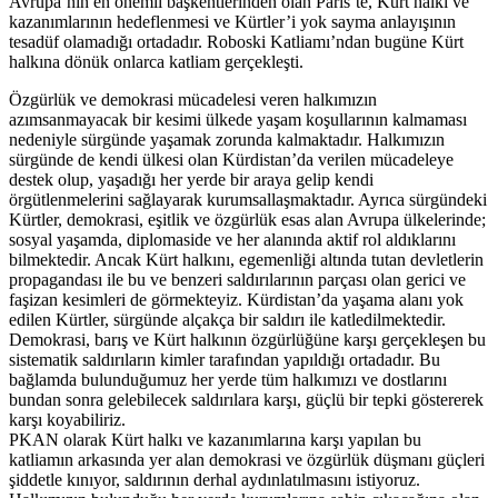
Avrupa’nın en önemli başkentlerinden olan Paris’te, Kürt halkı ve
kazanımlarının hedeflenmesi ve Kürtler’i yok sayma anlayışının
tesadüf olamadığı ortadadır. Roboski Katliamı’ndan bugüne Kürt
halkına dönük onlarca katliam gerçekleşti.
Özgürlük ve demokrasi mücadelesi veren halkımızın
azımsanmayacak bir kesimi ülkede yaşam koşullarının kalmaması
nedeniyle sürgünde yaşamak zorunda kalmaktadır. Halkımızın
sürgünde de kendi ülkesi olan Kürdistan’da verilen mücadeleye
destek olup, yaşadığı her yerde bir araya gelip kendi
örgütlenmelerini sağlayarak kurumsallaşmaktadır. Ayrıca sürgündeki
Kürtler, demokrasi, eşitlik ve özgürlük esas alan Avrupa ülkelerinde;
sosyal yaşamda, diplomaside ve her alanında aktif rol aldıklarını
bilmektedir. Ancak Kürt halkını, egemenliği altında tutan devletlerin
propagandası ile bu ve benzeri saldırılarının parçası olan gerici ve
faşizan kesimleri de görmekteyiz. Kürdistan’da yaşama alanı yok
edilen Kürtler, sürgünde alçakça bir saldırı ile katledilmektedir.
Demokrasi, barış ve Kürt halkının özgürlüğüne karşı gerçekleşen bu
sistematik saldırıların kimler tarafından yapıldığı ortadadır. Bu
bağlamda bulunduğumuz her yerde tüm halkımızı ve dostlarını
bundan sonra gelebilecek saldırılara karşı, güçlü bir tepki göstererek
karşı koyabiliriz.
PKAN olarak Kürt halkı ve kazanımlarına karşı yapılan bu
katliamın arkasında yer alan demokrasi ve özgürlük düşmanı güçleri
şiddetle kınıyor, saldırının derhal aydınlatılmasını istiyoruz.