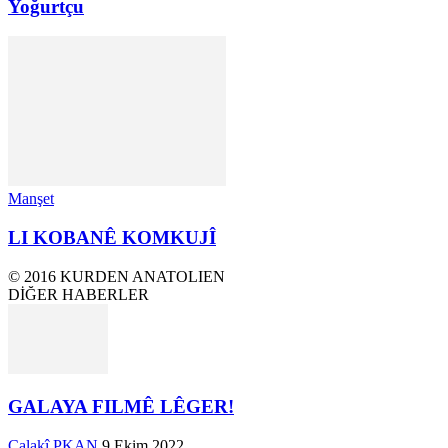
Yoğurtçu
Manşet
LI KOBANÊ KOMKUJÎ
© 2016 KURDEN ANATOLIEN
DİĞER HABERLER
GALAYA FILMÊ LÊGER!
Çalakî PKAN
9 Ekim 2022