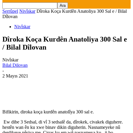
Serrûpel
Nivîskar
Dîroka Koça Kurdên Anatoliya 300 Sal e / Bilal
Dîlovan
Nivîskar
Dîroka Koça Kurdên Anatoliya 300 Sal e
/ Bilal Dîlovan
Nivîskar
Bilal Dilovan
-
2 Mayıs 2021
Bifikirin, diroka koça kurdên anatolîya 300 sal e.
Ew dibe 3 Sedsal, di vî 3 sedsalê da, dîrokek, civakek diguhere.
hestên wan ên ku xwe binav dikin diguherin. Nasnameyeke nû
derdikeve pêşiya me. Çiqas ku em wê nasnameya ku, ji bo