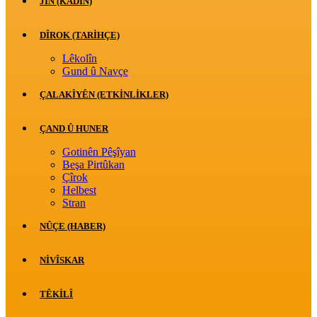
JİN (KADIN)
DÎROK (TARİHÇE)
Lêkolîn
Gund û Navçe
ÇALAKÎYÊN (ETKINLIKLER)
ÇAND Û HUNER
Gotinên Pêşîyan
Beşa Pirtûkan
Çîrok
Helbest
Stran
NÛÇE (HABER)
NIVÎSKAR
TÊKILÎ