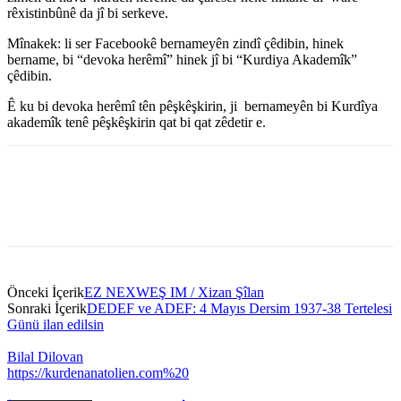
rêxistinbûnê da jî bi serkeve.
Mînakek: li ser Facebookê bernameyên zindî çêdibin, hinek
bername, bi “devoka herêmî” hinek jî bi “Kurdiya Akademîk”
çêdibin.
Ê ku bi devoka herêmî tên pêşkêşkirin, ji bernameyên bi Kurdîya
akademîk tenê pêşkêşkirin qat bi qat zêdetir e.
Önceki İçerik
EZ NEXWEŞ IM / Xizan Şîlan
Sonraki İçerik
DEDEF ve ADEF: 4 Mayıs Dersim 1937-38 Tertelesi
Günü ilan edilsin
Bilal Dilovan
https://kurdenanatolien.com%20