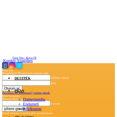
Cuma, Ağustos 7, 2026
Giriş Yap / Kayıt Ol
Kurden Anatolien
Giriş Yap
Hoşgeldiniz! Hesabınızda oturum açın.
kullanıcı adınız
DESTPÊK
Şifre
PKAN
Parolanızı mı unuttunuz? yardım almak
Şifre kurtarma
Damezrandin
Şifrenizi Kurtarın
Endametî
E-posta
Rêzikname
Email adresine yeni bir şifre gönderilecek.