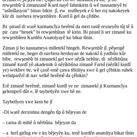
rewşenbîr û zimanzanê Kurd nayê fahmkirin û wê nasnameyê bi
“asîmîlasyon” binav bikin jî, ew realîteyek e û her roj nakokeyek
kûr di navbera rewşenbîren Kurd û gel da çêdibe.
Bi piranî di warê kurmancîya herêmî da meri rastê rexneyên tûj tê û
pir cara “henek” bi rewşenbîran tê kirin. Bi piranî li ser zimanê ku
rewşenbîren Kurdên Anatolyayê ku bikar tînin.
Ziman ji bo nasnameya milletekî bingeh. Rewşenbîr jî, pêşengê
milletekî ne, heger di navbera herduyan de nakokî û yadbûn kûr
bibe, rewşenbîr bi zimanekî gel xwe nêzîk nebîne, di nêzîkbûna
zimanê kurdî yê akademik û nêzîkbûna zimanê Farisî (nêzîkî kurdî
ye) wekhev be, wê çaxê emê çawa têkiliya xwe û gel çêbikin ruhek
welatparêzî di nav xelkê herêmê da çêbikin?
Erê zimanê herêmê, zimanê kurdî ye ne zimanekî ji Kurmancîya
gelemperî dûr e, lê taybetiyên xwe hê ne.
Taybetîyen xwe kem be jî
-Di warê derxistina dengên tîp û bêjeyan de
– carna di mihê û nêrbûna bêjeyan da
– a herî girîng ew e ku bêjeyên ku, tenê kurdên anatoliya bikar tînin