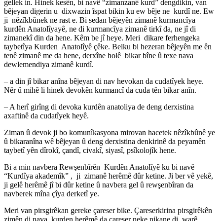
gellek in. Hinek kesên, bi navê “zimanzanê kurd” dengdikin, van
bêjeyan digerin u dixwazin îspat bikin ku ew bêje ne kurdî ne. Ew
ji nêzîkbûnek ne rast e. Bi sedan bêjeyên zimanê kurmancîya
kurdên Anatolîyayê, ne di kurmancîya zimanê tirkî da, ne jî di
zimanekî din da hene. Kêm be jî heye. Meri dikare ferhengeka
taybetîya Kurden Anatolîyê çêke. Belku bi hezeran bêjeyên me ên
tenê zimanê me da hene, derxîne holê bikar bîne û texe nava
dewlemendiya zimanê kurdî.
– a din jî bikar anîna bêjeyan di nav hevokan da cudatîyek heye.
Nêr û mihê li hinek devokên kurmancî da cuda tên bikar anîn.
– A herî girîng di devoka kurdên anatoliya de deng derxistina
axaftinê da cudatîyek heyê.
Ziman û devok ji bo komunîkasyona mirovan hacetek nêzîkbûnê ye
û bikaranîna wê bêjeyan û deng derxistina denkirinê da peyamên
taybetî yên dîrokî, çandî, civakî, siyasî, psîkolojîk hene.
Bi a min navbera Rewşenbîrên Kurdên Anatolîyê ku bi navê
“Kurdîya akademîk” , ji zimanê herêmê dûr ketine. Ji ber vê yekê,
ji gelê herêmê jî bi dûr ketine û navbera gel û rewşenbîran da
navberek mîna çîya derketî ye.
Meri van pirsgirêkan gereke çareser bike. Çareserkirina pirsgirêkên
zimên di nava kurden herêmê da çareser neke nikane di warê