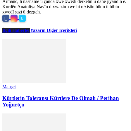
Armanc, li nasname û çanda xwe xwedi derketin û dane jîyandin e.
Kurdên Anatoliya Navîn dixwazin xwe bi rêxistin bikin û bibin
xwedî sazî û dezgeh.
İlgili Haberler
Yazarın Diğer İçerikleri
Manşet
Kürtlerin Toleransı Kürtlere De Olmalı / Perihan
Yoğurtçu