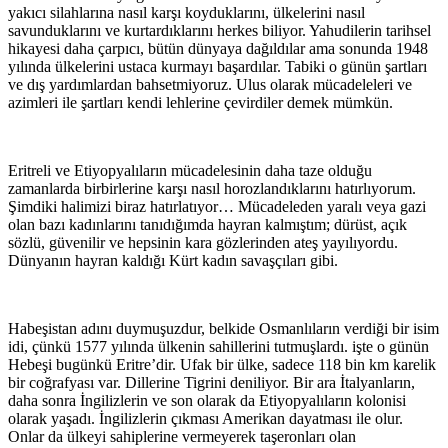
yakıcı silahlarına nasıl karşı koyduklarını, ülkelerini nasıl
savunduklarını ve kurtardıklarını herkes biliyor. Yahudilerin tarihsel
hikayesi daha çarpıcı, bütün dünyaya dağıldılar ama sonunda 1948
yılında ülkelerini ustaca kurmayı başardılar. Tabiki o günün şartları
ve dış yardımlardan bahsetmiyoruz. Ulus olarak mücadeleleri ve
azimleri ile şartları kendi lehlerine çevirdiler demek mümkün.
Eritreli ve Etiyopyalıların mücadelesinin daha taze olduğu
zamanlarda birbirlerine karşı nasıl horozlandıklarını hatırlıyorum.
Şimdiki halimizi biraz hatırlatıyor… Mücadeleden yaralı veya gazi
olan bazı kadınlarını tanıdığımda hayran kalmıştım; dürüst, açık
sözlü, güvenilir ve hepsinin kara gözlerinden ateş yayılıyordu.
Dünyanın hayran kaldığı Kürt kadın savaşçıları gibi.
Habeşistan adını duymuşuzdur, belkide Osmanlıların verdiği bir isim
idi, çünkü 1577 yılında ülkenin sahillerini tutmuşlardı. işte o günün
Hebeşi bugünkü Eritre’dir. Ufak bir ülke, sadece 118 bin km karelik
bir coğrafyası var. Dillerine Tigrini deniliyor. Bir ara İtalyanların,
daha sonra İngilizlerin ve son olarak da Etiyopyalıların kolonisi
olarak yaşadı. İngilizlerin çıkması Amerikan dayatması ile olur.
Onlar da ülkeyi sahiplerine vermeyerek taşeronları olan