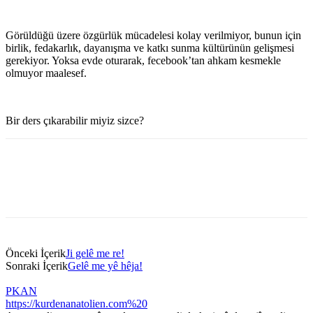
Görüldüğü üzere özgürlük mücadelesi kolay verilmiyor, bunun için
birlik, fedakarlık, dayanışma ve katkı sunma kültürünün gelişmesi
gerekiyor. Yoksa evde oturarak, fecebook’tan ahkam kesmekle
olmuyor maalesef.
Bir ders çıkarabilir miyiz sizce?
Önceki İçerik
Ji gelê me re!
Sonraki İçerik
Gelê me yê hêja!
PKAN
https://kurdenanatolien.com%20