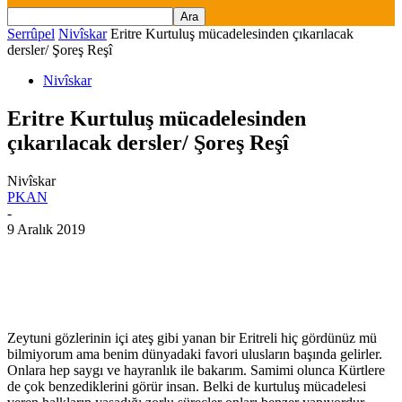
Serrûpel
Nivîskar
Eritre Kurtuluş mücadelesinden çıkarılacak
dersler/ Şoreş Reşî
Nivîskar
Eritre Kurtuluş mücadelesinden
çıkarılacak dersler/ Şoreş Reşî
Nivîskar
PKAN
-
9 Aralık 2019
Zeytuni gözlerinin içi ateş gibi yanan bir Eritreli hiç gördünüz mü
bilmiyorum ama benim dünyadaki favori ulusların başında gelirler.
Onlara hep saygı ve hayranlık ile bakarım. Samimi olunca Kürtlere
de çok benzediklerini görür insan. Belki de kurtuluş mücadelesi