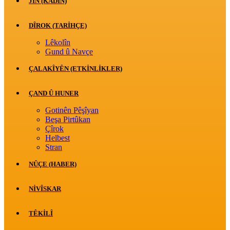
JİN (KADIN)
DÎROK (TARİHÇE)
Lêkolîn
Gund û Navçe
ÇALAKÎYÊN (ETKINLIKLER)
ÇAND Û HUNER
Gotinên Pêşîyan
Beşa Pirtûkan
Çîrok
Helbest
Stran
NÛÇE (HABER)
NIVÎSKAR
TÊKILÎ