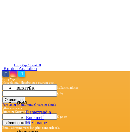
Cuma, Ağustos 7, 2026
Giriş Yap / Kayıt Ol
Kurden Anatolien
Giriş Yap
Hoşgeldiniz! Hesabınızda oturum açın.
kullanıcı adınız
DESTPÊK
Şifre
PKAN
Parolanızı mı unuttunuz? yardım almak
Şifre kurtarma
Damezrandin
Şifrenizi Kurtarın
Endametî
E-posta
Rêzikname
Email adresine yeni bir şifre gönderilecek.