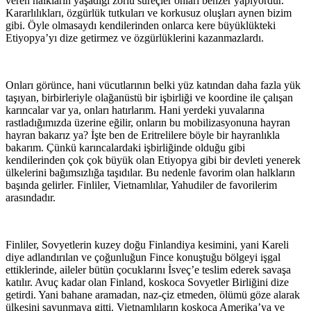
veren halkların yaşadığı zorlu süreçler onları benzer yapıyordur.
Kararlılıkları, özgürlük tutkuları ve korkusuz oluşları aynen bizim
gibi. Öyle olmasaydı kendilerinden onlarca kere büyüklükteki
Etiyopya’yı dize getirmez ve özgürlüklerini kazanmazlardı.
Onları görünce, hani vücutlarının belki yüz katından daha fazla yük
taşıyan, birbirleriyle olağanüstü bir işbirliği ve koordine ile çalışan
karıncalar var ya, onları hatırlarım. Hani yerdeki yuvalarına
rastladığımızda üzerine eğilir, onların bu mobilizasyonuna hayran
hayran bakarız ya? İşte ben de Eritrelilere böyle bir hayranlıkla
bakarım. Çünkü karıncalardaki işbirliğinde olduğu gibi
kendilerinden çok çok büyük olan Etiyopya gibi bir devleti yenerek
ülkelerini bağımsızlığa taşıdılar. Bu nedenle favorim olan halkların
başında gelirler. Finliler, Vietnamlılar, Yahudiler de favorilerim
arasındadır.
Finliler, Sovyetlerin kuzey doğu Finlandiya kesimini, yani Kareli
diye adlandırılan ve çoğunluğun Fince konuştuğu bölgeyi işgal
ettiklerinde, aileler bütün çocuklarını İsveç’e teslim ederek savaşa
katılır. Avuç kadar olan Finland, koskoca Sovyetler Birliğini dize
getirdi. Yani bahane aramadan, naz-çiz etmeden, ölümü göze alarak
ülkesini savunmaya gitti. Vietnamlıların koskoca Amerika’ya ve