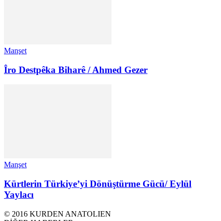
Manşet
Îro Destpêka Biharê / Ahmed Gezer
Manşet
Kürtlerin Türkiye’yi Dönüştürme Gücü/ Eylül
Yaylacı
© 2016 KURDEN ANATOLIEN