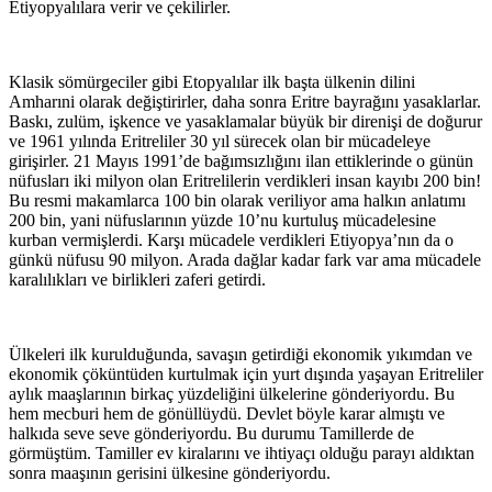
Etiyopyalılara verir ve çekilirler.
Klasik sömürgeciler gibi Etopyalılar ilk başta ülkenin dilini
Amharıni olarak değiştirirler, daha sonra Eritre bayrağını yasaklarlar.
Baskı, zulüm, işkence ve yasaklamalar büyük bir direnişi de doğurur
ve 1961 yılında Eritreliler 30 yıl sürecek olan bir mücadeleye
girişirler. 21 Mayıs 1991’de bağımsızlığını ilan ettiklerinde o günün
nüfusları iki milyon olan Eritrelilerin verdikleri insan kayıbı 200 bin!
Bu resmi makamlarca 100 bin olarak veriliyor ama halkın anlatımı
200 bin, yani nüfuslarının yüzde 10’nu kurtuluş mücadelesine
kurban vermişlerdi. Karşı mücadele verdikleri Etiyopya’nın da o
günkü nüfusu 90 milyon. Arada dağlar kadar fark var ama mücadele
karalılıkları ve birlikleri zaferi getirdi.
Ülkeleri ilk kurulduğunda, savaşın getirdiği ekonomik yıkımdan ve
ekonomik çöküntüden kurtulmak için yurt dışında yaşayan Eritreliler
aylık maaşlarının birkaç yüzdeliğini ülkelerine gönderiyordu. Bu
hem mecburi hem de gönüllüydü. Devlet böyle karar almıştı ve
halkıda seve seve gönderiyordu. Bu durumu Tamillerde de
görmüştüm. Tamiller ev kiralarını ve ihtiyaçı olduğu parayı aldıktan
sonra maaşının gerisini ülkesine gönderiyordu.