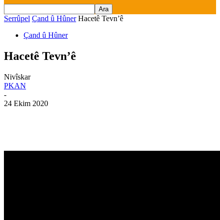
Serrûpel
Çand û Hûner
Hacetê Tevn’ê
Çand û Hûner
Hacetê Tevn’ê
Nivîskar
PKAN
-
24 Ekim 2020