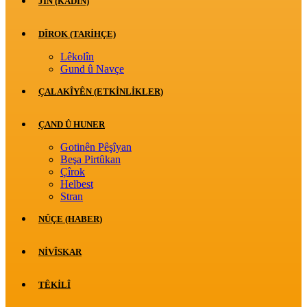
JİN (KADIN)
DÎROK (TARİHÇE)
Lêkolîn
Gund û Navçe
ÇALAKÎYÊN (ETKINLIKLER)
ÇAND Û HUNER
Gotinên Pêşîyan
Beşa Pirtûkan
Çîrok
Helbest
Stran
NÛÇE (HABER)
NIVÎSKAR
TÊKILÎ