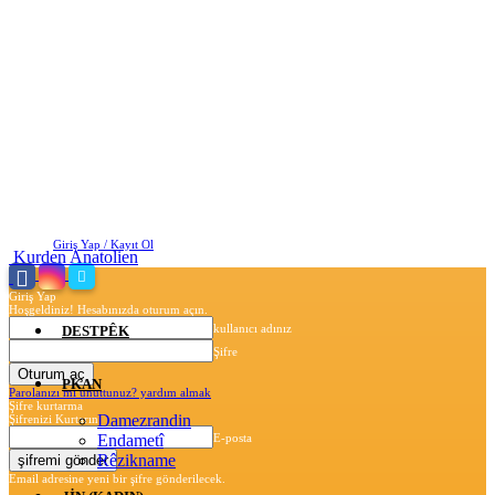
Cumartesi, Ağustos 8, 2026
Giriş Yap / Kayıt Ol
Kurden Anatolien
Giriş Yap
Hoşgeldiniz! Hesabınızda oturum açın.
kullanıcı adınız
DESTPÊK
Şifre
PKAN
Parolanızı mı unuttunuz? yardım almak
Şifre kurtarma
Damezrandin
Şifrenizi Kurtarın
Endametî
E-posta
Rêzikname
Email adresine yeni bir şifre gönderilecek.