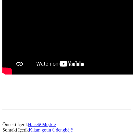
Önceki İçerik
Hacetê Meşk e
Sonraki İçerik
Kilam gotin û dengbêjê