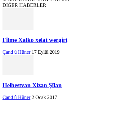
DİĞER HABERLER
Fîlme Xalko xelat wergirt
Çand û Hûner
17 Eylül 2019
Helbestvan Xizan Şîlan
Çand û Hûner
2 Ocak 2017