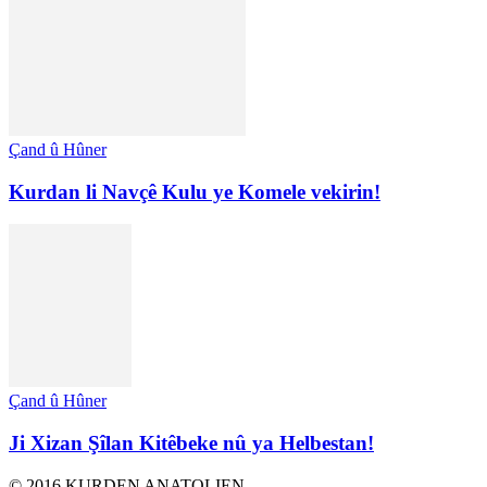
Çand û Hûner
Kurdan li Navçê Kulu ye Komele vekirin!
Çand û Hûner
Ji Xizan Şîlan Kitêbeke nû ya Helbestan!
© 2016 KURDEN ANATOLIEN