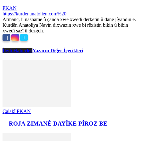
PKAN
https://kurdenanatolien.com%20
Armanc, li nasname û çanda xwe xwedi derketin û dane jîyandin e.
Kurdên Anatoliya Navîn dixwazin xwe bi rêxistin bikin û bibin
xwedî sazî û dezgeh.
İlgili Haberler
Yazarın Diğer İçerikleri
Çalakî PKAN
ROJA ZIMANÊ DAYÎKE PÎROZ BE