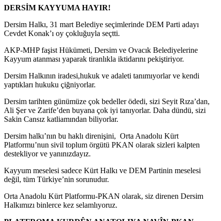
DERSİM KAYYUMA HAYIR!
Dersim Halkı, 31 mart Belediye seçimlerinde DEM Parti adayı
Cevdet Konak’ı oy çokluğuyla seçtti.
AKP-MHP faşist Hükümeti, Dersim ve Ovacık Belediyelerine
Kayyum atanması yaparak tiranlıkla iktidarını pekiştiriyor.
Dersim Halkının iradesi,hukuk ve adaleti tanımıyorlar ve kendi
yaptıkları hukuku çiğniyorlar.
Dersim tarihten günümüze çok bedeller ödedi, sizi Seyit Rıza’dan,
Ali Şer ve Zarife’den buyana çok iyi tanıyorlar. Daha dündü, sizi
Sakin Cansız katliamından biliyorlar.
Dersim halkı’nın bu haklı direnişini, Orta Anadolu Kürt
Platformu’nun sivil toplum örgütü PKAN olarak sizleri kalpten
destekliyor ve yanınızdayız.
Kayyum meselesi sadece Kürt Halkı ve DEM Partinin meselesi
değil, tüm Türkiye’nin sorunudur.
Orta Anadolu Kürt Platformu-PKAN olarak, siz direnen Dersim
Halkımızı binlerce kez selamlıyoruz.