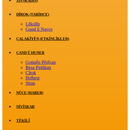
JİN (KADIN)
DÎROK (TARİHÇE)
Lêkolîn
Gund û Navçe
ÇALAKÎYÊN (ETKINLIKLER)
ÇAND Û HUNER
Gotinên Pêşîyan
Beşa Pirtûkan
Çîrok
Helbest
Stran
NÛÇE (HABER)
NIVÎSKAR
TÊKILÎ