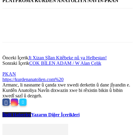
PLATFROMA KURDÊN ANATOLIYA NAVÎN-PKAN
Önceki İçerik
Ji Xizan Şîlan Kitêbeke nû ya Helbestan!
Sonraki İçerik
ÇOK BİLEN ADAM / W Alan Çelik
PKAN
https://kurdenanatolien.com%20
Armanc, li nasname û çanda xwe xwedi derketin û dane jîyandin e.
Kurdên Anatoliya Navîn dixwazin xwe bi rêxistin bikin û bibin
xwedî sazî û dezgeh.
İlgili Haberler
Yazarın Diğer İçerikleri