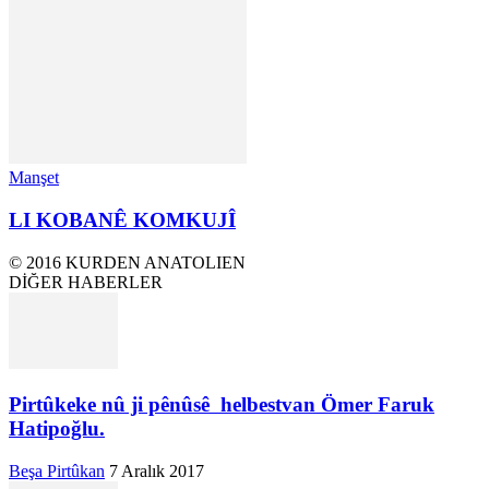
Manşet
LI KOBANÊ KOMKUJÎ
© 2016 KURDEN ANATOLIEN
DİĞER HABERLER
Pirtûkeke nû ji pênûsê helbestvan Ömer Faruk
Hatipoğlu.
Beşa Pirtûkan
7 Aralık 2017