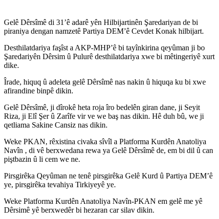
Gelê Dêrsîmê di 31’ê adarê yên Hilbijartinên Şaredariyan de bi
piraniya dengan namzetê Partiya DEM’ê Cevdet Konak hilbijart.
Desthilatdariya faşîst a AKP-MHP’ê bi tayînkirina qeyûman ji bo
Şaredariyên Dêrsim û Pulurê desthilatdariya xwe bi mêtingeriyê xurt
dike.
Îrade, hiquq û adeleta gelê Dêrsîmê nas nakin û hiquqa ku bi xwe
afirandine binpê dikin.
Gelê Dêrsîmê, ji dîrokê heta roja îro bedelên giran dane, ji Seyit
Riza, ji Elî Şer û Zarîfe vir ve we baş nas dikin. Hê duh bû, we ji
qetliama Sakine Cansiz nas dikin.
Weke PKAN, rêxistina civaka sîvîl a Platforma Kurdên Anatoliya
Navîn , di vê berxwedana rewa ya Gelê Dêrsîmê de, em bi dil û can
piştbazin û li cem we ne.
Pirsgirêka Qeyûman ne tenê pirsgirêka Gelê Kurd û Partiya DEM’ê
ye, pirsgirêka tevahiya Tirkiyeyê ye.
Weke Platforma Kurdên Anatoliya Navîn-PKAN em gelê me yê
Dêrsimê yê berxwedêr bi hezaran car silav dikin.