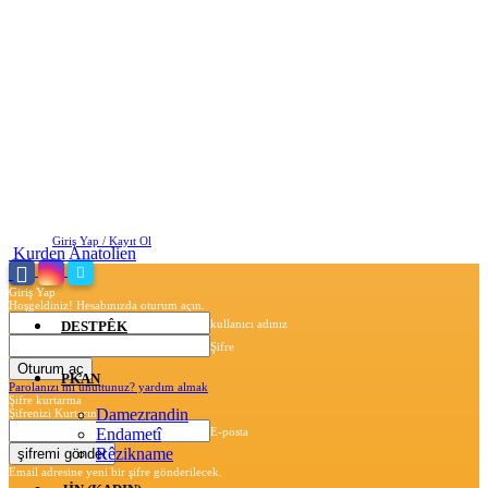
Cumartesi, Ağustos 8, 2026
Giriş Yap / Kayıt Ol
Kurden Anatolien
Giriş Yap
Hoşgeldiniz! Hesabınızda oturum açın.
kullanıcı adınız
DESTPÊK
Şifre
PKAN
Parolanızı mı unuttunuz? yardım almak
Şifre kurtarma
Damezrandin
Şifrenizi Kurtarın
Endametî
E-posta
Rêzikname
Email adresine yeni bir şifre gönderilecek.