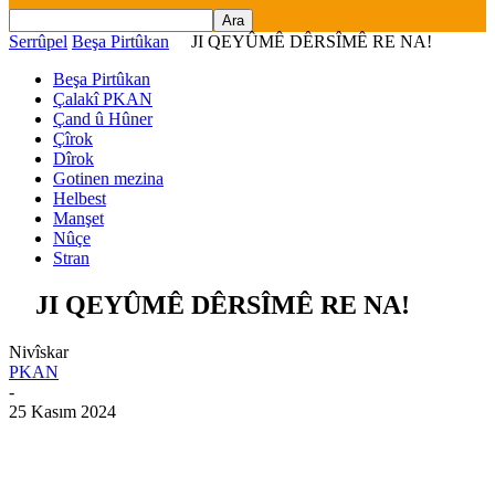
Serrûpel
Beşa Pirtûkan
JI QEYÛMÊ DÊRSÎMÊ RE NA!
Beşa Pirtûkan
Çalakî PKAN
Çand û Hûner
Çîrok
Dîrok
Gotinen mezina
Helbest
Manşet
Nûçe
Stran
JI QEYÛMÊ DÊRSÎMÊ RE NA!
Nivîskar
PKAN
-
25 Kasım 2024