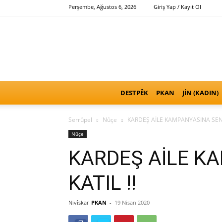
Perşembe, Ağustos 6, 2026
Giriş Yap / Kayıt Ol
DESTPÊK
PKAN
JİN (KADIN)
Serrûpel
Nûçe
KARDEŞ AİLE KAMPANYASINA SEND
Nûçe
KARDEŞ AİLE K
KATIL !!
Nivîskar
PKAN
-
19 Nisan 2020