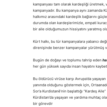
kampanyası tam olarak kardeşliği üretmek, v
kampanyadır. Bu kampanya aynı zamanda Kür
halkımız arasındaki kardeşlik bağlarını güçle
durumda olan kardeşlerimizle, empati kuraca
bir aile olduğumuzun hissiyatını yaratmış ol
Kürt halkı, bu tür kampanyalara yabancı değ
direnişinde benzer kampanyalar yürütmüş ve
Bugün de doğayı ve toplumu tahrip eden
ha
her gün yüksek sayıda insan hayatını kaybe
Bu öldürücü virüse karşı Avrupa’da yaşayan 
yanında olduğunu göstermek için, Ortaanad
Sor’a Kurdistanê’nin başlattığı “Kardeş Ail
Kürdistan’da yaşayan ve yardıma muhtaç olan
bir görevdir