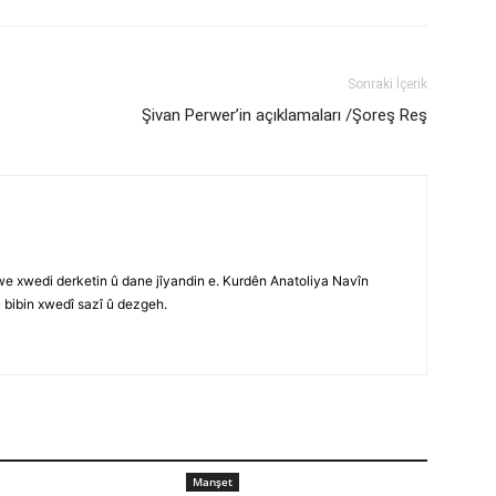
Sonraki İçerik
Şivan Perwer’in açıklamaları /Şoreş Reş
e xwedi derketin û dane jîyandin e. Kurdên Anatoliya Navîn
û bibin xwedî sazî û dezgeh.
Manşet