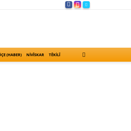
ÇE (HABER)
NIVÎSKAR
TÊKILÎ