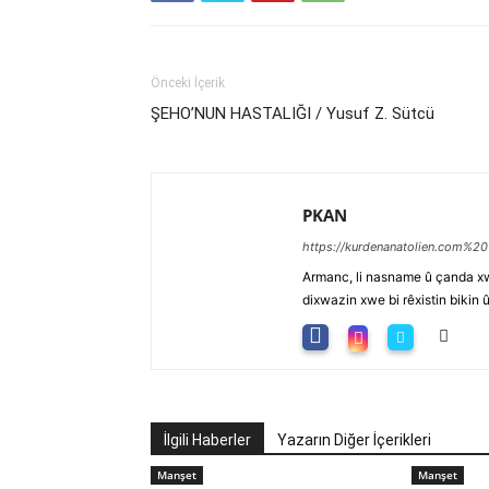
Önceki İçerik
ŞEHO’NUN HASTALIĞI / Yusuf Z. Sütcü
PKAN
https://kurdenanatolien.com%20
Armanc, li nasname û çanda xw
dixwazin xwe bi rêxistin bikin 
İlgili Haberler
Yazarın Diğer İçerikleri
Manşet
Manşet