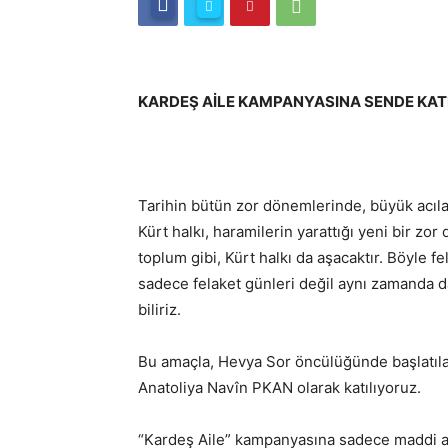
KARDEŞ AİLE KAMPANYASINA SENDE KATIL
Tarihin bütün zor dönemlerinde, büyük acıl
Kürt halkı, haramilerin yarattığı yeni bir z
toplum gibi, Kürt halkı da aşacaktır. Böyle f
sadece felaket günleri değil aynı zamanda da
biliriz.
Bu amaçla, Hevya Sor öncülüğünde başlatıl
Anatoliya Navîn PKAN olarak katılıyoruz.
“Kardeş Aile” kampanyasına sadece maddi a