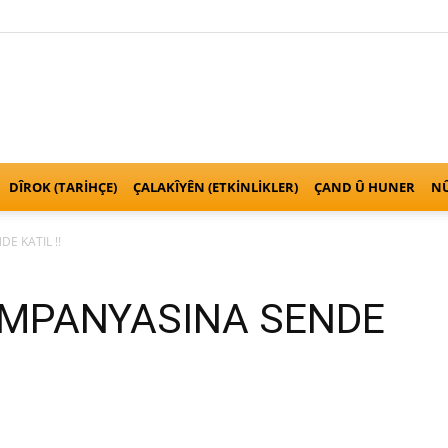
Kurden
DÎROK (TARİHÇE)
ÇALAKÎYÊN (ETKINLIKLER)
ÇAND Û HUNER
NÛ
E KATIL !!
Anatolien
AMPANYASINA SENDE